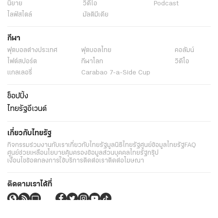
นิยาย
วิดีโอ
Podcast
ไลฟ์สไตล์
มัลติมีเดีย
กีฬา
ฟุตบอลต่่างประเทศ
ฟุตบอลไทย
คอลัมน์
ไฟต์สปอร์ต
กีฬาโลก
วิดีโอ
แกลเลอรี่
Carabao 7-a-Side Cup
ช็อปปิ้ง
ไทยรัฐอีเวนต์
เกี่ยวกับไทยรัฐ
กิจกรรม
ร่วมงานกับเรา
เกี่ยวกับไทยรัฐ
มูลนิธิไทยรัฐ
ศูนย์ข้อมูลไทยรัฐ
FAQ
ศูนย์ช่วยเหลือ
นโยบายคุ้มครองข้อมูลส่วนบุคคลไทยรัฐกรุ๊ป
เงื่อนไขข้อตกลงการใช้บริการ
ติดต่อเรา
ติดต่อโฆษณา
ติดตามเราได้ที่