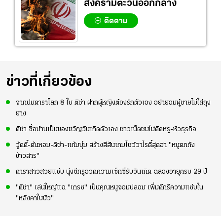
สงครามตะวันออกกลาง
ติดตาม
ข่าวที่เกี่ยวข้อง
จากปมดาราโลก 8 ใบ ติช่า ฝากผู้หญิงต้องรักตัวเอง อย่ายอมผู้ชายไม่ใส่ถุง
ยาง
ติช่า ซื้อบ้านเป็นของขวัญวันเกิดตัวเอง ชาวเน็ตชมไม่ติดหรู-หัวธุรกิจ
วู้ดดี้-ต้นหอม-ติช่า-แก้มบุ๋ม สร้างสีสันเกมโชว์วาไรตี้สุดฮา "หนูตกถัง
ข้าวสาร"
ดาราสาวสวยแซ่บ นุ่งซีทรูอวดความเซ็กซี่รับวันเกิด ฉลองอายุครบ 29 ปี
"ติช่า" เล่นใหญ่แฉ "เกรซ" เป็นคุณหนูจอมปลอม เพิ่มดีกรีความแซ่บใน
"หลังคาใบบัว"