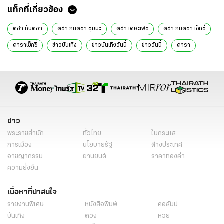
แท็กที่เกี่ยวข้อง
ติช่า กันติชา
ติช่า กันติชา ชุมมะ
ติช่า เดอะเฟซ
ติช่า กันติชา เซ็กซี่
ดาราเซ็กซี่
ข่าวบันเทิง
ข่าวบันเทิงวันนี้
ข่าววันนี้
ดารา
ข่าว
พระราชสำนัก
ทั่วไทย
ในกระแส
การเมือง
นโยบายรัฐ
ต่างประเทศ
อาชญากรรม
ยานยนต์
ราคาทองคำ
ความยั่งยืน
เนื้อหาที่น่าสนใจ
รายงานพิเศษ
หนังสือพิมพ์
คอลัมน์
บันเทิง
ดวง
หวย