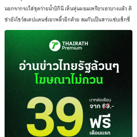
นอกจากจะใส่ชุดว่ายน้ำบิกินี เห็นหุ่นผอมเพรียวเอวบางแล้ว ติ
ช่ายังโชว์สเตปแดนซ์เอวพลิ้วอีกด้วย สมกับเป็นสาวแซ่บเซ็กซี่