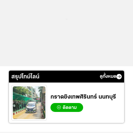
...
สรุปไทม์ไลน์
ดูทั้งหมด
กราดยิงเทพศิรินทร์ นนทบุรี
ติดตาม