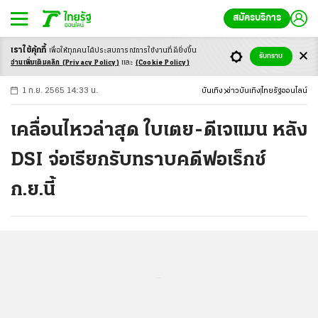
สมัครบริการ
เราใช้คุ้กกี้
เพื่อให้ทุกคนได้ประสบ
การณ์การใช้งานที่ดียิ่งขึ้น
+
ก
ก
-ก
รับทราบ
อ่านเพิ่มเติมคลิก
(Privacy Policy)
และ
(Cookie Policy)
1 ก.ย. 2565 14:33 น.
บันเทิง
ข่าวบันเทิง
ไทยรัฐออนไลน์
เคลื่อนไหวล่าสุด ใบเตย-ดีเจแมน หลัง
DSI จ่อเรียกรับทราบคดีฟอเร็กซ์
ก.ย.นี้
...