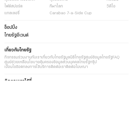
ไฟต์สปอร์ต
กีฬาโลก
วิดีโอ
แกลเลอรี่
Carabao 7-a-Side Cup
ช็อปปิ้ง
ไทยรัฐอีเวนต์
เกี่ยวกับไทยรัฐ
กิจกรรม
ร่วมงานกับเรา
เกี่ยวกับไทยรัฐ
มูลนิธิไทยรัฐ
ศูนย์ข้อมูลไทยรัฐ
FAQ
ศูนย์ช่วยเหลือ
นโยบายคุ้มครองข้อมูลส่วนบุคคลไทยรัฐกรุ๊ป
เงื่อนไขข้อตกลงการใช้บริการ
ติดต่อเรา
ติดต่อโฆษณา
ติดตามเราได้ที่
Application
My THAIRATH