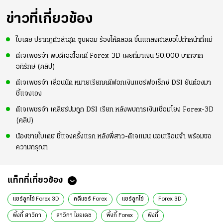
ข่าวที่เกี่ยวข้อง
ใบเตย ปรากฏตัวล่าสุด ซูบผอม ร้องไห้ตลอด ขึ้นแถลงศาลขอไปทำหน้าที่แม่
ดีเจเพชรจ้า พบดีเอสไอคดี Forex-3D เผยที่มาเงิน 50,000 บาทจาก
อภิรักษ์ (คลิป)
ดีเจเพชรจ้า เลื่อนนัด หมายเรียกคดีฟอกเงินแชร์ฟอเร็กซ์ DSI ยันต้องมา
ชี้แจงเอง
ดีเจเพชรจ้า เคลียร์ปมถูก DSI เรียก หลังพบการเงินเชื่อมโยง Forex-3D
(คลิป)
น้องชายใบเตย ชี้แจงครั้งแรก หลังพี่สาว-ดีเจแมน นอนเรือนจำ พร้อมขอ
ความกรุณา
แท็กที่เกี่ยวข้อง
แชร์ลูกโซ่ Forex 3D
คดีแชร์ Forex
แชร์ลูกโซ่
Forex 3D
พิ้งกี้ สาวิกา
สาวิกา ไชยเดช
พิ้งกี้ Forex
พิงกี้