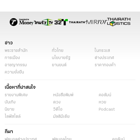
ข่าวพิ้งกี้ล่าสุด
Forex
ข่าวพิ้งกี้
แชร์ Forex
ใบเตย อาร์สยาม
ดีเจแมน
ใบเตยดีเจแมน
ข่าวบันเทิง
ข่าวบันเทิงวันนี้
ข่าว
พระราชสำนัก
ทั่วไทย
ในกระแส
การเมือง
นโยบายรัฐ
ต่างประเทศ
อาชญากรรม
ยานยนต์
ราคาทองคำ
ความยั่งยืน
เนื้อหาที่น่าสนใจ
รายงานพิเศษ
หนังสือพิมพ์
คอลัมน์
บันเทิง
ดวง
หวย
นิยาย
วิดีโอ
Podcast
ไลฟ์สไตล์
มัลติมีเดีย
กีฬา
ฟุตบอลต่่างประเทศ
ฟุตบอลไทย
คอลัมน์