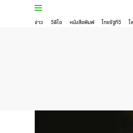
ข่าว
วิดีโอ
หนังสือพิมพ์
ไทยรัฐทีวี
ไ