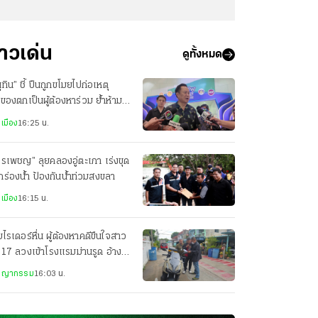
่าวเด่น
ดูทั้งหมด
ุทิน” ชี้ ปืนถูกขโมยไปก่อเหตุ
าของตกเป็นผู้ต้องหาร่วม ย้ำห้าม
ปืนออกนอกเคหสถาน
เมือง
16:25 น.
รเพชญ” ลุยคลองอู่ตะเภา เร่งขุด
ร่องน้ำ ป้องกันน้ำท่วมสงขลา
เมือง
16:15 น.
ไรเดอร์หื่น ผู้ต้องหาคดีขืนใจสาว
 17 ลวงเข้าโรงแรมม่านรูด อ้าง
นวิชานวด
ชญากรรม
16:03 น.