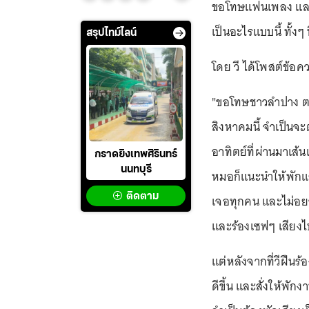
ขอโทษแฟนเพลง และข
เป็นอะไรแบบนี้ ทั้ง
สรุปไทม์ไลน์
โดย วี ได้โพสต์ข้
"ขอโทษชาวลำปาง ตา
สิงหาคมนี้ จำเป็นจะต
อาทิตย์ที่ผ่านมาเส้
กราดยิงเทพศิรินทร์
นนทบุรี
หมอก็แนะนำให้พักแล้
ติดตาม
เจอทุกคน และไม่อยา
และร้องเซฟๆ เสียงไ
แต่หลังจากที่วีฝืน
ดีขึ้น และสั่งให้พั