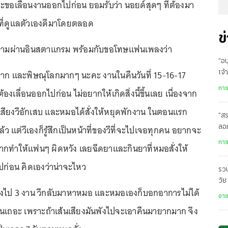
อเลื่อนงานออกไปก่อน ยอมรับว่า นอยด์สุดๆ ที่ต้องมา
ๆ ที่ดูแลตัวเองดีมาโดยตลอด
ข
อความผ่านอินสตาแกรม พร้อมกับขอโทษแฟนเพลงว่า
“อน
ก และพิษณุโลกมากๆ นะคะ งานในคืนวันที่ 15-16-17
เจ้
พก
การ
้องเลื่อนออกไปก่อน ไม่อยากให้เกิดสิ่งนี้ขึ้นเลย เนื่องจาก
นเสียงวีอักเสบ และหมอได้สั่งให้หยุดพักงาน ในตอนแรก
“สร
ว แต่วีเองก็รู้สึกเป็นหน้าที่ของวีที่จะไปเจอทุกคน อยากจะ
ลอก
การ
กทำให้แฟนๆ ผิดหวัง เลยฉีดยาและกินยาที่หมอสั่งให้
ปก่อน คิดเองว่าน่าจะไหว
รวบ
วัย
ร้องไป 3 งาน วีกลับมาหาหมอ และหมอเองก็บอกอาการไม่ได้
สอ
อา
กงานเถอะ เพราะถ้าเส้นเสียงมันพังไปจะเอาคืนมายากมาก จึง