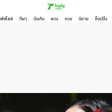
ลฟ์สไตล์
กีฬา
บันเทิง
ดวง
หวย
นิยาย
ช็อปปิ้ง