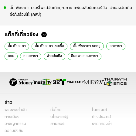
อั้ม พัชราภา เซอร์ไพรส์วันเกิดคุณยาย แฟนคลับนัมเบอร์วัน เจ้าของวันเกิด
ถึงกับร้องไห้ (คลิป)
แท็กที่เกี่ยวข้อง
อั้ม พัชราภา
อั้ม พัชราภา ไชยเชื้อ
อั้ม พัชราภา รถหรู
รถดารา
หวย
หวยดารา
ข่าวบันเทิง
อินสตาแกรมดารา
ข่าว
พระราชสำนัก
ทั่วไทย
ในกระแส
การเมือง
นโยบายรัฐ
ต่างประเทศ
อาชญากรรม
ยานยนต์
ราคาทองคำ
ความยั่งยืน