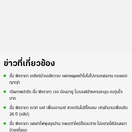
...
ข่าวที่เกี่ยวข้อง
อั้ม พัชราภา เคลียร์ม้วนเดียวจบ เผยเหตุผลทำไมไม่ไปงานแต่งงาน ณเดชน์-
ญาญ่า
เปิดภาพน่ารัก อั้ม พัชราภา เจอ น้องมายู โมเมนต์น้าหลานละมุน อบอุ่นใจ
มาก
อั้ม พัชราภา เมาท์ เมย์ เฟื่องอารมย์ สวยเกินไม่มีใครคบ เล่าตำนานเพื่อนรัก
26 ปี (คลิป)
อั้ม พัชราภา เผยค่าไฟพุ่งทุกบ้าน แพงเท่าไหร่ก็ยอมจ่าย ไม่อยากให้น้องหมา
ป่วยสโตรก