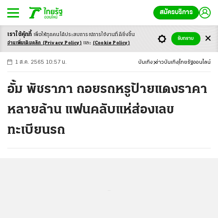
สมัครบริการ
เราใช้คุ้กกี้
เพื่อให้ทุกคนได้ประสบ
การณ์การใช้งานที่ดียิ่งขึ้น
+
ก
ก
-ก
รับทราบ
อ่านเพิ่มเติมคลิก
(Privacy Policy)
และ
(Cookie Policy)
1 ส.ค. 2565 10:57 น.
บันเทิง
ข่าวบันเทิง
ไทยรัฐออนไลน์
อั้ม พัชราภา ถอยรถหรูป้ายแดงราคา
หลายล้าน แฟนคลับแห่ส่องเลข
ทะเบียนรถ
...