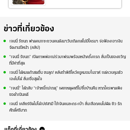
ข่าวที่เกี่ยวข้อง
เจนนี่ รัชนก ฟาดคนแซะชวนคนดังมาวันเกิดแต่ไม่มีใครมา จ่อฟ้องเอาเงิน
จัดงานปีหน้า (คลิป)
“เจนนี่ รัชนก” เปิดภาพพ่อแม่ร่วมเฟรมพร้อมหน้าครั้งแรก ลั่นเป็นของขวัญ
ที่มีค่าที่สุด
เจนนี่ ได้หมดถ้าสดชื่น ขนลุก! หลังทำพิธีไหว้ครูหมอมโนราห์ แต่ควบคุมตัว
เองไม่ได้ ลั่นเชื่อสุดใจ
“เจนนี่” โต้กลับ “เจ้าหนี้แม่เกตุ” เผยเหตุผลที่ไม่ซื้อบ้านคืน หากใครพาดพิง
ขอดำเนินคดี
เจนนี่ เคลียร์ชัดไม่ได้เปย์สามี ใช้เงินคนละกระเป๋า ลั่นเลือกคนไม่ผิด ยิว รัก
ศักดิ์ศรีมาก
แท็กที่เกี่ยวข้อง