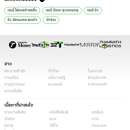
เจนนี่ ได้หมดถ้าสดชื่น
เจนนี่ รัชนก สุวรรณเกตุ
เจนนี่ ยิว
ยิว ฉัตรมงคล สมแก้ว
นักร้อง
ข่าว
พระราชสำนัก
ทั่วไทย
ในกระแส
การเมือง
นโยบายรัฐ
ต่างประเทศ
อาชญากรรม
ยานยนต์
ราคาทองคำ
ความยั่งยืน
เนื้อหาที่น่าสนใจ
รายงานพิเศษ
หนังสือพิมพ์
คอลัมน์
บันเทิง
ดวง
หวย
นิยาย
วิดีโอ
Podcast