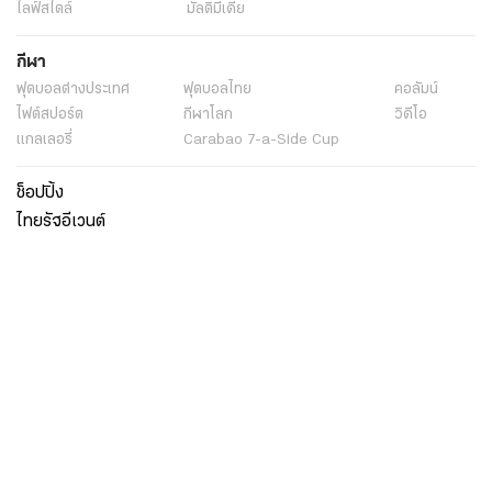
ไลฟ์สไตล์
มัลติมีเดีย
กีฬา
ฟุตบอลต่่างประเทศ
ฟุตบอลไทย
คอลัมน์
ไฟต์สปอร์ต
กีฬาโลก
วิดีโอ
แกลเลอรี่
Carabao 7-a-Side Cup
ช็อปปิ้ง
ไทยรัฐอีเวนต์
เกี่ยวกับไทยรัฐ
กิจกรรม
ร่วมงานกับเรา
เกี่ยวกับไทยรัฐ
มูลนิธิไทยรัฐ
ศูนย์ข้อมูลไทยรัฐ
FAQ
ศูนย์ช่วยเหลือ
นโยบายคุ้มครองข้อมูลส่วนบุคคลไทยรัฐกรุ๊ป
เงื่อนไขข้อตกลงการใช้บริการ
ติดต่อเรา
ติดต่อโฆษณา
ติดตามเราได้ที่
Application