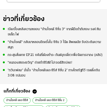
ข่าวที่เกี่ยวข้อง
เปิดเบื้องหลังความหลอน "บ้านโชคดี ซีซั่น 3" จากฝีมือกำกับของ รงค์ หิน
เหล็ก ไฟ
"บ้านโชคดี" กลับมาหลอนอีกครั้งใน ซีซัน 3 โน๊ต สิพลดนัย รับประกันความ
สนุก
กระสุนสั่งตาย EP.21 แค้นที่ต้องชำระ กันต์บุกเดี่ยวเพื่อจัดการอากง (คลิป)
"คนกองสยองขวัญ" ถ่ายทำซีรีส์ผี ไม่เจอดีสิแปลก!
“ทวินเฟลม” มั่นใจ “บ้านโชคดีเดอะซีรีส์ ซีซั่น 2” ทางไทยรัฐทีวี เรตติ้งเกิน
3.08 แน่นอน
แท็กที่เกี่ยวข้อง
บ้านโชคดี เดอะซีรีส์
บ้านโชคดี เดอะซีรีส์ ซีซั่น 2