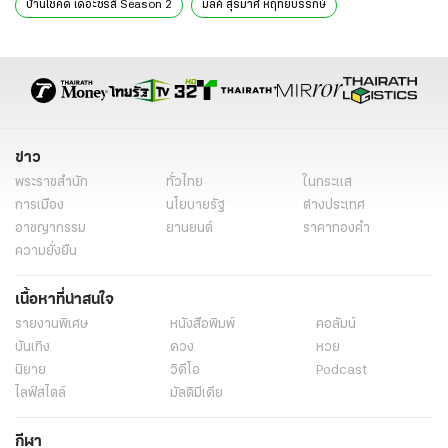
บ้านโชคดี เดอะซีรีส์ Season 2
มิลค์ สุรีมาศ หฤทัยบริรักษ์
บอม ธนกฤต คล้ายสังข์
โน๊ต สิพลดนัย สาระคำ
ข่าวบันเทิง
ทีวี
ข่าว
พระราชสำนัก
ทั่วไทย
ในกระแส
การเมือง
นโยบายรัฐ
ต่างประเทศ
อาชญากรรม
ยานยนต์
ราคาทองคำ
ความยั่งยืน
เนื้อหาที่น่าสนใจ
รายงานพิเศษ
หนังสือพิมพ์
คอลัมน์
บันเทิง
ดวง
หวย
นิยาย
วิดีโอ
Podcast
ไลฟ์สไตล์
มัลติมีเดีย
กีฬา