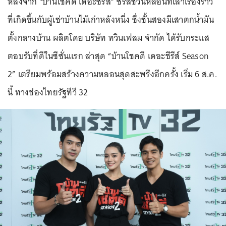
หลังจาก "บ้านโชคดี เดอะซีรีส์” ซีรีส์ชวนหลอนที่เล่าเรื่องราว
ที่เกิดขึ้นกับผู้เช่าบ้านไม้เก่าหลังหนึ่ง ซึ่งชั้นสองมีเสาตกน้ำมัน
ตั้งกลางบ้าน ผลิตโดย บริษัท ทวินเฟลม จำกัด ได้รับกระแส
ตอบรับที่ดีในซีซั่นแรก ล่าสุด “บ้านโชคดี เดอะชีรีส์ Season
2” เตรียมพร้อมสร้างความหลอนสุดสะพรึงอีกครั้ง เริ่ม 6 ส.ค.
นี้ ทางช่องไทยรัฐทีวี 32