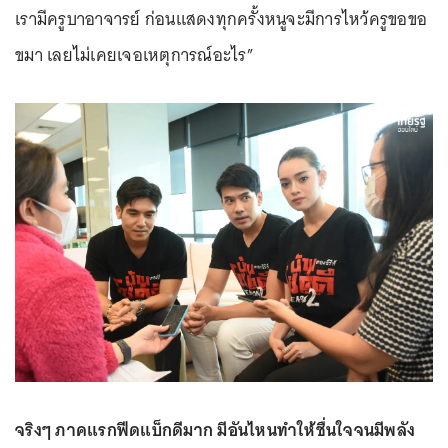
เรามีครูบาอาจารย์ ก่อนแสดงทุกครั้งหนูจะมีการไหว้ครูขอขอ
ขมา เลยไม่เคยเจอเหตุการณ์อะไร”
จริงๆ ภาคแรกฟีดแบ็กดีมาก มีอันไหนทำให้ชื่นใจจนมีพลัง