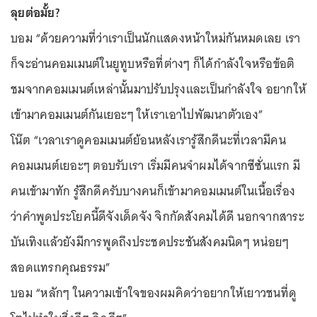
ลุยต่อมั้ย?
บอม “ด้วยความที่ว่าเราเป็นนักแสดงหน้าใหม่กันหมดเลย เรา
ก็จะอ่านคอมเมนต์ในยูทูบหรือที่ต่างๆ ก็ได้กำลังใจหรือข้อติ
ชมจากคอมเมนต์เหล่านั้นมาปรับปรุงและเป็นกำลังใจ อยากให้
เข้ามาคอมเมนต์กันเยอะๆ ให้เราเอาไปพัฒนาตัวเอง”
โน๊ต “เวลาเราดูคอมเมนต์ย้อนหลังเรารู้สึกดีนะที่เวลามีคน
คอมเมนต์เยอะๆ ตอบรับเรา เริ่มมีคนจำผมได้จากซีซั่นแรก มี
คนเข้ามาทัก รู้สึกดีครับบางคนก็เข้ามาคอมเมนต์ในเนื้อเรื่อง
ว่าคำพูดประโยคนี้ดีจังเด็ดจัง จิกกัดสังคมได้ดี นอกจากสาระ
บันเทิงแล้วยังมีการพูดถึงประชดประชันสังคมนิดๆ หน่อยๆ
สอดแทรกคุณธรรม”
บอม “หลักๆ ในความเข้าใจของผมคิดว่าอยากให้เยาวชนที่ดู