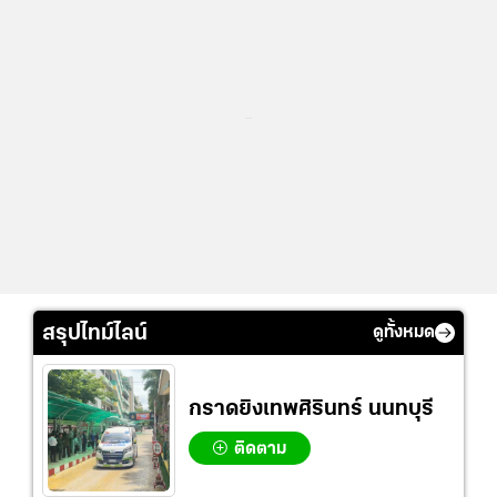
...
สรุปไทม์ไลน์
ดูทั้งหมด
กราดยิงเทพศิรินทร์ นนทบุรี
ติดตาม