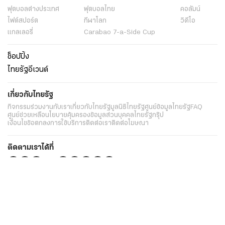
ฟุตบอลต่่างประเทศ
ฟุตบอลไทย
คอลัมน์
ไฟต์สปอร์ต
กีฬาโลก
วิดีโอ
แกลเลอรี่
Carabao 7-a-Side Cup
ช็อปปิ้ง
ไทยรัฐอีเวนต์
เกี่ยวกับไทยรัฐ
กิจกรรม
ร่วมงานกับเรา
เกี่ยวกับไทยรัฐ
มูลนิธิไทยรัฐ
ศูนย์ข้อมูลไทยรัฐ
FAQ
ศูนย์ช่วยเหลือ
นโยบายคุ้มครองข้อมูลส่วนบุคคลไทยรัฐกรุ๊ป
เงื่อนไขข้อตกลงการใช้บริการ
ติดต่อเรา
ติดต่อโฆษณา
ติดตามเราได้ที่
Application
My THAIRATH