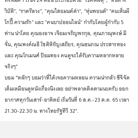
ทั้งหมด 7 เรื่อง 24 ตอน ประกอบด้วย "โชคดีผีดุ”, "หนทาง
วิบัติ", "ราตรีลวง", "คุณไสยมนต์ดำ", "หุ่นพยนต์" "คนเห็นผี
โกปี๊ ความรัก" และ "คนบาปออนไลน์" กำกับโดยผู้กำกับ 5
ท่าน นำโดย คุณองอาจ เจียมเจริญพรกุล, คุณภาณุพงษ์ มี
จั่น, คุณพงค์ณธี โชติหิรัญเสถียร, คุณธนภณ ประสารทอง
และ คุณโกเมนศ์ ป้อมทอง คนดูจะได้รับความหลากหลาย
จริงๆ”
บอม “หลักๆ บอมว่าที่ได้เจอความหลอน ความน่ากลัว ซีจีจัด
เต็มเหมือนดูหนังเรื่องนึงเลย อย่าพลาดติดตามนะครับ ออก
อากาศทุกวันเสาร์-อาทิตย์ เริ่มวันที่ 6 ส.ค.-23 ต.ค. 65 เวลา
21.30-22.30 น. ทางไทยรัฐทีวี 32”.