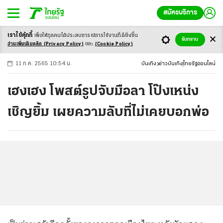
สมัครบริการ
เราใช้คุ้กกี้
เพื่อให้ทุกคนได้ประสบ
การณ์การใช้งานที่ดียิ่งขึ้น
+
ก
ก
-ก
รับทราบ
อ่านเพิ่มเติมคลิก
(Privacy Policy)
และ
(Cookie Policy)
11 ก.ค. 2565 10:54 น.
บันเทิง
ข่าวบันเทิง
ไทยรัฐออนไลน์
เฮงเฮง โพสต์รูปจับมือลา โป๊งเหน่ง
เชิญยิ้ม เผยความลับที่ไม่เคยบอกพ่อ
...