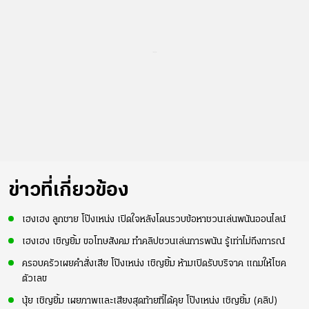
...
ข่าวที่เกี่ยวข้อง
เฮงเฮง ลูกชาย โป๊งเหน่ง เปิดใจหลังโดนรวบข้อหาชวนเล่นพนันออนไลน์
เฮงเฮง เชิญยิ้ม ขอโทษสังคม ทำคลิปชวนเล่นการพนัน รู้เท่าไม่ถึงการณ์
ครอบครัวเผยคำสั่งเสีย โป๊งเหน่ง เชิญยิ้ม ห้ามเปิดรับบริจาค แถมให้โชค
ตัวเลข
นุ้ย เชิญยิ้ม เผยภาพและเสียงสุดท้ายที่ได้คุย โป๊งเหน่ง เชิญยิ้ม (คลิป)