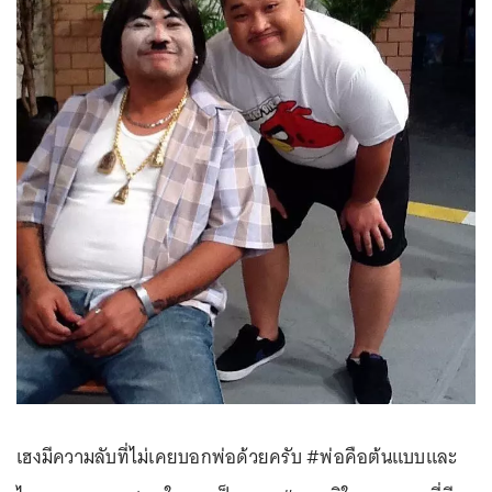
เฮงมีความลับที่ไม่เคยบอกพ่อด้วยครับ #พ่อคือต้นแบบและ