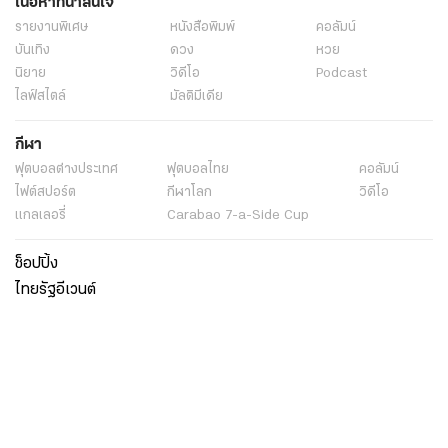
เนื้อหาที่น่าสนใจ
รายงานพิเศษ
หนังสือพิมพ์
คอลัมน์
บันเทิง
ดวง
หวย
นิยาย
วิดีโอ
Podcast
ไลฟ์สไตล์
มัลติมีเดีย
กีฬา
ฟุตบอลต่่างประเทศ
ฟุตบอลไทย
คอลัมน์
ไฟต์สปอร์ต
กีฬาโลก
วิดีโอ
แกลเลอรี่
Carabao 7-a-Side Cup
ช็อปปิ้ง
ไทยรัฐอีเวนต์
เกี่ยวกับไทยรัฐ
กิจกรรม
ร่วมงานกับเรา
เกี่ยวกับไทยรัฐ
มูลนิธิไทยรัฐ
ศูนย์ข้อมูลไทยรัฐ
FAQ
ศูนย์ช่วยเหลือ
นโยบายคุ้มครองข้อมูลส่วนบุคคลไทยรัฐกรุ๊ป
เงื่อนไขข้อตกลงการใช้บริการ
ติดต่อเรา
ติดต่อโฆษณา
ติดตามเราได้ที่