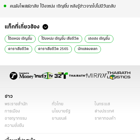
คนดังโพสต์อาลัย โป๊งเหน่ง เชิญยิ้ม หลังรู้ข่าวจากไปไม่มีวันกลับ
แท็กที่เกี่ยวข้อง
โป๊งเหน่ง เชิญยิ้ม
โป๊งเหน่ง เชิญยิ้ม เสียชีวิต
เฮงเฮง เชิญยิ้ม
ดาราเสียชีวิต
ดาราเสียชีวิต 2565
นักแสดงตลก
นักแสดงตลกเสียชีวิต
ข่าวบันเทิง
ข่าววันนี้
อินสตาแกรมดารา
ข่าว
พระราชสำนัก
ทั่วไทย
ในกระแส
การเมือง
นโยบายรัฐ
ต่างประเทศ
อาชญากรรม
ยานยนต์
ราคาทองคำ
ความยั่งยืน