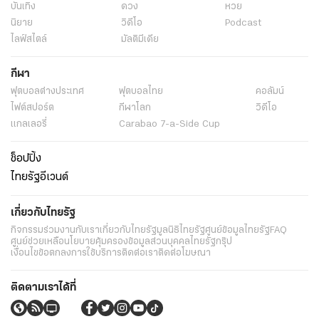
บันเทิง
ดวง
หวย
นิยาย
วิดีโอ
Podcast
ไลฟ์สไตล์
มัลติมีเดีย
กีฬา
ฟุตบอลต่่างประเทศ
ฟุตบอลไทย
คอลัมน์
ไฟต์สปอร์ต
กีฬาโลก
วิดีโอ
แกลเลอรี่
Carabao 7-a-Side Cup
ช็อปปิ้ง
ไทยรัฐอีเวนต์
เกี่ยวกับไทยรัฐ
กิจกรรม
ร่วมงานกับเรา
เกี่ยวกับไทยรัฐ
มูลนิธิไทยรัฐ
ศูนย์ข้อมูลไทยรัฐ
FAQ
ศูนย์ช่วยเหลือ
นโยบายคุ้มครองข้อมูลส่วนบุคคลไทยรัฐกรุ๊ป
เงื่อนไขข้อตกลงการใช้บริการ
ติดต่อเรา
ติดต่อโฆษณา
ติดตามเราได้ที่