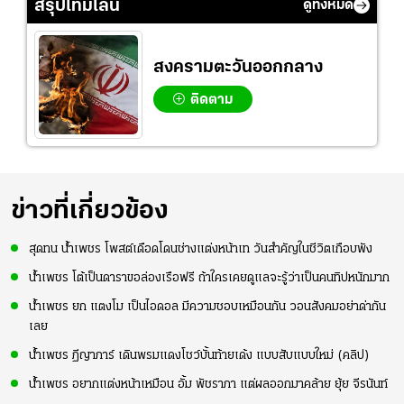
สรุปไทม์ไลน์
ดูทั้งหมด
สงครามตะวันออกกลาง
ติดตาม
ข่าวที่เกี่ยวข้อง
สุดทน น้ำเพชร โพสต์เดือดโดนช่างแต่งหน้าเท วันสำคัญในชีวิตเกือบพัง
น้ำเพชร โต้เป็นดาราขอล่องเรือฟรี ถ้าใครเคยดูแลจะรู้ว่าเป็นคนทิปหนักมาก
น้ำเพชร ยก แตงโม เป็นไอดอล มีความชอบเหมือนกัน วอนสังคมอย่าด่ากัน
เลย
น้ำเพชร ฏีญาภาร์ เดินพรมแดงโชว์บั้นท้ายเด้ง แบบสับแบบใหม่ (คลิป)
น้ำเพชร อยากแต่งหน้าเหมือน อั้ม พัชราภา แต่ผลออกมาคล้าย ยุ้ย จีรนันท์