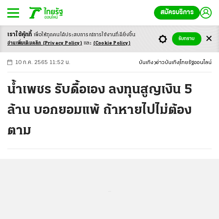
สมัครบริการ
เราใช้คุ้กกี้
เพื่อให้ทุกคนได้ประสบ
การณ์การใช้งานที่ดียิ่งขึ้น
+
ก
ก
-ก
รับทราบ
อ่านเพิ่มเติมคลิก
(Privacy Policy)
และ
(Cookie Policy)
10 ก.ค. 2565 11:52 น.
บันเทิง
ข่าวบันเทิง
ไทยรัฐออนไลน์
น้ำเพชร รับดื้อเอง ลงทุนสูญเงิน 5
ล้าน บอกยอมแพ้ ถ้าหายไปไม่ต้อง
ตาม
...