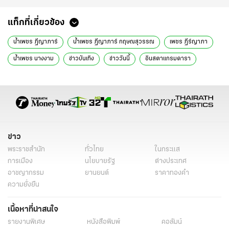
แท็กที่เกี่ยวข้อง
น้ำเพชร ฏีญาภาร์
น้ำเพชร ฏีญาภาร์ กฤษณสุวรรณ
เพชร ฏีร์ญาภา
น้ำเพชร นางงาม
ข่าวบันเทิง
ข่าววันนี้
อินสตาแกรมดารา
ข่าว
พระราชสำนัก
ทั่วไทย
ในกระแส
การเมือง
นโยบายรัฐ
ต่างประเทศ
อาชญากรรม
ยานยนต์
ราคาทองคำ
ความยั่งยืน
เนื้อหาที่น่าสนใจ
รายงานพิเศษ
หนังสือพิมพ์
คอลัมน์