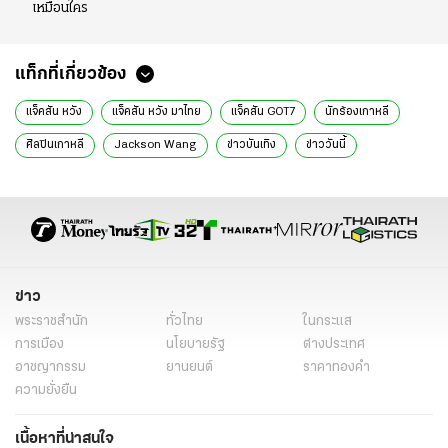
เหมือนใคร
แท็กที่เกี่ยวข้อง
แจ็คสัน หวัง
แจ็คสัน หวัง มาไทย
แจ็คสัน GOT7
นักร้องเกาหลี
ศิลปินเกาหลี
Jackson Wang
ข่าวบันเทิง
ข่าววันนี้
อินสตาแกรมดารา
ข่าว
พระราชสำนัก
ทั่วไทย
ในกระแส
การเมือง
นโยบายรัฐ
ต่างประเทศ
อาชญากรรม
ยานยนต์
ราคาทองคำ
ความยั่งยืน
เนื้อหาที่น่าสนใจ