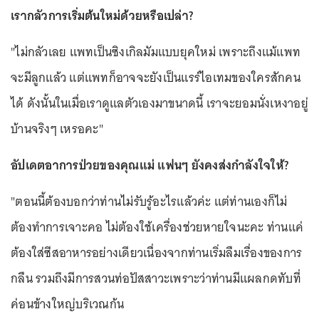
เรากลัวการเริ่มต้นใหม่ด้วยหรือเปล่า?
"ไม่กลัวเลย แพทเป็นซิงเกิลมัมแบบยุคใหม่ เพราะถึงแม้แพท
จะมีลูกแล้ว แต่แพทก็อาจจะยังเป็นแรร์ไอเทมของใครสักคน
ได้ ดังนั้นในเมื่อเราดูแลตัวเองมาขนาดนี้ เราจะยอมนั่งเหงาอยู่
บ้านจริงๆ เหรอคะ"
อัปเดตอาการป่วยของคุณแม่ แฟนๆ ยังคงส่งกำลังใจให้?
"ตอนนี้ต้องบอกว่าท่านไม่รับรู้อะไรแล้วค่ะ แต่ท่านเองก็ไม่
ต้องทำการเจาะคอ ไม่ต้องใช้เครื่องช่วยหายใจนะคะ ท่านแค่
ต้องใส่ซีสอาหารอย่างเดียวเนื่องจากท่านเริ่มลืมเรื่องของการ
กลืน รวมถึงมีการสวนท่อปัสสาวะเพราะว่าท่านมีแผลกดทับที่
ค่อนข้างใหญ่บริเวณก้น