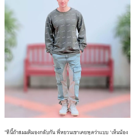
"ทีนี้ถ้าสมมติมองกลับกัน พี่หยวนเขาเคยพูดว่าแบบ ‘เห็นน้อง