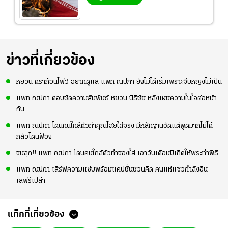
ข่าวที่เกี่ยวข้อง
หยวน ดราก้อนไฟว์ อยากดูแล แพท ณปภา ยังไม่ได้เริ่มเพราะจีบหญิงไม่เป็น
แพท ณปภา ตอบชัดความสัมพันธ์ หยวน นิธิชัย หลังเผยความในใจต่อหน้า
กัน
แพท ณปภา โดนคนใกล้ตัวทำคุณไสยใส่จริง มีหลักฐานชัดแต่พูดมากไม่ได้
กลัวโดนฟ้อง
ขนลุก!! แพท ณปภา โดนคนใกล้ตัวทำของใส่ เอาวันเดือนปีเกิดให้พระทำพิธี
แพท ณปภา เสิร์ฟความแซ่บพร้อมแคปชั่นชวนคิด คนแห่แซวกำลังอิน
เลิฟรึเปล่า
แท็กที่เกี่ยวข้อง