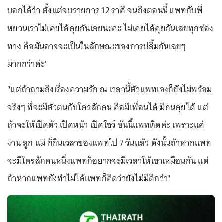
บอกได้ว่า ตั้งแต่จบรายการ 12 ราศี จนถึงตอนนี้ แพทกับพี่
หยวนเราไม่เคยได้คุยกันเลยนะคะ ไม่เคยได้คุยกันเลยทุกช่อง
ทาง คือมันอาจจะเป็นในลักษณะของการปลื้มกันเฉยๆ
มากกว่าค่ะ"
"แต่ถ้าถามถึงเรื่องความรัก ณ เวลานี้ตัวแพทเองก็ยังไม่พร้อม
จริงๆ ที่จะมีตัวตนกับใครสักคน คือมีเพื่อนได้ มีคนคุยได้ แต่
ถ้าจะให้เปิดตัว เปิดหน้า เปิดโชว์ อันนี้แพทติดค่ะ เพราะแค่
งาน ลูก แม่ ก็กินเวลาของแพทไป 7 วันแล้ว ดังนั้นถ้าหากแพท
จะมีใครสักคนหนึ่งแพทก็อยากจะมีเวลาให้เขาเหมือนกัน แต่
ถ้าหากแพทยังทำไม่ได้แพทก็คิดว่ายังไม่มีดีกว่า"