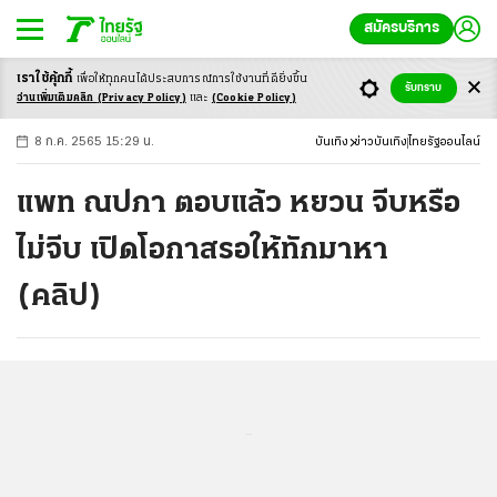
สมัครบริการ
เราใช้คุ้กกี้
เพื่อให้ทุกคนได้ประสบ
การณ์การใช้งานที่ดียิ่งขึ้น
+
ก
ก
-ก
รับทราบ
อ่านเพิ่มเติมคลิก
(Privacy Policy)
และ
(Cookie Policy)
8 ก.ค. 2565 15:29 น.
บันเทิง
ข่าวบันเทิง
ไทยรัฐออนไลน์
แพท ณปภา ตอบแล้ว หยวน จีบหรือ
ไม่จีบ เปิดโอกาสรอให้ทักมาหา
(คลิป)
...