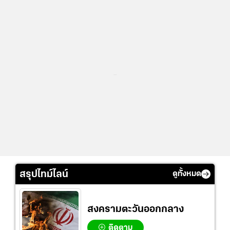
...
สรุปไทม์ไลน์
ดูทั้งหมด
สงครามตะวันออกกลาง
ติดตาม