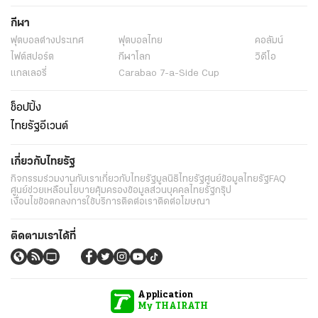
กีฬา
ฟุตบอลต่่างประเทศ
ฟุตบอลไทย
คอลัมน์
ไฟต์สปอร์ต
กีฬาโลก
วิดีโอ
แกลเลอรี่
Carabao 7-a-Side Cup
ช็อปปิ้ง
ไทยรัฐอีเวนต์
เกี่ยวกับไทยรัฐ
กิจกรรม
ร่วมงานกับเรา
เกี่ยวกับไทยรัฐ
มูลนิธิไทยรัฐ
ศูนย์ข้อมูลไทยรัฐ
FAQ
ศูนย์ช่วยเหลือ
นโยบายคุ้มครองข้อมูลส่วนบุคคลไทยรัฐกรุ๊ป
เงื่อนไขข้อตกลงการใช้บริการ
ติดต่อเรา
ติดต่อโฆษณา
ติดตามเราได้ที่
Application
My THAIRATH