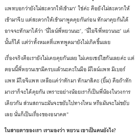
แพทบอกว่ายังไม่สะดวกให้เข้ามา’ ใช่ค่ะ คือยังไม่สะดวกให้
เข้ามาจีบ แต่สะดวกให้เข้ามาพูดคุยกันก่อน ทักมาคุยกันได้
อาจจะทักมาได้ว่า ‘นี่ไลน์พี่หยวนนะ’, ‘นี่ไอจีพี่หยวนนะ’ แค่
นั้นก็ได้ แต่ว่าทั้งหมดที่แพทพูดมายังไม่เกิดขึ้นเลย
เรื่องจริงคือเรายังไม่เคยคุยกันเลย ไม่เคยเซย์ไฮกันเลยค่ะ แต่
ตอนนี้พี่หยวนเขามีครบแล้วนะคะในมือ มีไลน์แพท มีเบอร์
แพท มีไอจีแพท เหลือแค่ว่าทักมา ทักมาสิคะ (ยิ้ม) คือถ้าทัก
มาเราก็จะได้คุยกัน เพราะอย่างน้อยเราก็เป็นพี่น้องในวงการ
เดียวกัน ส่วนสถานะมันจะขยับไปทางไหน หรือมันจะไม่ขยับ
เลย นั่นก็เป็นเรื่องของอนาคต"
ในสายตาของเรา เรามองว่า หยวน เขาเป็นคนยังไง?