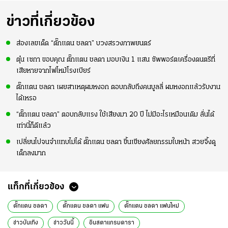
ข่าวที่เกี่ยวข้อง
ส่องเลขเด็ด “ตั๊กแตน ชลดา” บวงสรวงภาพยนตร์
ตุ๋น เซกา ขอบคุณ ตั๊กแตน ชลดา มอบเงิน 1 แสน ซัพพอร์ตเครื่องดนตรีที่
เสียหายจากไฟไหม้โรงเบียร์
ตั๊กแตน ชลดา เผยสาเหตุผมหงอก ตอบกลับถึงคนบูลลี่ ผมหงอกแล้วรับงาน
ได้เหรอ
“ตั๊กแตน ชลดา” ตอบกลับแรง ใช้เสียงมา 20 ปี ไม่มีอะไรเหมือนเดิม ลั่นได้
เท่านี้ก็ดีแล้ว
เปลี่ยนไปจนจำแทบไม่ได้ ตั๊กแตน ชลดา ขึ้นเขียงศัลยกรรมใบหน้า สวยจึ้งดู
เด็กลงมาก
แท็กที่เกี่ยวข้อง
ตั๊กแตน ชลดา
ตั๊กแตน ชลดา แฟน
ตั๊กแตน ชลดา แฟนใหม่
ข่าวบันเทิง
ข่าววันนี้
อินสตาแกรมดารา