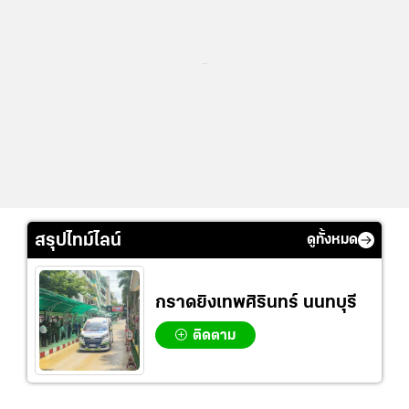
...
สรุปไทม์ไลน์
ดูทั้งหมด
กราดยิงเทพศิรินทร์ นนทบุรี
ติดตาม