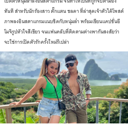
เปิดตัวหนุ่มล่ำลงอินสตาแกรม จนทำให้เป็นที่ถูกจับตามอง
ทันที สำหรับนักร้องสาว ตั๊กแตน ชลดา ที่ล่าสุดเจ้าตัวได้โพสต์
ภาพลงอินสตาแกรมแนบชิดกับหนุ่มล่ำ พร้อมเขียนแคปชั่นอี
โมจิรูปหัวใจสีเขียว จนแฟนคลับที่ติดตามต่างพากันสงสัยว่า
จะใช่การเปิดตัวรักครั้งใหม่รึเปล่า