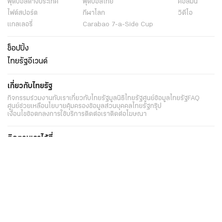
ฟุตบอลต่่างประเทศ
ฟุตบอลไทย
คอลัมน์
ไฟต์สปอร์ต
กีฬาโลก
วิดีโอ
แกลเลอรี่
Carabao 7-a-Side Cup
ช็อปปิ้ง
ไทยรัฐอีเวนต์
เกี่ยวกับไทยรัฐ
กิจกรรม
ร่วมงานกับเรา
เกี่ยวกับไทยรัฐ
มูลนิธิไทยรัฐ
ศูนย์ข้อมูลไทยรัฐ
FAQ
ศูนย์ช่วยเหลือ
นโยบายคุ้มครองข้อมูลส่วนบุคคลไทยรัฐกรุ๊ป
เงื่อนไขข้อตกลงการใช้บริการ
ติดต่อเรา
ติดต่อโฆษณา
ติดตามเราได้ที่
Application
My THAIRATH