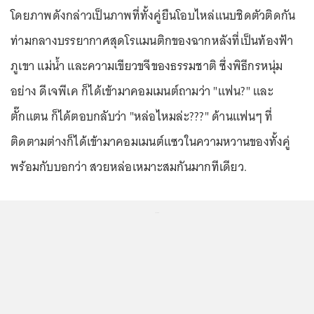
โดยภาพดังกล่าวเป็นภาพที่ทั้งคู่ยืนโอบไหล่แนบชิดตัวติดกัน
ท่ามกลางบรรยากาศสุดโรแมนติกของฉากหลังที่เป็นท้องฟ้า
ภูเขา แม่น้ำ และความเขียวขจีของธรรมชาติ ซึ่งพิธีกรหนุ่ม
อย่าง ดีเจพีเค ก็ได้เข้ามาคอมเมนต์ถามว่า "แฟน?" และ
ตั๊กแตน ก็ได้ตอบกลับว่า "หล่อไหมล่ะ???" ด้านแฟนๆ ที่
ติดตามต่างก็ได้เข้ามาคอมเมนต์แซวในความหวานของทั้งคู่
พร้อมกับบอกว่า สวยหล่อเหมาะสมกันมากทีเดียว.
...