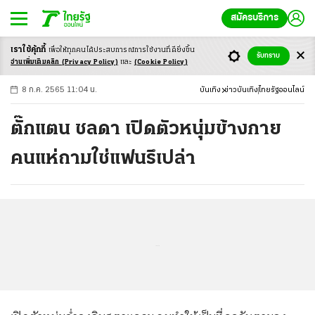
สมัครบริการ
เราใช้คุ้กกี้
เพื่อให้ทุกคนได้ประสบ
การณ์การใช้งานที่ดียิ่งขึ้น
+
ก
ก
-ก
รับทราบ
อ่านเพิ่มเติมคลิก
(Privacy Policy)
และ
(Cookie Policy)
8 ก.ค. 2565 11:04 น.
บันเทิง
ข่าวบันเทิง
ไทยรัฐออนไลน์
ตั๊กแตน ชลดา เปิดตัวหนุ่มข้างกาย
คนแห่ถามใช่แฟนรึเปล่า
...