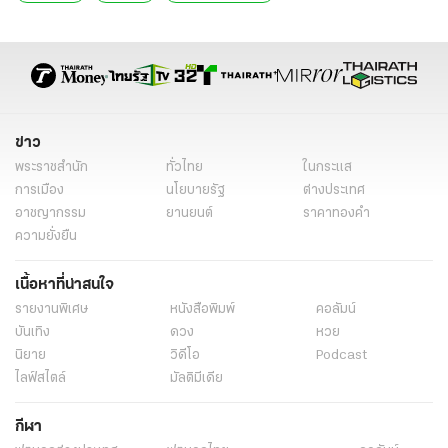
ข่าว
พระราชสำนัก
ทั่วไทย
ในกระแส
การเมือง
นโยบายรัฐ
ต่างประเทศ
อาชญากรรม
ยานยนต์
ราคาทองคำ
ความยั่งยืน
เนื้อหาที่น่าสนใจ
รายงานพิเศษ
หนังสือพิมพ์
คอลัมน์
บันเทิง
ดวง
หวย
นิยาย
วิดีโอ
Podcast
ไลฟ์สไตล์
มัลติมีเดีย
กีฬา