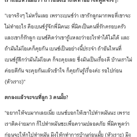
"เอาจริงๆ ไม่หวั่นเลย เพราะเบนซ์ว่า เขารักลูกมากพอที่เขาจะ
ไม่ทำอะไร คือเบนซ์รู้จักพี่มิคนะ พี่มิคเป็นคนที่รักครอบครัว
และเขาก็รักลูก เบนซ์คิดว่าเขารู้แหละว่าอะไรทำได้ไม่ได้ และ
ถ้ามันไม่โอเคก็คุยกัน เบนซ์เป็นอย่างนี้ประจำ ถ้าอันไหนที่
เบนซ์รู้สึกว่ามันไม่โอเค ก็จะคุยเลย ซึ่งมันเป็นเรื่องดี บ้านเราไม่
ค่อยตีกัน จะคุยกันแล้วเข้าใจ ก็คุยกันรู้เรื่องค่ะ รอไปก่อน
(หัวเราะ)"
ตกลงแล้วจะจบที่ลูก 3 คนมั้ย?
"อยากให้จบมากเลยเนี่ย เบนซ์บอกให้เขาไปทำหมันนะ เพราะ
เราติดง่ายมาก ก็ไปทำหมันซะเพื่อความปลอดภัย พี่มิคพูดว่า
ก่อนจะให้กูไปทำหมัน มึงให้กูทำการบ้านก่อนมั้ย (หัวเราะ) มึง