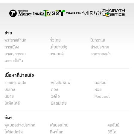
ข่าว
พระราชสำนัก
ทั่วไทย
ในกระแส
การเมือง
นโยบายรัฐ
ต่างประเทศ
อาชญากรรม
ยานยนต์
ราคาทองคำ
ความยั่งยืน
เนื้อหาที่น่าสนใจ
รายงานพิเศษ
หนังสือพิมพ์
คอลัมน์
บันเทิง
ดวง
หวย
นิยาย
วิดีโอ
Podcast
ไลฟ์สไตล์
มัลติมีเดีย
กีฬา
ฟุตบอลต่่างประเทศ
ฟุตบอลไทย
คอลัมน์
ไฟต์สปอร์ต
กีฬาโลก
วิดีโอ