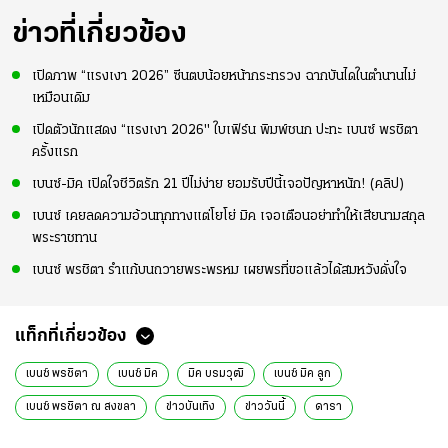
ข่าวที่เกี่ยวข้อง
เปิดภาพ “แรงเงา 2026” ซีนตบน้อยหน้ากระทรวง ฉากบันไดในตำนานไม่
เหมือนเดิม
เปิดตัวนักแสดง “แรงเงา 2026" ใบเฟิร์น พิมพ์ชนก ปะทะ เบนซ์ พรชิตา
ครั้งแรก
เบนซ์-มิค เปิดใจชีวิตรัก 21 ปีไม่ง่าย ยอมรับปีนี้เจอปัญหาหนัก! (คลิป)
เบนซ์ เคยลดความอ้วนทุกทางแต่โยโย่ มิค เจอเตือนอย่าทำให้เสียนามสกุล
พระราชทาน
เบนซ์ พรชิตา รำแก้บนถวายพระพรหม เผยพรที่ขอแล้วได้สมหวังดั่งใจ
แท็กที่เกี่ยวข้อง
เบนซ์ พรชิตา
เบนซ์ มิค
มิค บรมวุฒิ
เบนซ์ มิค ลูก
เบนซ์ พรชิตา ณ สงขลา
ข่าวบันเทิง
ข่าววันนี้
ดารา