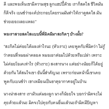
ดี และพอเห็นเขามีความสุข ลูกแฮปปี้ด้วย เราก็สดใส ชีวิตมัน
ก็ดีจริง เบนซ์ว่าองค์ประกอบโดยรวมมันทำให้เราดูสดใส มัน
ช่วยเยอะเลยแหละ"
พอเราสวยสดใสแบบนี้พี่มิคมีมาสะกิดๆ บ้างมั้ย?
"สะกิดไม่ค่อยได้ผลเท่าไรนะ (หัวเราะ) เคยพูดกับพี่มิคว่า ไม่รู้
ว่าตอนที่หมอผ่าคลอด หมอเอาต่อมไปด้วยหรือเปล่า เพราะ
ไม่ค่อยโอเคเท่าไร (หัวเราะ) สงสารนาง แต่อย่างน้อยก็ได้อยู่
ด้วยกัน ได้สนใจเขา อันนี้สำคัญนะ เพราะก่อนหน้านี้เขาเคย
พูดกับเบนซ์ว่า เขาเหมือนเป็นธาตุอากาศอยู่ในบ้าน
นางน่าสงสาร เรามัวแต่มองลูก นางก็น้อยใจ บอกว่ามิคจะไม่
คุยด้วยแล้วนะ มิคจะไปคุยกับคนอื่นแล้วนะถ้ามิคมีปัญหา