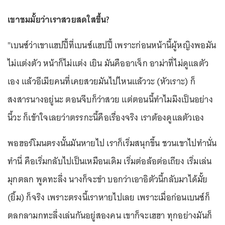
เขาชมมั้ยว่าเราสวยสดใสขึ้น?
"เบนซ์ว่าเขาแฮปปี้ที่เบนซ์แฮปปี้ เพราะก่อนหน้านี้ผู้หญิงพอมัน
ไม่แต่งตัว หน้าก็ไม่แต่ง เยิน มันคืออาเจ็ก อาม่าที่ไม่ดูแลตัว
เอง แล้วอีเมียคนที่เคยสวยมันไปไหนแล้ววะ (หัวเราะ) ก็
สงสารนางอยู่นะ ตอนจีบก็ว่าสวย แต่ตอนนี้ทำไมมึงเป็นอย่าง
นี้วะ ก็เข้าใจเลยว่าตรรกะนี้คือเรื่องจริง เราต้องดูแลตัวเอง
พอฮอร์โมนตรงนั้นมันหายไป เราก็เริ่มสนุกขึ้น ชวนเขาไปทำนั่น
ทำนี่ คือเริ่มกลับไปเป็นเหมือนเดิม เริ่มต่อล้อต่อเถียง เริ่มเล่น
มุกตลก พูดทะลึ่ง นางก็จะขำ บอกว่าเอาอิตัวนี้กลับมาได้มั้ย
(ยิ้ม) ก็จริง เพราะตรงนี้เราหายไปเลย เพราะเมื่อก่อนเบนซ์ก็
ตลกลามกทะลึ่งเล่นกันอยู่สองคน เขาก็จะเฮฮา ทุกอย่างมันก็