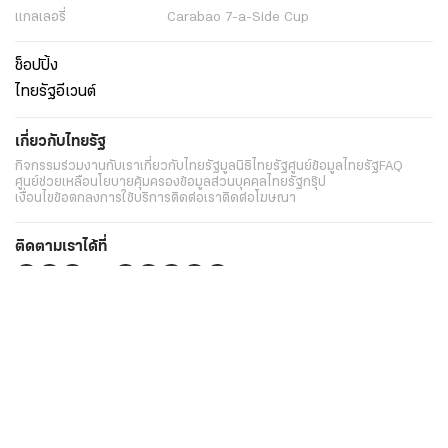
แกลเลอรี่
Carabao 7-a-Side Cup
ช็อปปิ้ง
ไทยรัฐอีเวนต์
เกี่ยวกับไทยรัฐ
กิจกรรม
ร่วมงานกับเรา
เกี่ยวกับไทยรัฐ
มูลนิธิไทยรัฐ
ศูนย์ข้อมูลไทยรัฐ
FAQ
ศูนย์ช่วยเหลือ
นโยบายคุ้มครองข้อมูลส่วนบุคคลไทยรัฐกรุ๊ป
เงื่อนไขข้อตกลงการใช้บริการ
ติดต่อเรา
ติดต่อโฆษณา
ติดตามเราได้ที่
Application
My THAIRATH