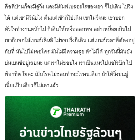
คือที่บ้านก็จะมีลู่วิ่ง และมีดัมพ์เบลอะไรของเขา ก็ไปเดิน ไปวิ่ง
ได้ แต่เขามีวินัยไง ตื่นแต่เช้าก็ไปเดิน เขาไม่วิ่งนะ เขาบอก
หัวใจทำงานหนักไป ก็เดินให้เหงื่อออกพอ อย่าเหนื่อยเกินไป
เขาก็บอกให้เบนซ์เดินสิ ไม่ชอบวิ่งก็เดิน แต่เบนซ์เวลาที่ต้องอยู่
กับที่ หันไปไม่เจอใคร มันไม่มีความสุข ทำไม่ได้ ทุกวันนี้มันยัง
บ่นเบนซ์อยู่เลยนะ แต่เราไม่ชอบไง เราเป็นแนวไปแอโรบิก ไป
พิลาทีส โยคะ เป็นโรคไม่ชอบทำอะไรคนเดียว ถ้าให้วิ่งบนลู่
เนี่ยแป๊บเดียวก็ไม่เอาแล้ว