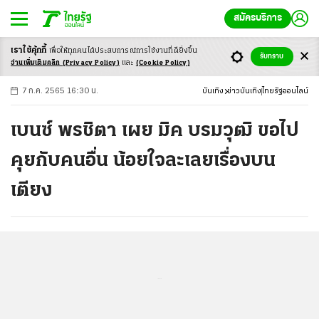
สมัครบริการ
เราใช้คุ้กกี้
เพื่อให้ทุกคนได้ประสบ
การณ์การใช้งานที่ดียิ่งขึ้น
+
ก
ก
-ก
รับทราบ
อ่านเพิ่มเติมคลิก
(Privacy Policy)
และ
(Cookie Policy)
7 ก.ค. 2565 16:30 น.
บันเทิง
ข่าวบันเทิง
ไทยรัฐออนไลน์
เบนซ์ พรชิตา เผย มิค บรมวุฒิ ขอไป
คุยกับคนอื่น น้อยใจละเลยเรื่องบน
เตียง
...