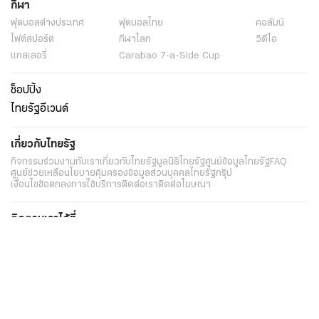
กีฬา
ฟุตบอลต่่างประเทศ
ฟุตบอลไทย
คอลัมน์
ไฟต์สปอร์ต
กีฬาโลก
วิดีโอ
แกลเลอรี่
Carabao 7-a-Side Cup
ช็อปปิ้ง
ไทยรัฐอีเวนต์
เกี่ยวกับไทยรัฐ
กิจกรรม
ร่วมงานกับเรา
เกี่ยวกับไทยรัฐ
มูลนิธิไทยรัฐ
ศูนย์ข้อมูลไทยรัฐ
FAQ
ศูนย์ช่วยเหลือ
นโยบายคุ้มครองข้อมูลส่วนบุคคลไทยรัฐกรุ๊ป
เงื่อนไขข้อตกลงการใช้บริการ
ติดต่อเรา
ติดต่อโฆษณา
ติดตามเราได้ที่
Application
My THAIRATH