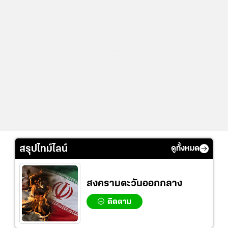
...
สรุปไทม์ไลน์
ดูทั้งหมด
สงครามตะวันออกกลาง
ติดตาม