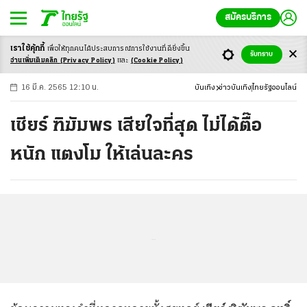
สมัครบริการ
เราใช้คุ้กกี้
เพื่อให้ทุกคนได้ประสบ
การณ์การใช้งานที่ดียิ่งขึ้น
+
ก
ก
-ก
รับทราบ
อ่านเพิ่มเติมคลิก
(Privacy Policy)
และ
(Cookie Policy)
16 มี.ค. 2565 12:10 น.
บันเทิง
ข่าวบันเทิง
ไทยรัฐออนไลน์
เชียร์ ฑิฆัมพร เสียใจที่สุด ไม่ได้ตื๊อ
หนัก แตงโม ให้เล่นละคร
...