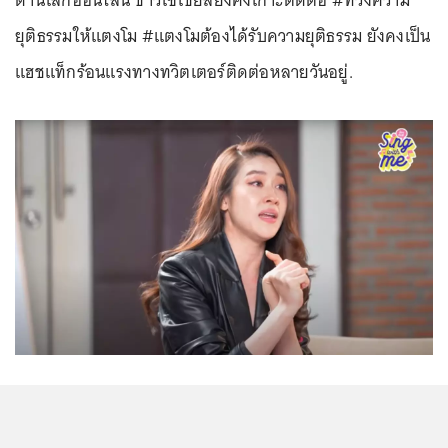
ด้านโลกออนไลน์ ชาวโซเชียลยังคงเกาะติดต่อ #ทวงความ
ยุติธรรมให้แตงโม #แตงโมต้องได้รับความยุติธรรม ยังคงเป็น
แฮชแท็กร้อนแรงทางทวิตเตอร์ติดต่อหลายวันอยู่.