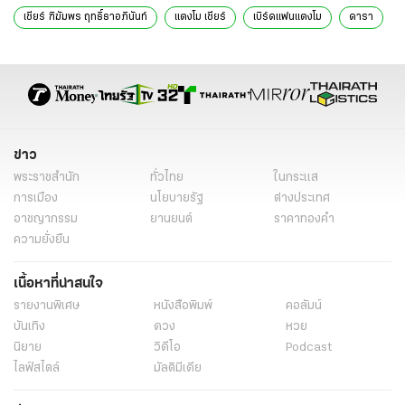
เชียร์ ฑิฆัมพร ฤทธิ์ธาอภินันท์
แตงโม เชียร์
เบิร์ดแฟนแตงโม
ดารา
ข่าว
พระราชสำนัก
ทั่วไทย
ในกระแส
การเมือง
นโยบายรัฐ
ต่างประเทศ
อาชญากรรม
ยานยนต์
ราคาทองคำ
ความยั่งยืน
เนื้อหาที่น่าสนใจ
รายงานพิเศษ
หนังสือพิมพ์
คอลัมน์
บันเทิง
ดวง
หวย
นิยาย
วิดีโอ
Podcast
ไลฟ์สไตล์
มัลติมีเดีย