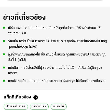
ข่าวที่เกี่ยวข้อง
เบิร์ด แฟนแตงโม เคลื่อนไหวแล้ว หลังถูกตั้งคำถามถ้ารักจริงช่วยมาให้
ข้อมูลกับ DSI
ดีเอสไอ เตรียมใช้โซนาร์ควานใต้เจ้าพระยา 8 จุดต้องสงสัยไขคดีแตงโม เชิญ
คุณแม่ให้ข้อมูล (คลิป)
ลุ้นคำพิพากษาคดีแตงโม ชี้ชะตาปอ-โรเบิร์ต คุณแม่เผยจ่ายเป๊ะเสมอมา ทุก
วันที่ 1 (คลิป)
แม่ภนิดา เผยสิ่งในคลิปที่กู้จากหน้ารถแตงโม ไม่ได้มีแค่ที่เห็น ถ้ารู้ลึกๆ จะ
เศร้าใจ
แซนฟ้องแล้ว แม่แตงโม หมิ่นประมาท เอาผิดอาญา ไม่เรียกร้องค่าเสียหาย
แท็กที่เกี่ยวข้อง
ข่าวแตงโมล่าสุด
แตงโม นิดา
แม่แตงโม