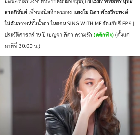
ย้อนความทรงจำที่หลากหลายทั้งสุขทุกข์
เชียร์ ฑิฆัมพร ฤทธิ์
ธาอภินันท์
เพื่อนสนิทอีกคนของ
แตงโม นิดา พัชรวีระพงษ์
ให้สัมภาษณ์ทั้งน้ำตา ในตอน SING WITH ME ร้องกับซี EP.9 |
ประวัติศาสตร์ 19 ปี เบญจา คีตา ความรัก
(คลิกฟัง)
(ตั้งแต่
นาทีที่ 30.00 น.)