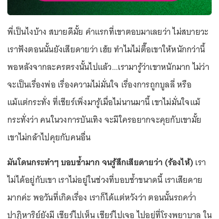
พี่เป็นไงบ้าง สบายดีมั้ย คำแรกที่เขาตอบมาเลยว่า ไม่สบายวะ
เราฟังตอนนั้นยังเสียดายว่า เฮ้ย ทำไมไม่ตื๊อเขาให้หนักกว่านี้
พอหลังจากละครตรงนั้นไปแล้ว...เรามารู้ว่าเขาหนักมาก ไม่ว่า
จะเป็นเรื่องพ่อ เรื่องความไม่มั่นใจ เรื่องการถูกบูลลี่ หรือ
แม้แต่กระทั่ง ที่เชียร์เพิ่งมารู้เมื่อไม่นานมานี้ เขาไม่มั่นใจแม้
กระทั่งว่า คนในวงการบันเทิง จะมีใครอยากจะคุยกับเขามั้ย
เขาไม่กล้าไปคุยกับคนอื่น
มันโดนกระทำๆ บอบช้ำมาก จนรู้สึกเสียดายว่า (ร้องไห้)
เรา
ไม่ได้อยู่กับเขา เราไม่อยู่ในช่วงที่บอบช้ำขนาดนี้ เราเสียดาย
มากค่ะ พอวันที่เกิดเรื่อง เราก็ได้แต่หวังว่า ตอนนั้นรถคว่ำ
ปาฏิหาริย์ยังมี เชียร์ไปเห็น เชียร์ไปเจอ ไปอยู่ที่โรงพยาบาล ใน