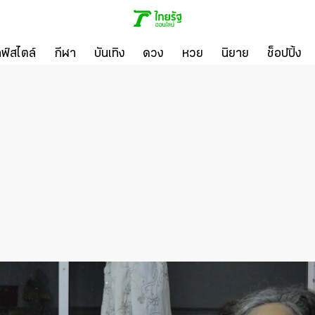
ลฟ์สไตล์
กีฬา
บันเทิง
ดวง
หวย
นิยาย
ช็อปปิ้ง