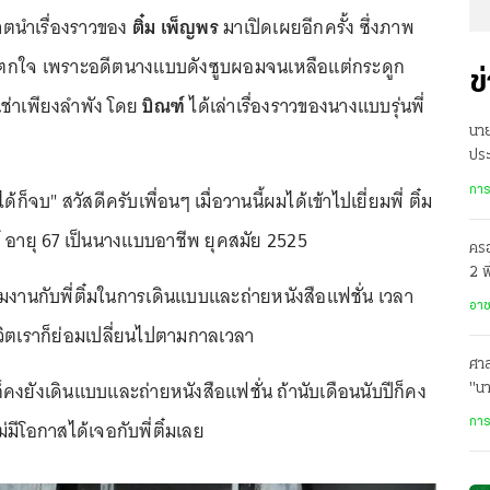
ตนำเรื่องราวของ
ติ๋ม เพ็ญพร
มาเปิดเผยอีกครั้ง ซึ่งภาพ
นตกใจ เพราะอดีตนางแบบดังซูบผอมจนเหลือแต่กระดูก
ข
เช่าเพียงลำพัง โดย
บิณฑ์
ได้เล่าเรื่องราวของนางแบบรุ่นพี่
นา
ประ
ร่ว
การ
ได้ก็จบ" สวัสดีครับเพื่อนๆ เมื่อวานนี้ผมได้เข้าไปเยี่ยมพี่ ติ๋ม
์ อายุ 67 เป็นนางแบบอาชีพ ยุคสมัย 2525
ครอ
2 พ
มงานกับพี่ติ๋มในการเดินแบบและถ่ายหนังสือแฟชั่น เวลา
อาล
อา
ชีวิตเราก็ย่อมเปลี่ยนไปตามกาลเวลา
ศาล
มก็คงยังเดินแบบและถ่ายหนังสือแฟชั่น ถ้านับเดือนนับปีก็คง
"น
ม่มีโอกาสได้เจอกับพี่ติ๋มเลย
การ