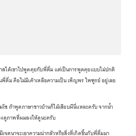
กาสได้เขาไปพูดคุยกับพี่ติ๋ม แต่เป็นการพูดคุยแบบไม่ปกติ
นพี่ติ๋ม คือไม่มีเค้าเหลือความเป็น เพ็ญพร ไพฑูรย์ อยู่เลย
อมโซ ถ้าพูดภาษาชาวบ้านก็ไม้เสียบผีนี่แหละครับ จากน้ำ
องดูภาพที่ผมลงให้ดูนะครับ
มีเจตนาจะเอาความน่ากลัวหรือสิ่งที่เกิดขึ้นกับพี่ติ๋มมา