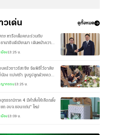
่าวเด่น
ดูทั้งหมด
ยกฯ หารือเต็มคณะร่วมกับ
ธานาธิบดีเมียนมา เดินหน้าความ
มมือทุกมิติ
เมือง
13:25 น.
บครัวชาวรัสเซีย จัดพิธีไว้อาลัย
ี่น้อง แม่เศร้า จูบรูปลูกด้วยความ
ัย
ชญากรรม
13:25 น.
อุทธรณ์ภาค 4 มีคำสั่งให้เลือกตั้ง
ายก อบจ.ขอนแก่น" ใหม่
เมือง
13:09 น.