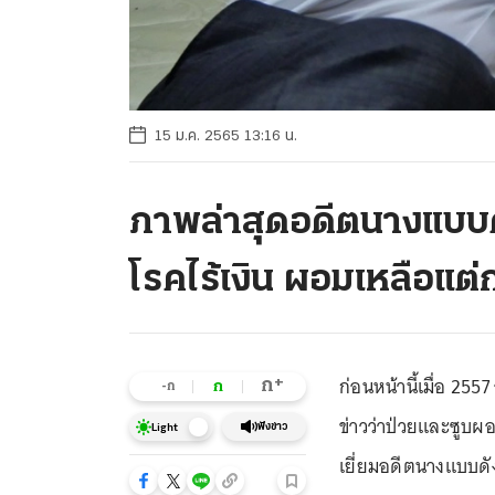
15 ม.ค. 2565 13:16 น.
ภาพล่าสุดอดีตนางแบบด
โรคไร้เงิน ผอมเหลือแต่
ก่อนหน้านี้เมื่อ 25
+
ก
ก
-ก
ข่าวว่าป่วยและซูบ
ฟังข่าว
Light
เยี่ยมอดีตนางแบบดัง