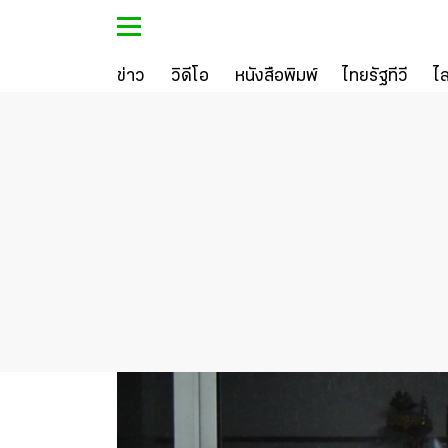
ข่าว
วิดีโอ
หนังสือพิมพ์
ไทยรัฐทีวี
ไ