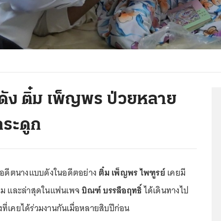
ัง ติ๋ม เพ็ญพร ป่วยหลาย
กระดูก
57 อดีตนางแบบดังในอดีตอย่าง
ติ๋ม เพ็ญพร ไพฑูรย์
เคยมี
ผอม และล่าสุดในแฟนเพจ
บิณฑ์ บรรลือฤทธิ์
ได้เดินทางไป
ที่เคยได้ร่วมงานกันเมื่อหลายสิบปีก่อน