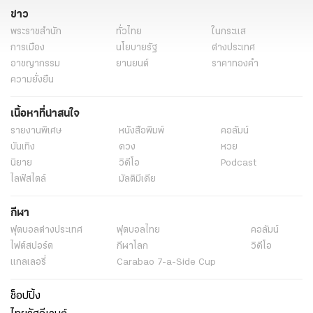
ข่าว
พระราชสำนัก
ทั่วไทย
ในกระแส
การเมือง
นโยบายรัฐ
ต่างประเทศ
อาชญากรรม
ยานยนต์
ราคาทองคำ
ความยั่งยืน
เนื้อหาที่น่าสนใจ
รายงานพิเศษ
หนังสือพิมพ์
คอลัมน์
บันเทิง
ดวง
หวย
นิยาย
วิดีโอ
Podcast
ไลฟ์สไตล์
มัลติมีเดีย
กีฬา
ฟุตบอลต่่างประเทศ
ฟุตบอลไทย
คอลัมน์
ไฟต์สปอร์ต
กีฬาโลก
วิดีโอ
แกลเลอรี่
Carabao 7-a-Side Cup
ช็อปปิ้ง