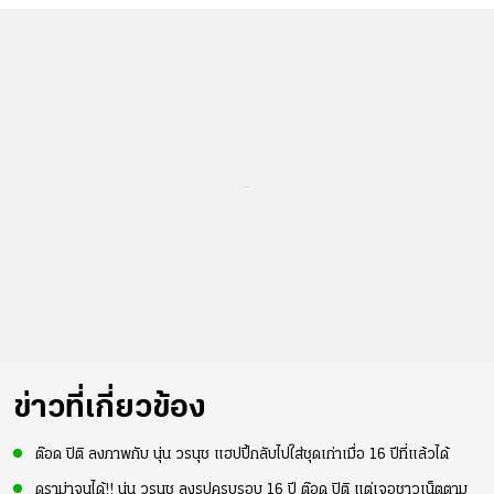
...
ข่าวที่เกี่ยวข้อง
ต๊อด ปิติ ลงภาพกับ นุ่น วรนุช แฮปปี้กลับไปใส่ชุดเก่าเมื่อ 16 ปีที่แล้วได้
ดราม่าจนได้!! นุ่น วรนุช ลงรูปครบรอบ 16 ปี ต๊อด ปิติ แต่เจอชาวเน็ตตาม