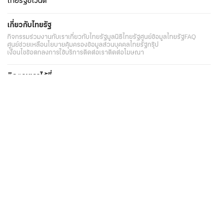
ไทยรัฐอีเวนต์
เกี่ยวกับไทยรัฐ
กิจกรรม
ร่วมงานกับเรา
เกี่ยวกับไทยรัฐ
มูลนิธิไทยรัฐ
ศูนย์ข้อมูลไทยรัฐ
FAQ
ศูนย์ช่วยเหลือ
นโยบายคุ้มครองข้อมูลส่วนบุคคลไทยรัฐกรุ๊ป
เงื่อนไขข้อตกลงการใช้บริการ
ติดต่อเรา
ติดต่อโฆษณา
ติดตามเราได้ที่
Application
My THAIRATH