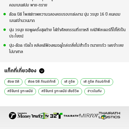
คอมเมนต์ปม พาย-ทราย
ต๊อด ปิติ โพสต์ภาพหวานฉลองครบรอบแต่งงาน นุ่น วรนุช 16 ปี คนคอม
เมนต์จำนวนมาก
นุ่น วรนุช ขอพูดครั้งสุดท้าย โต้ทำศัลยกรรมที่เกาหลี แค่มีฟิลเตอร์ก็ใช้ให้เป็น
ประโยชน์
นุ่น-ต๊อด เปิดใจ หลังคดีฟ้องหมอดูไกล่เกลี่ยไม่สำเร็จ ทนายแก้ว เผยจำเลย
ไม่มาศาล
แท็กที่เกี่ยวข้อง
ต๊อด ปิติ
ต๊อด ปิติ ภิรมย์ภักดี
เต้ ภูริต
เต้ ภูริต ภิรมย์ภักดี
ศรีจันทร์ จูฑะเตมีย์
ศรีจันทร์ จูฑะเตมีย์ เสียชีวิต
ข่าวบันเทิง
อินสตาแกรมดารา