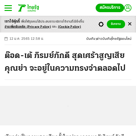
สมัครบริการ
เราใช้คุ้กกี้
เพื่อให้ทุกคนได้ประสบ
การณ์การใช้งานที่ดียิ่งขึ้น
+
ก
ก
-ก
รับทราบ
อ่านเพิ่มเติมคลิก
(Privacy Policy)
และ
(Cookie Policy)
12 ม.ค. 2565 12:58 น.
บันเทิง
ข่าวบันเทิง
ไทยรัฐออนไลน์
ต๊อด-เต้ ภิรมย์ภักดี สุดเศร้าสูญเสีย
คุณย่า จะอยู่ในความทรงจำตลอดไป
...