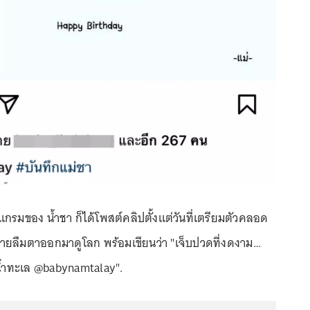
กรมของ น้ำชา ก็ได้โพสต์คลิปตั้งแต่วันที่เตรียมตัวคลอด
กชายลืมตาออกมาดูโลก พร้อมเขียนว่า "เจ็บปวดที่งดงาม…
น้ำทะเล @babynamtalay".