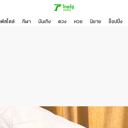
ลฟ์สไตล์
กีฬา
บันเทิง
ดวง
หวย
นิยาย
ช็อปปิ้ง