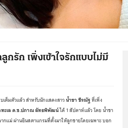
ลูกรัก เพิ่งเข้าใจรักแบบไม่มี
บบเต็มตัวแล้ว สำหรับนักแสดงสาว
น้ำชา ชีรณัฐ
ที่เพิ่ง
้ำทะเล ด.ช.ปภาณ ลัทธพิพัฒน์
ได้ 1 สัปดาห์แล้ว โดย น้ำชา
ูกจากแม่ ผ่านอินสตาแกรมที่ตั้งมาให้ลูกชายโดยเฉพาะ บอก