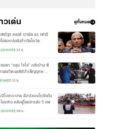
่าวเด่น
ดูทั้งหมด
สหรัฐฯ ลงมติ เอาผิด ดร.เฟาชี
ไม่ตอบปมต้นกำเนิดโควิด
งประเทศ
23:12 น.
ียมพา “ฮลุน โซโล่” กลับบ้าน พี่
ยเผยกำหนดพิธีบำเพ็ญกุศล-
ปนกิจศพ
ระแส
22:11 น.
่นอีโบลาระบาด ดีอาร์คองโกกักกัน
อโดยสาร หลังผู้โดยสารดับ 5 ศพ
งประเทศ
22:04 น.