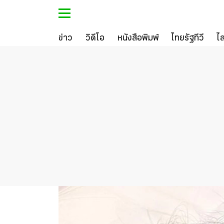
ข่าว
วิดีโอ
หนังสือพิมพ์
ไทยรัฐทีวี
ไ