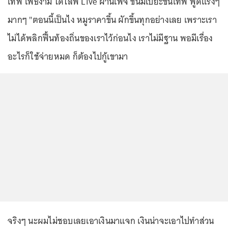
เทพ โพธิ์งาม ได้ไลฟ์ Live ผ่านเพจ ขนมเปี๊ยะขั้นเทพ พูดแรงๆ
มากๆ "ตอนนี้เป็นไง หมูราคาขึ้น ผักขึ้นทุกอย่างเลย เพราะเรา
ไม่ได้พลิกฟื้นท้องถิ่นของเราไว้ก่อนไง เราไม่มีฐาน พอมีเรื่อง
อะไรก็ใช้จ่ายหมด ก็ต้องไปกู้เขามา
จริงๆ นะผมไม่ชอบเลยเอาเงินมาแจก เงินน่าจะเอาไปทำส่วน