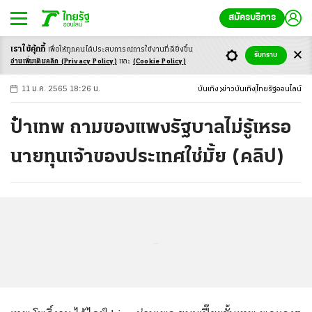
สมัครบริการ
เราใช้คุ้กกี้
เพื่อให้ทุกคนได้ประสบ
การณ์การใช้งานที่ดียิ่งขึ้น
+
ก
ก
-ก
รับทราบ
อ่านเพิ่มเติมคลิก
(Privacy Policy)
และ
(Cookie Policy)
11 ม.ค. 2565 18:26 น.
บันเทิง
ข่าวบันเทิง
ไทยรัฐออนไลน์
ป๋าเทพ ถามของแพงรัฐบาลไม่รู้เหรอ
นายทุนเจ้าของประเทศใช่มั้ย (คลิป)
...