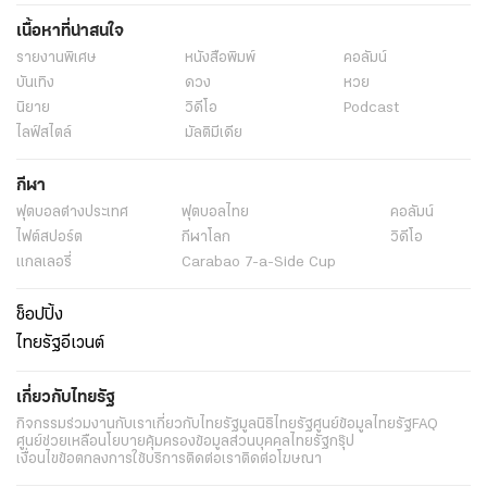
เนื้อหาที่น่าสนใจ
รายงานพิเศษ
หนังสือพิมพ์
คอลัมน์
บันเทิง
ดวง
หวย
นิยาย
วิดีโอ
Podcast
ไลฟ์สไตล์
มัลติมีเดีย
กีฬา
ฟุตบอลต่่างประเทศ
ฟุตบอลไทย
คอลัมน์
ไฟต์สปอร์ต
กีฬาโลก
วิดีโอ
แกลเลอรี่
Carabao 7-a-Side Cup
ช็อปปิ้ง
ไทยรัฐอีเวนต์
เกี่ยวกับไทยรัฐ
กิจกรรม
ร่วมงานกับเรา
เกี่ยวกับไทยรัฐ
มูลนิธิไทยรัฐ
ศูนย์ข้อมูลไทยรัฐ
FAQ
ศูนย์ช่วยเหลือ
นโยบายคุ้มครองข้อมูลส่วนบุคคลไทยรัฐกรุ๊ป
เงื่อนไขข้อตกลงการใช้บริการ
ติดต่อเรา
ติดต่อโฆษณา