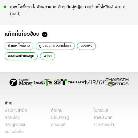
เทพ โพธิ์งาม ไลฟ์สดด่าตลกเล็กๆ กับผู้หญิง ถามทำอะไรให้ถึงด่าพ่อแม่
(คลิป)
แท็กที่เกี่ยวข้อง
ป๋าเทพ โพธิ์งาม
ตู่ ประยุทธ์ จันทร์โอชา
ของแพง
ของแพงค่าแรงถูก
ดารา
ข่าว
พระราชสำนัก
ทั่วไทย
ในกระแส
การเมือง
นโยบายรัฐ
ต่างประเทศ
อาชญากรรม
ยานยนต์
ราคาทองคำ
ความยั่งยืน