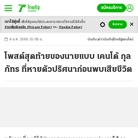
สมัครบริการ
เราใช้คุ้กกี้
เพื่อให้ทุกคนได้ประสบ
การณ์การใช้งานที่ดียิ่งขึ้น
+
ก
ก
-ก
รับทราบ
อ่านเพิ่มเติมคลิก
(Privacy Policy)
และ
(Cookie Policy)
6 ม.ค. 2565 15:05 น.
บันเทิง
ข่าวบันเทิง
ไทยรัฐออนไลน์
โพสต์สุดท้ายของนายแบบ เคนโด้ กุล
ภัทร ที่หายตัวปริศนาก่อนพบเสียชีวิต
...