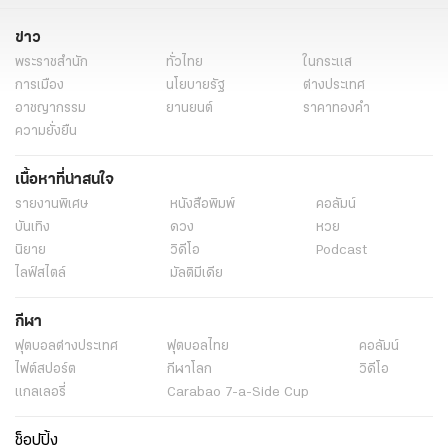
ข่าว
พระราชสำนัก
ทั่วไทย
ในกระแส
การเมือง
นโยบายรัฐ
ต่างประเทศ
อาชญากรรม
ยานยนต์
ราคาทองคำ
ความยั่งยืน
เนื้อหาที่น่าสนใจ
รายงานพิเศษ
หนังสือพิมพ์
คอลัมน์
บันเทิง
ดวง
หวย
นิยาย
วิดีโอ
Podcast
ไลฟ์สไตล์
มัลติมีเดีย
กีฬา
ฟุตบอลต่่างประเทศ
ฟุตบอลไทย
คอลัมน์
ไฟต์สปอร์ต
กีฬาโลก
วิดีโอ
แกลเลอรี่
Carabao 7-a-Side Cup
ช็อปปิ้ง