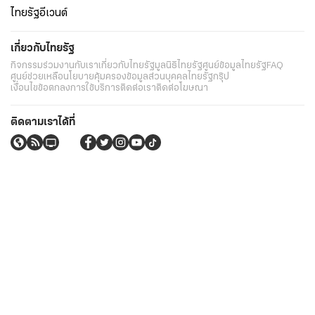
ไทยรัฐอีเวนต์
เกี่ยวกับไทยรัฐ
กิจกรรม
ร่วมงานกับเรา
เกี่ยวกับไทยรัฐ
มูลนิธิไทยรัฐ
ศูนย์ข้อมูลไทยรัฐ
FAQ
ศูนย์ช่วยเหลือ
นโยบายคุ้มครองข้อมูลส่วนบุคคลไทยรัฐกรุ๊ป
เงื่อนไขข้อตกลงการใช้บริการ
ติดต่อเรา
ติดต่อโฆษณา
ติดตามเราได้ที่
Application
My THAIRATH