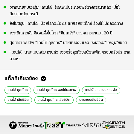
ญาตินายแบบหนุ่ม "เคนโด้" รับศพไปประกอบพิธีทางศาสนาแล้ว ไม่ให้
สัมภาษณ์ทุกกรณี
ยังไม่สรุป "เคนโด้" ป่วยโรคอะไร ตร.เผยเรียกแท็กซี่ ร้องไห้ไปตลอดทาง
เจาะลึกดาวดัง จิตจมดิ่งในโลก "ซึมเศร้า" บางคนทรมานมา 20 ปี
สุดเศร้า พบศพ "เคนโด้ กุลภัทร" นายแบบดังแล้ว เร่งสอบสาเหตุเสียชีวิต
"เคนโด้" นายแบบหนุ่ม หายตัว เจอครั้งสุดท้ายหน้าหอพัก ครอบครัวประกาศ
ตามหา
แท็กที่เกี่ยวข้อง
เคนโด้ กุลภัทร
เคนโด้ กุลภัทร พงศ์ประภาพ
เคนโด้ นายแบบหายตัว
เคนโด้ เสียชีวิต
เคนโด้ กุลภัทร เสียชีวิต
นายแบบเสียชีวิต
ข่าวบันเทิง
ข่าวดารา
ดารา