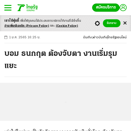
สมัครบริการ
เราใช้คุ้กกี้
เพื่อให้ทุกคนได้ประสบ
การณ์การใช้งานที่ดียิ่งขึ้น
+
ก
ก
-ก
รับทราบ
อ่านเพิ่มเติมคลิก
(Privacy Policy)
และ
(Cookie Policy)
1 ม.ค. 2565 16:25 น.
บันเทิง
ข่าวบันเทิง
ไทยรัฐออนไลน์
บอม ธนกฤต ต้องจับตา งานเริ่มรุม
แยะ
...