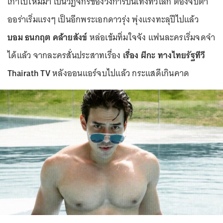
เก่าไปใหม่มา เป็นวัฏจักรของวงการบันเทิงทั่วโลก ต้องจับตา
ออร่าเริ่มแรงๆ เป็นอีกพระเอกดาวรุ่ง พุ่งแรงทะลุปีไปแล้ว
บอม ธนกฤต คล้ายสังข์
หล่อเข้มทิ่มใจจัง แฟนละครเริ่มจดจำ
ได้แล้ว จากละครสั่นประสาทเรื่อง
เรื่อง ผีกะ ทางไทยรัฐทีวี
Thairath TV
หลังออนแอร์จบไปแล้ว กระแสดีเกินคาด