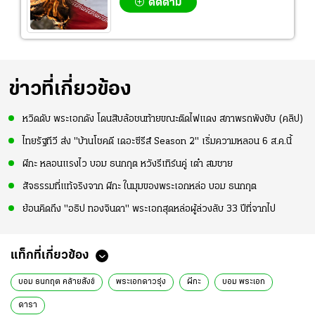
ติดตาม
ข่าวที่เกี่ยวข้อง
หวิดดับ พระเอกดัง โดนสิบล้อชนท้ายขณะติดไฟแดง สภาพรถพังยับ (คลิป)
ไทยรัฐทีวี ส่ง "บ้านโชคดี เดอะซีรีส์ Season 2" เริ่มความหลอน 6 ส.ค.นี้
ผีกะ หลอนแรงไว บอม ธนกฤต หวังรีเทิร์นคู่ เต๋า สมชาย
สัจธรรมที่แท้จริงจาก ผีกะ ในมุมของพระเอกหล่อ บอม ธนกฤต
ย้อนคิดถึง "อธิป ทองจินดา" พระเอกสุดหล่อผู้ล่วงลับ 33 ปีที่จากไป
แท็กที่เกี่ยวข้อง
บอม ธนกฤต คล้ายสังข์
พระเอกดาวรุ่ง
ผีกะ
บอม พระเอก
ดารา