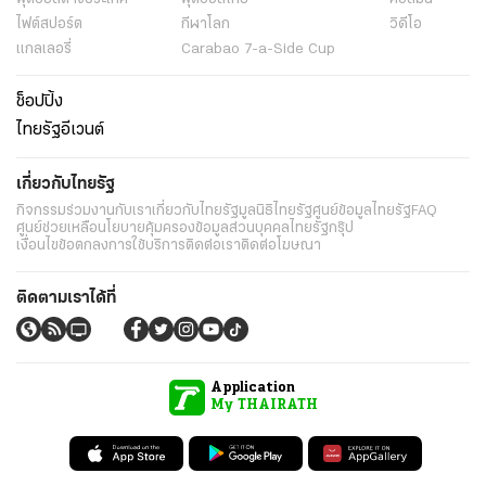
ไฟต์สปอร์ต
กีฬาโลก
วิดีโอ
แกลเลอรี่
Carabao 7-a-Side Cup
ช็อปปิ้ง
ไทยรัฐอีเวนต์
เกี่ยวกับไทยรัฐ
กิจกรรม
ร่วมงานกับเรา
เกี่ยวกับไทยรัฐ
มูลนิธิไทยรัฐ
ศูนย์ข้อมูลไทยรัฐ
FAQ
ศูนย์ช่วยเหลือ
นโยบายคุ้มครองข้อมูลส่วนบุคคลไทยรัฐกรุ๊ป
เงื่อนไขข้อตกลงการใช้บริการ
ติดต่อเรา
ติดต่อโฆษณา
ติดตามเราได้ที่
Application
My THAIRATH