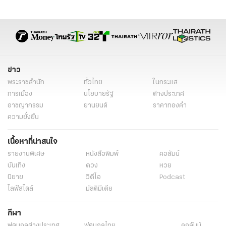
ข่าว
พระราชสำนัก
ทั่วไทย
ในกระแส
การเมือง
นโยบายรัฐ
ต่างประเทศ
อาชญากรรม
ยานยนต์
ราคาทองคำ
ความยั่งยืน
เนื้อหาที่น่าสนใจ
รายงานพิเศษ
หนังสือพิมพ์
คอลัมน์
บันเทิง
ดวง
หวย
นิยาย
วิดีโอ
Podcast
ไลฟ์สไตล์
มัลติมีเดีย
กีฬา
ฟุตบอลต่่างประเทศ
ฟุตบอลไทย
คอลัมน์