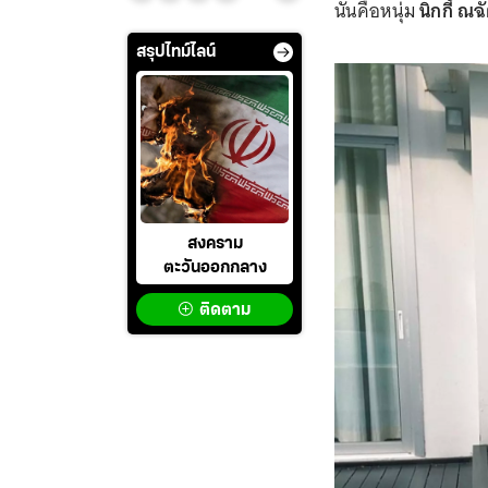
นั่นคือหนุ่ม
นิกกี้ ณฉ
สรุปไทม์ไลน์
สงคราม
ตะวันออกกลาง
ติดตาม