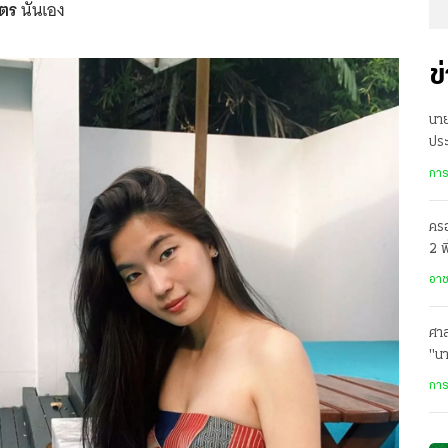
ัตร
นั่นเอง
ข
นา
ประ
ร่ว
การ
ครอ
2 พ
อาล
อา
ศาล
"น
การ