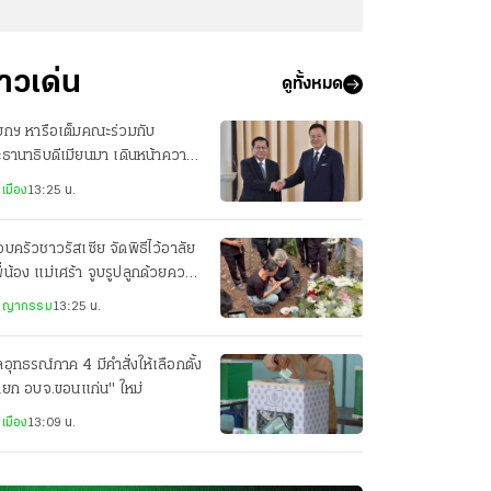
่าวเด่น
ดูทั้งหมด
ยกฯ หารือเต็มคณะร่วมกับ
ธานาธิบดีเมียนมา เดินหน้าความ
มมือทุกมิติ
เมือง
13:25 น.
บครัวชาวรัสเซีย จัดพิธีไว้อาลัย
ี่น้อง แม่เศร้า จูบรูปลูกด้วยความ
ัย
ชญากรรม
13:25 น.
อุทธรณ์ภาค 4 มีคำสั่งให้เลือกตั้ง
ายก อบจ.ขอนแก่น" ใหม่
เมือง
13:09 น.