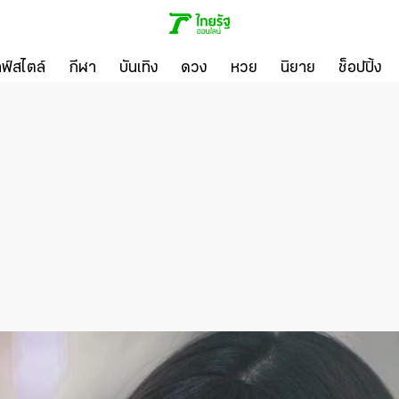
ลฟ์สไตล์
กีฬา
บันเทิง
ดวง
หวย
นิยาย
ช็อปปิ้ง