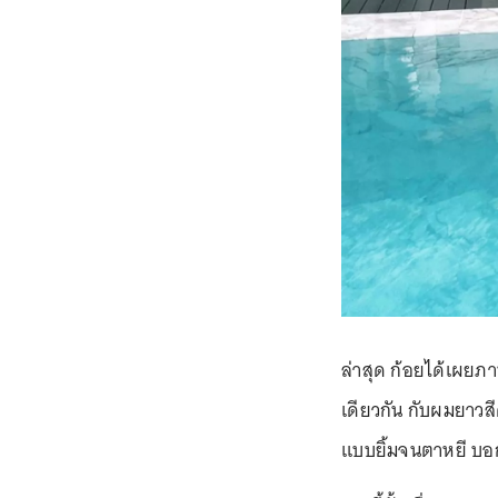
ล่าสุด ก้อยได้เผยภ
เดียวกัน กับผมยาวสี
แบบยิ้มจนตาหยี บอ