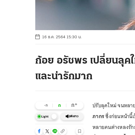
16 ธ.ค. 2564 15:30 น.
ก้อย อรัชพร เปลี่ยนลุค
และน่ารักมาก
ปรับลุคใหม่ จนหลาย
+
ก
ก
-ก
ภากร
ซึ่งก่อนหน้าน
ฟังข่าว
Light
หลายคนต่างหลงรักสา