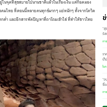
อยู่ในจุดที่สุขสบายไปนานชาติแล้วในเรื่องเงิน แต่ก็อดมอง
มไทย ที่ตอนนี้หลายคนทุกข์มากๆ แย่หนักๆ ทั้งจากโควิด
ข
กต่ำ และอีกสารพัดปัญหาที่ถาโถมเข้าใส่ ที่ทำให้ชาวไทย
ป
“สุ
รัส
การ
ราค
น้ำ
ละเ
ในก
“อน
ซื้
กิน
การ