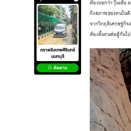
ต้องบอกว่า วุ้นเส้น 
ถึงสภาพของคนในสังค
จากวิกฤติเศรษฐกิจต
ต้องดิ้นรนต่อสู้กันไ
กราดยิงเทพศิรินทร์
นนทบุรี
ติดตาม