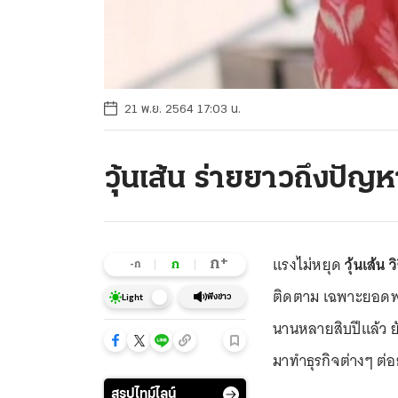
21 พ.ย. 2564 17:03 น.
วุ้นเส้น ร่ายยาวถึงปั
แรงไม่หยุด
วุ้นเส้น 
+
ก
ก
-ก
ติดตาม เฉพาะยอดฟอล
ฟังข่าว
Light
นานหลายสิบปีแล้ว ยั
มาทำธุรกิจต่างๆ ต่อย
สรุปไทม์ไลน์