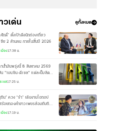
่าวเด่น
ดูทั้งหมด
รศักดิ์” ตั้งเป้าดึงนักท่องเที่ยว
เซีย 2 ล้านคน ภายในสิ้นปี 2026
เมือง
17:38 น.
าน้ำมันพรุ่งนี้ 8 สิงหาคม 2569
มัน "เบนซิน-ดีเซล" แต่ละปั๊มลิตร
ท่าไร
ระแส
17:25 น.
ุทิน” ควง “จ๋า” เดินงานโอทอป
อสร้อยทองคำขาวเพชรล้อมทับทิม
บ่เซี่ยง ราคา 1.2 ล้านให้
เมือง
17:19 น.