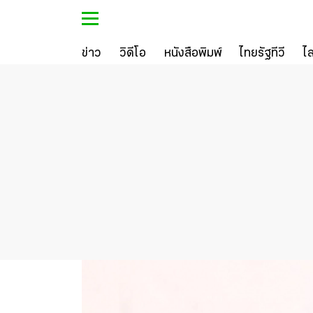
ข่าว
วิดีโอ
หนังสือพิมพ์
ไทยรัฐทีวี
ไ