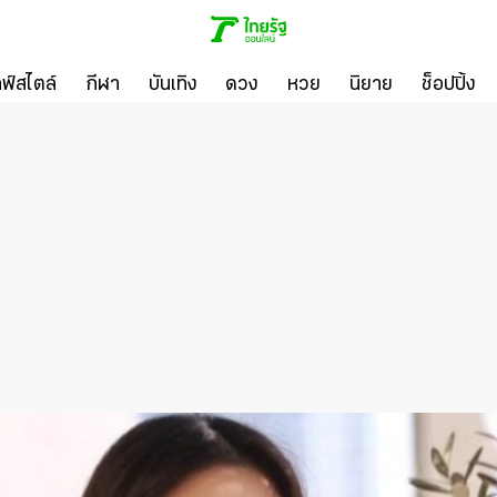
ลฟ์สไตล์
กีฬา
บันเทิง
ดวง
หวย
นิยาย
ช็อปปิ้ง