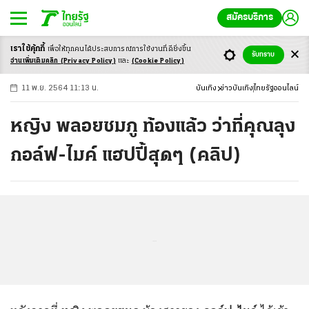
สมัครบริการ
เราใช้คุ้กกี้
เพื่อให้ทุกคนได้ประสบ
การณ์การใช้งานที่ดียิ่งขึ้น
+
ก
ก
-ก
รับทราบ
อ่านเพิ่มเติมคลิก
(Privacy Policy)
และ
(Cookie Policy)
11 พ.ย. 2564 11:13 น.
บันเทิง
ข่าวบันเทิง
ไทยรัฐออนไลน์
หญิง พลอยชมภู ท้องแล้ว ว่าที่คุณลุง
กอล์ฟ-ไมค์ แฮปปี้สุดๆ (คลิป)
...