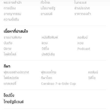
พระราชสำนัก
ทั่วไทย
ในกระแส
การเมือง
นโยบายรัฐ
ต่างประเทศ
อาชญากรรม
ยานยนต์
ราคาทองคำ
ความยั่งยืน
เนื้อหาที่น่าสนใจ
รายงานพิเศษ
หนังสือพิมพ์
คอลัมน์
บันเทิง
ดวง
หวย
นิยาย
วิดีโอ
Podcast
ไลฟ์สไตล์
มัลติมีเดีย
กีฬา
ฟุตบอลต่่างประเทศ
ฟุตบอลไทย
คอลัมน์
ไฟต์สปอร์ต
กีฬาโลก
วิดีโอ
แกลเลอรี่
Carabao 7-a-Side Cup
ช็อปปิ้ง
ไทยรัฐอีเวนต์