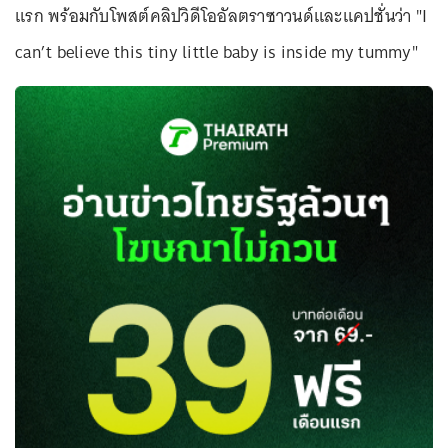
แรก พร้อมกับโพสต์คลิปวิดีโออัลตราซาวนด์และแคปชั่นว่า "I
can’t believe this tiny little baby is inside my tummy"