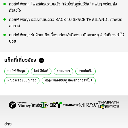
กอล์ฟ พิชญะ โพสต์ข้อความเศร้า “เสียใจที่สุดในชีวิต” แฟนๆ พร้อมส่ง
กำลังใจ
กอล์ฟ พิชญะ ร่วมงานเปิดตัว RACE TO SPACE THAILAND : ศึกพิชิต
อวกาศ
กอล์ฟ พิชญะ รับจิตตกติดเชื้อจนต้องผ่าตัดด่วน เปิดสาเหตุ 4 ข้อที่อาจทำให้
ป่วย
แท็กที่เกี่ยวข้อง
กอล์ฟ พิชญะ
ไมค์ พิรัชต์
ข่าวดารา
ข่าวบันเทิง
หญิง พลอยชมภู ท้อง
หญิง พลอยชมภู น้องสาวกอล์ฟไมค์
หญิง พลอยชมภู
อินสตาแกรมดารา
ข่าว