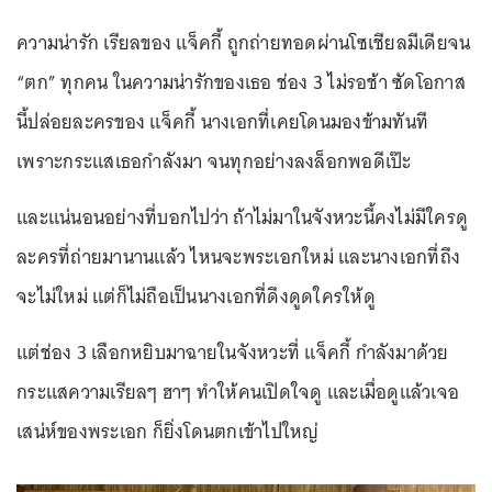
ความน่ารัก เรียลของ แจ็คกี้ ถูกถ่ายทอดผ่านโซเชียลมีเดียจน
“ตก” ทุกคน ในความน่ารักของเธอ ช่อง 3 ไม่รอช้า ซัดโอกาส
นี้ปล่อยละครของ แจ็คกี้ นางเอกที่เคยโดนมองข้ามทันที
เพราะกระแสเธอกำลังมา จนทุกอย่างลงล็อกพอดีเป๊ะ
และแน่นอนอย่างที่บอกไปว่า ถ้าไม่มาในจังหวะนี้คงไม่มีใครดู
ละครที่ถ่ายมานานแล้ว ไหนจะพระเอกใหม่ และนางเอกที่ถึง
จะไม่ใหม่ แต่ก็ไม่ถือเป็นนางเอกที่ดึงดูดใครให้ดู
แต่ช่อง 3 เลือกหยิบมาฉายในจังหวะที่ แจ็คกี้ กำลังมาด้วย
กระแสความเรียลๆ ฮาๆ ทำให้คนเปิดใจดู และเมื่อดูแล้วเจอ
เสน่ห์ของพระเอก ก็ยิ่งโดนตกเข้าไปใหญ่