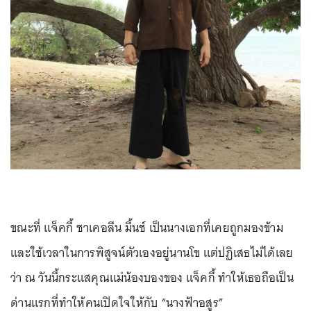
ขณะที่ แจ็คกี้ ชาเคอลีน มึ้นช์ เป็นนางเอกที่เคยถูกมองข้าม
และใช้เวลาในการพิสูจน์ตัวเองอยู่นานโข แต่ปฏิเสธไม่ได้เลย
ว่า ณ วันนี้กระแสคุณแม่น้องบองของ แจ็คกี้ ทำให้เธอถือเป็น
ด่านแรกที่ทำให้คนเปิดใจให้กับ “นางฟ้าอสูร”