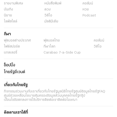
รายงานพิเศษ
หนังสือพิมพ์
คอลัมน์
บันเทิง
ดวง
หวย
นิยาย
วิดีโอ
Podcast
ไลฟ์สไตล์
มัลติมีเดีย
กีฬา
ฟุตบอลต่่างประเทศ
ฟุตบอลไทย
คอลัมน์
ไฟต์สปอร์ต
กีฬาโลก
วิดีโอ
แกลเลอรี่
Carabao 7-a-Side Cup
ช็อปปิ้ง
ไทยรัฐอีเวนต์
เกี่ยวกับไทยรัฐ
กิจกรรม
ร่วมงานกับเรา
เกี่ยวกับไทยรัฐ
มูลนิธิไทยรัฐ
ศูนย์ข้อมูลไทยรัฐ
FAQ
ศูนย์ช่วยเหลือ
นโยบายคุ้มครองข้อมูลส่วนบุคคลไทยรัฐกรุ๊ป
เงื่อนไขข้อตกลงการใช้บริการ
ติดต่อเรา
ติดต่อโฆษณา
ติดตามเราได้ที่