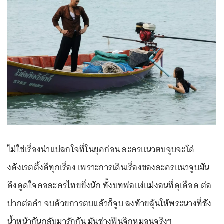
ไม่ใช่เรื่องน่าแปลกใจที่ในยุคก่อน ละครแนวตบจูบจะโด่
งดังเรตติ้งดีทุกเรื่อง เพราะการเดินเรื่องของละครแนวจูบมัน
ดึงดูดใจคอละครไทยยิ่งนัก ทั้งบทพ่อแง่แม่งอนที่ดุเดือด ต่อ
ปากต่อคำ จบด้วยการตบแล้วก็จูบ ลงท้ายลุ้นให้พระนางที่ชัง
น้ำหน้ากันกลับมารักกัน มันช่างฟินจิกหมอนจริงๆ