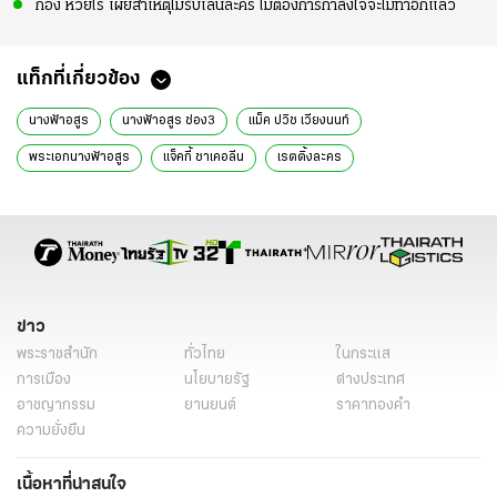
ก้อง ห้วยไร่ เผยสาเหตุไม่รับเล่นละคร ไม่ต้องการกำลังใจจะไม่ทำอีกแล้ว
แท็กที่เกี่ยวข้อง
นางฟ้าอสูร
นางฟ้าอสูร ช่อง3
แม็ค ปวิช เวียงนนท์
พระเอกนางฟ้าอสูร
แจ็คกี้ ชาเคอลีน
เรตติ้งละคร
เรตติ้งนางฟ้าอสูร
Special Content
ละคร
ข่าว
พระราชสำนัก
ทั่วไทย
ในกระแส
การเมือง
นโยบายรัฐ
ต่างประเทศ
อาชญากรรม
ยานยนต์
ราคาทองคำ
ความยั่งยืน
เนื้อหาที่น่าสนใจ