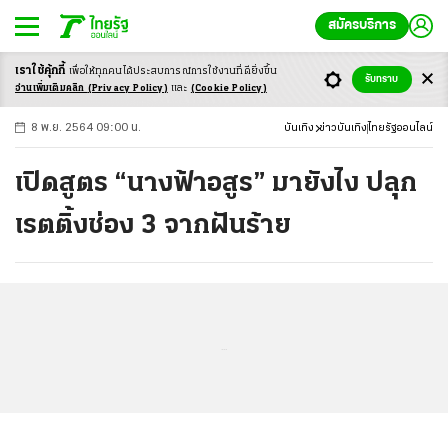
สมัครบริการ
เราใช้คุ้กกี้
เพื่อให้ทุกคนได้ประสบ
การณ์การใช้งานที่ดียิ่งขึ้น
+
ก
ก
-ก
รับทราบ
อ่านเพิ่มเติมคลิก
(Privacy Policy)
และ
(Cookie Policy)
8 พ.ย. 2564 09:00 น.
บันเทิง
ข่าวบันเทิง
ไทยรัฐออนไลน์
เปิดสูตร “นางฟ้าอสูร” มายังไง ปลุก
เรตติ้งช่อง 3 จากฝันร้าย
...