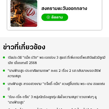
สงครามตะวันออกกลาง
ติดตาม
ข่าวที่เกี่ยวข้อง
เปิดประวัติ "แม็ค ปวิช" พระเอกช่อง 3 สุดเท่ ที่เพิ่งเซอร์ไพรส์เปิดตัวมีลูกมี
เมีย เมื่อกลางปี 2568
"นางฟ้าอสูร-ประกาศิตกามเทพ" ละคร 2 เรื่อง 2 รส กลับมาลงจอเสิร์ฟ
ความสนุก
นางฟ้าอสูร ลาจอสวยงาม "แจ็คกี้-แม็ค" ควงคู่ขึ้นแท่น พระ-นาง ฮอตแห่ง
ปี
“ก้อง-เบิ้ล-แซ็ค” 3 หนุ่มนักร้องลูกทุ่ง ติดใจความสนุก! ชวนแฟนๆ ดู
“นางฟ้าอสูร”