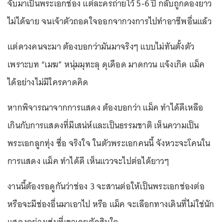
จับมาเป็นพระเอกช่อง แต่ละครถ่ายไว้ 5-6 ปี กลับถูกดองยาว
ไม่ได้ฉาย จนเจ้าตัวถอดใจออกจากวงการไปทำอาชีพอื่นแล้ว
แต่ดวงคนจะมา ต้องบอกว่ามันมาจริงๆ แบบไม่ทันตั้งตัว
เพราะบท “เมฆ” หนุ่มมุทะลุ ดุเดือด มาดกวน แจ้งเกิด แม็ค
ได้อย่างไม่มีใครคาดคิด
หากพิจารณาจากการแสดง ต้องบอกว่า แม็ค ทำได้ดีเหลือ
เกินกับการแสดงที่มีเสน่ห์และเป็นธรรมชาติ เห็นความเป็น
พระเอกลูกทุ่ง ซื่อ จริงใจ ในตัวพระเอกคนนี้ จังหวะจะโคนใน
การแสดง แม็ค ทำได้ดี เห็นแววจะไปต่อได้ยาวๆ
งานนี้ต้องรอดูกันว่าช่อง 3 จะสานต่อให้เป็นพระเอกช่องต่อ
หรือจะมีช่องอื่นมาเอาไป หรือ แม็ค จะเลือกทางเดินที่ไม่ใช่นัก