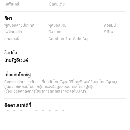
ไลฟ์สไตล์
มัลติมีเดีย
กีฬา
ฟุตบอลต่่างประเทศ
ฟุตบอลไทย
คอลัมน์
ไฟต์สปอร์ต
กีฬาโลก
วิดีโอ
แกลเลอรี่
Carabao 7-a-Side Cup
ช็อปปิ้ง
ไทยรัฐอีเวนต์
เกี่ยวกับไทยรัฐ
กิจกรรม
ร่วมงานกับเรา
เกี่ยวกับไทยรัฐ
มูลนิธิไทยรัฐ
ศูนย์ข้อมูลไทยรัฐ
FAQ
ศูนย์ช่วยเหลือ
นโยบายคุ้มครองข้อมูลส่วนบุคคลไทยรัฐกรุ๊ป
เงื่อนไขข้อตกลงการใช้บริการ
ติดต่อเรา
ติดต่อโฆษณา
ติดตามเราได้ที่
Application