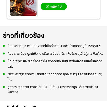
ติดตาม
ข่าวที่เกี่ยวข้อง
ท็อป ดารณีนุช หายโควิดออกไปใช้ชีวิตปกติ ติช่า ยังกักตัวอยู่ใน hospitel
ท็อป ดารณีนุช บูสต์เข็ม 4 หลังหายป่วยโควิด เพื่อรักษาภูมิไว้สู้สายพันธุ์ใหม่
ป๋อ ณัฐวุฒิ ขอบคุณโควิดทำให้มีเวลาอยู่กับเมีย เข้าใจสัจธรรมแต่ไม่เอาอีก
แล้ว
เสี่ยง ดีเจนุ้ย เจอด่านเรียกเป่าแอลกอฮอล์ ทุกคนเป่ารูนี้ ความปลอดภัยอยู่
ไหน
ลูกหลานคุณยายมารศรี วัย 101 ปี อัปเดตอาการล่าสุด หลังป่วยเข้าโรง
พยาบาล