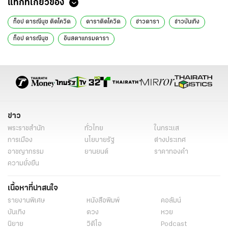
แท็กที่เกี่ยวข้อง
ท็อป ดารณีนุช ติดโควิด
ดาราติดโควิด
ข่าวดารา
ข่าวบันเทิง
ท็อป ดารณีนุช
อินสตาแกรมดารา
ข่าว
พระราชสำนัก
ทั่วไทย
ในกระแส
การเมือง
นโยบายรัฐ
ต่างประเทศ
อาชญากรรม
ยานยนต์
ราคาทองคำ
ความยั่งยืน
เนื้อหาที่น่าสนใจ
รายงานพิเศษ
หนังสือพิมพ์
คอลัมน์
บันเทิง
ดวง
หวย
นิยาย
วิดีโอ
Podcast