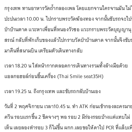
กรุงเทพ ทานอาหารวัดถ้ำกลองเพล โดยแยกจานใครจานมัน ไม่ไ
ปะปนเวลา 10.00 น. ไปกราบพระวัดฆ้องทอง จากนั้นขับรถจะไป
ป่าบ้านตาด แวะหาเพื่อนที่หนองวัวซอ แวะกราบพระวัดบุญญานุ
สรณ์ กลับที่พักเก็บของแล้วไปกราบวัดป่าบ้านตาด จากนั้นจึงขับ
มาคืนที่สนามบิน เตรียมตัวเดินทางกลับ
เวลา 18.20 น ใส่หน้ากากตลอดการเดินทางรวมทั้งล้างมือด้วย
แอลกอฮอล์ก่อนขึ้นเครื่อง (Thai Smile seat35H)
เวลา 19.25 น. ถึงกรุงเทพ และขับรถกลับบ้านเอง
วันที่ 2 พฤศจิกายน เวลา10.45 น. ทำ ATK ก่อนเข้ากองละครมา
ควีน รอบแรกขึ้น 2 ขีดจางๆ พอ รอบ 2 มีร่องรอยบ้างแต่แทบไม่
เห็น เลยลองทำรอบ 3 ก็ไม่ขึ้น ผกก.เลยขอให้ดาไป PCR ที่แล็บเพื