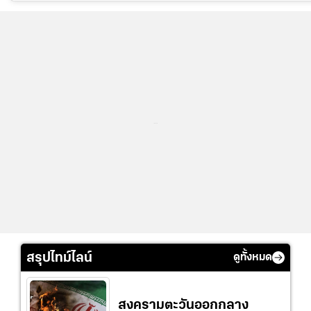
...
สรุปไทม์ไลน์
ดูทั้งหมด
สงครามตะวันออกกลาง