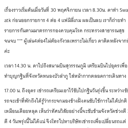
เรื่องราวเริ่มต้นเมื่อวันที่ 30 พฤศจิกายน เวลา 8.30น. ดาทำ Sw
atk ก่อนออกรายการ 4 ต่อ 4 แฟมิลี่เกม ผลเป็นลบ เราก็ถ่ายทำ
รายการกันตามมาตรการกองควบคุมโรค กระทรวงสาธารณสุข
จนจบ *** ผู้เล่น4ต่อ4ไม่ต้องกังวลเพราะไม่เกี่ยว ดาติดหลังจากน
ค่ะ
เวลา 14.30 น. ดาไปถึงสนามบินสุวรรณภูมิ เตรียมบินไปอุดรเพื่อ
ทำบุญกฐินที่จังหวัดหนองบัวลำภู ใส่หน้ากากตลอดการเดินทาง
17.00 น. ถึงอุดร เช่ารถเตรียมเอาไว้ขับไปกฐินวันรุ่งขึ้น ระหว่างขั
รถจะเข้าที่พักถึงได้รู้ว่ากระจกมองข้างฝั่งคนขับใช้การไม่ได้ปกติ
เหมือนเดือยหลุด เห็นว่าทัศนวิสัยอย่างนี้จะขับข้ามจังหวัดช่วงตี 
ตี 4 วันพรุ่งนี้ไม่ได้แน่ จึงโทรไปหาบริษัทเช่ารถเพื่อเปลี่ยนรถแต่