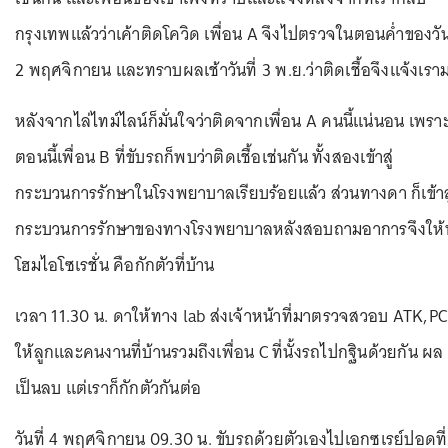
กรุงเทพแล้วว่าเค้าติดโควิด เพื่อน A จึงไปตรวจในตอนค่ำของวันท
2 พฤศจิกายน และทราบผลเช้าวันที่ 3 พ.ย.ว่าติดเชื้อจึงแจ้งเรา
หลังจากไล่ไทม์ไลน์ก็มั่นใจว่าติดจากเพื่อน A คนนี้แน่นอน เพรา
ตอนนี้เพื่อน B ที่ขับรถก็พบว่าติดเชื้อเช่นกัน ทั้งสองเข้าสู่
กระบวนการรักษาในโรงพยาบาลเรียบร้อยแล้ว ส่วนทางดา ก็เข้าสู
กระบวนการรักษาของทางโรงพยาบาลหลังสอบถามอาการจึงให้
โฮมไอโซเรชั่น คือกักตัวที่บ้าน
เวลา 11.30 น. ดาให้ทาง lab ส่งเจ้าหน้าที่มาตรวจสวอบ ATK,P
ให้ลูกและคนงานที่บ้านรวมถึงเพื่อน C ที่นั้งรถไปกฐินด้วยกัน ผล
เป็นลบ แต่เราก็กักตัวกันต่อ
วันที่ 4 พฤศจิกายน 09.30 น. ขับรถด้วยตัวเองไปเอกซเรย์ปอดที่