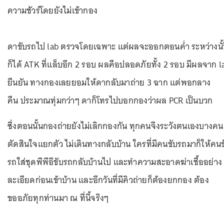
ความชัวร์โดยยังไม่เข้ากอง
ดาขับรถไป lab ตรวจโดยเฉพาะ แต่ผลจะออกตอนค่ำ ระหว่างนั้
ก็ได้ ATK ที่แล็บอีก 2 รอบ ผลคือปลอดภัยทั้ง 2 รอบ มีผลจาก l
ยืนยัน ทางกองเลยยอมให้ดากลับมาถ่าย 3 ฉาก แต่พอกลาง
คืน ประมาณทุ่มกว่าๆ ดาก็โทรไปบอกกองว่าผล PCR เป็นบวก
ซึ่งตอนนั้นกองถ่ายยังไม่เลิกกองกัน ทุกคนจึงระวังตนเองบางคน
ตัดสินใจแยกตัว ไม่เดินทางกลับบ้าน ใครที่มีคนขับรถมาก็ให้คนข
รถใส่ชุดพีพีอีขับรถกลับบ้านไป และทำความสะอาดฆ่าเชื้ออย่าง
ละเอียดก่อนเข้าบ้าน และอีกวันที่มีคิวถ่ายก็ต้องยกกอง ต้อง
ขออภัยทุกท่านมา ณ ที่นี้จริงๆ