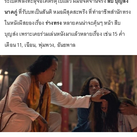
ระเบิดพลังทะลุจอโคตรดุไปแล้ว ฝีมือจัดจ้านจริง
สืบ บุญส่ง
นาคภู่
ที่รับบทเป็นสันติ หมอผีสุดสะพรึง ที่ทำอาชีพสำนักทรง
ในหนังผีสยองเรื่อง
ร่างทรง
หลายคนน่าจะคุ้นๆ หน้า สืบ
บุญส่ง เพราะเคยร่วมเล่นหนังมาแล้วหลายเรื่อง เช่น 15 ค่ำ
เดือน 11, เฉือน, พุ่มพวง, อันธพาล