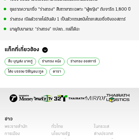
ขุดรากความเชื่อ "ร่างทรง" สืบทายาทเฉพาะ "ผู้หญิง" กับจารึก 1,800 ปี
ร่างทรง เปิดตัวรายได้อันดับ 1 เป็นตัวแทนหนังไทยเสนอชื่อชิงออสการ์
มาดูกับมาดาม: “ร่างทรง” แปลก...แต่ก็ดีนะ
แท็กที่เกี่ยวข้อง
สืบ บุญส่ง นาคภู่
ร่างทรง หนัง
ร่างทรง ออสการ์
โต้ง บรรจง ปิสัญธนะกูล
ดารา
ข่าว
พระราชสำนัก
ทั่วไทย
ในกระแส
การเมือง
นโยบายรัฐ
ต่างประเทศ