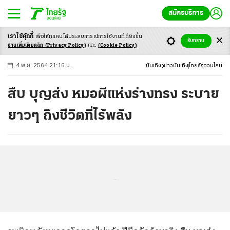
สมัครบริการ
เราใช้คุ้กกี้
เพื่อให้ทุกคนได้ประสบ
การณ์การใช้งานที่ดียิ่งขึ้น
+
ก
ก
-ก
รับทราบ
อ่านเพิ่มเติมคลิก
(Privacy Policy)
และ
(Cookie Policy)
4 พ.ย. 2564 21:16 น.
บันเทิง
ข่าวบันเทิง
ไทยรัฐออนไลน์
สืบ บุญส่ง หมอผีแห่งร่างทรง ระบาย
ยาวๆ ถึงชีวิตที่ไร้พลัง
...