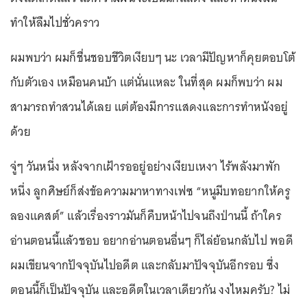
ทำให้ลืมไปชั่วคราว
ผมพบว่า ผมก็ชื่นชอบชีวิตเงียบๆ นะ เวลามีปัญหาก็คุยตอบโต้
กับตัวเอง เหมือนคนบ้า แต่นั่นแหละ ในที่สุด ผมก็พบว่า ผม
สามารถทำสวนได้เลย แต่ต้องมีการแสดงและการทำหนังอยู่
ด้วย
จู่ๆ วันหนึ่ง หลังจากเฝ้ารออยู่อย่างเงียบเหงา ไร้พลังมาพัก
หนึ่ง ลูกศิษย์ก็ส่งข้อความมาหาทางเฟซ “หนูมีบทอยากให้ครู
ลองแคสต์” แล้วเรื่องราวมันก็คืบหน้าไปจนถึงป่านนี้ ถ้าใคร
อ่านตอนนี้แล้วชอบ อยากอ่านตอนอื่นๆ ก็ไล่ย้อนกลับไป พอดี
ผมเขียนจากปัจจุบันไปอดีต และกลับมาปัจจุบันอีกรอบ ซึ่ง
ตอนนี้ก็เป็นปัจจุบัน และอดีตในเวลาเดียวกัน งงไหมครับ? ไม่