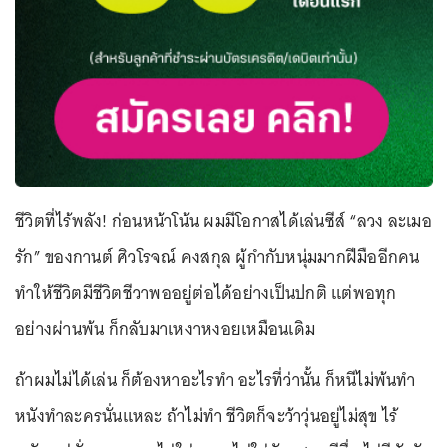
ชีวิตที่ไร้พลัง! ก่อนหน้าโน้น ผมมีโอกาสได้เล่นซีส์ “ลวง ละเมอ
รัก” ของกานต์ ศิวโรจณ์ คงสกุล ผู้กำกับหนุ่มมากฝีมืออีกคน
ทำให้ชีวิตมีชีวิตชีวาพออยู่ต่อได้อย่างเป็นปกติ แต่พอทุก
อย่างผ่านพ้น ก็กลับมาเหงาหงอยเหมือนเดิม
ถ้าผมไม่ได้เล่น ก็ต้องหาอะไรทำ อะไรที่ว่านั้น ก็หนีไม่พ้นทำ
หนังทำละครนั่นแหละ ถ้าไม่ทำ ชีวิตก็จะว้าวุ่นอยู่ไม่สุข ไร้