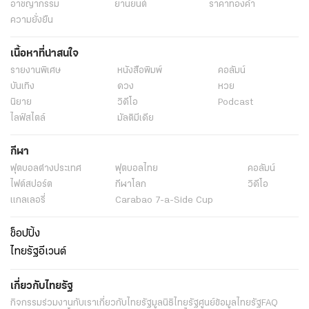
อาชญากรรม
ยานยนต์
ราคาทองคำ
ความยั่งยืน
เนื้อหาที่น่าสนใจ
รายงานพิเศษ
หนังสือพิมพ์
คอลัมน์
บันเทิง
ดวง
หวย
นิยาย
วิดีโอ
Podcast
ไลฟ์สไตล์
มัลติมีเดีย
กีฬา
ฟุตบอลต่่างประเทศ
ฟุตบอลไทย
คอลัมน์
ไฟต์สปอร์ต
กีฬาโลก
วิดีโอ
แกลเลอรี่
Carabao 7-a-Side Cup
ช็อปปิ้ง
ไทยรัฐอีเวนต์
เกี่ยวกับไทยรัฐ
กิจกรรม
ร่วมงานกับเรา
เกี่ยวกับไทยรัฐ
มูลนิธิไทยรัฐ
ศูนย์ข้อมูลไทยรัฐ
FAQ