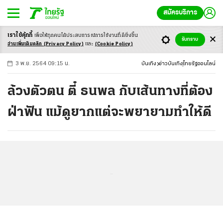
สมัครบริการ
เราใช้คุ้กกี้
เพื่อให้ทุกคนได้ประสบ
การณ์การใช้งานที่ดียิ่งขึ้น
+
ก
ก
-ก
รับทราบ
อ่านเพิ่มเติมคลิก
(Privacy Policy)
และ
(Cookie Policy)
3 พ.ย. 2564 09:15 น.
บันเทิง
ข่าวบันเทิง
ไทยรัฐออนไลน์
ล้วงตัวตน ตี๋ ธนพล กับเส้นทางที่ต้อง
ฝ่าฟัน แม้ดูยากแต่จะพยายามทำให้ดี
...