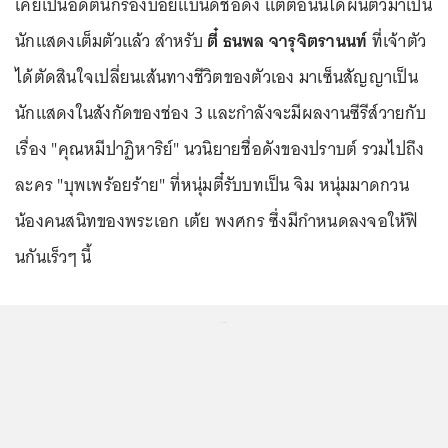
เคยเป็นอดีตนักร้องบอยแบนด์ชื่อดัง แต่ตอนนี้ได้ผันตัวมาเป็น
นักแสดงเต็มตัวแล้ว สำหรับ
ตี๋ ธนพล จารุจิตรานนท์
ที่เจ้าตัว
ได้ตัดสินใจเปลี่ยนเส้นทางชีวิตของตัวเอง มาเซ็นสัญญาเป็น
นักแสดงในสังกัดของช่อง 3 และกำลังจะมีผลงานซีรีส์วายกับ
เรื่อง "คุณหมีปาฏิหาริย์" นวนิยายชื่อดังของปราบต์ รวมไปถึง
ละคร "บุพเพร้อยร้าย" ที่หนุ่มตี๋รับบทเป็น จิม หนุ่มมาดกวน
น้องคนสนิทของพระเอก เต้ย พงศกร ซึ่งมีกำหนดลงจอให้ฟิ
นกันเร็วๆ นี้
...