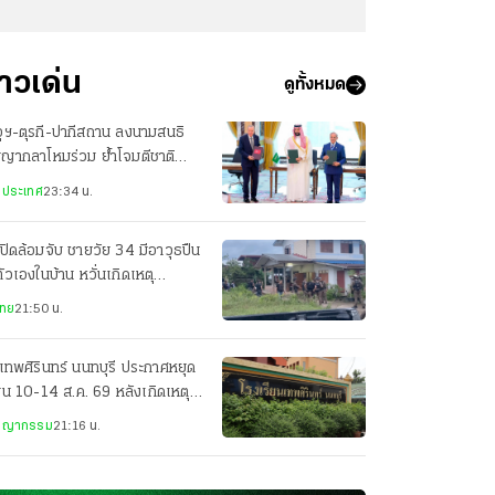
่าวเด่น
ดูทั้งหมด
ุฯ-ตุรกี-ปากีสถาน ลงนามสนธิ
ญญากลาโหมร่วม ย้ำโจมตีชาติ
ยวเท่ากับโจมตีทั้ง 3 ประเทศ
งประเทศ
23:34 น.
ปิดล้อมจับ ชายวัย 34 มีอาวุธปืน
ตัวเองในบ้าน หวั่นเกิดเหตุ
นตราย
ไทย
21:50 น.
เทพศิรินทร์ นนทบุรี ประกาศหยุด
ยน 10-14 ส.ค. 69 หลังเกิดเหตุก
ยิง
ชญากรรม
21:16 น.