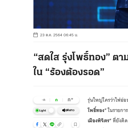
23 ต.ค. 2564 06:45 น.
“สดใส รุ่งโพธิ์ทอง” ตาม
ใน “ร้องต้องรอด”
รุ่นใหญ่ใครว่าไฟอ่
+
ก
ก
-ก
โพธิ์ทอง”
ในรายกา
ฟังข่าว
Light
เมืองพิจิตร”
ที่ยังต