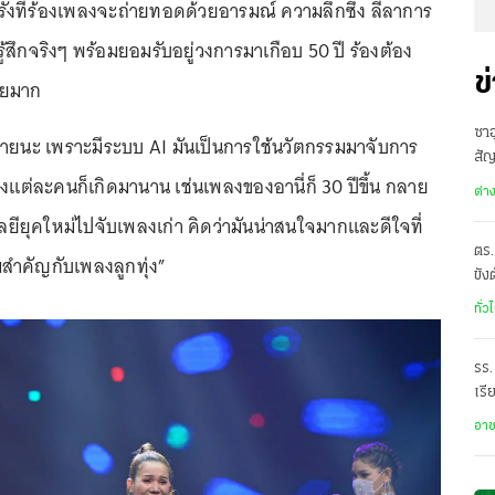
ั้งที่ร้องเพลงจะถ่ายทอดด้วยอารมณ์ ความลึกซึ้ง ลีลาการ
มรู้สึกจริงๆ พร้อมยอมรับอยู่วงการมาเกือบ 50 ปี ร้องต้อง
ข
ทายมาก
ซาอ
ทายนะ เพราะมีระบบ AI มันเป็นการใช้นวัตกรรมมาจับการ
สั
งแต่ละคนก็เกิดมานาน เช่นเพลงของอานี่ก็ 30 ปีขึ้น กลาย
เดี
ต่า
ลยียุคใหม่ไปจับเพลงเก่า คิดว่ามันน่าสนใจมากและดีใจที่
ตร.
สำคัญกับเพลงลูกทุ่ง”
ขัง
อั
ทั่ว
รร.
เรี
ราด
อา