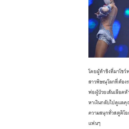
โดยผู้ท้าชิงที่มาโช
สาวพิษณุโลกที่ต้อง
พ่อผู้ป่วยเส้นเลือดห
หาเงินกลับไปดูแลคุ
ความสนุกทั่วสตูดิโอกั
แฟนๆ