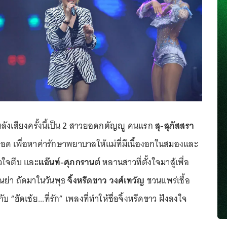
ว์พลังเสียงครั้งนี้เป็น 2 สาวยอดกตัญญู คนแรก
สุ-สุภัสสรา
รอด เพื่อหาค่ารักษาพยาบาลให้แม่ที่มีเนื้องอกในสมองและ
ัวใจตีบ และ
แอ๊นท์-ศุภกรานต์
หลานสาวที่ตั้งใจมาสู้เพื่อ
ณย่า ถัดมาในวันพุธ
จิ้งหรีดขาว วงศ์เทวัญ
ชวนแพร่เชื้อ
บ “ฮัดเช้ย...ที่รัก” เพลงที่ทำให้ชื่อจิ้งหรีดขาว ฝังลงใจ