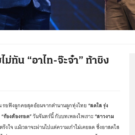
ไม่ทัน “อาไท-จ๊ะจ๋า” ท้าชิง
อน รอฟังลูกคอสุดอ้อนจากตำนานลูกทุ่งไทย
“สดใส รุ่ง
ร
“ร้องต้องรอด”
วันจันทร์นี้ กับบทเพลงไพเราะ
“สาวงาม
ิดตรึงใจ แม้เวลาจะผ่านไปแต่ความเก๋าไม่เคยลด ซึ่งอาสดใส