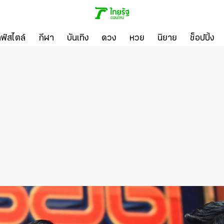
ลฟ์สไตล์
กีฬา
บันเทิง
ดวง
หวย
นิยาย
ช็อปปิ้ง