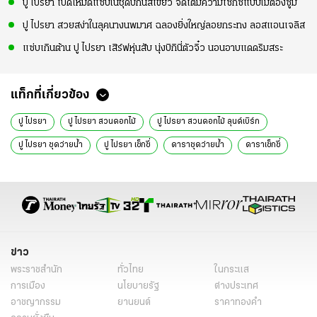
ปู ไปรยา เปิดโหมดแซ่บในชุดบิกินีสีเขียว จัดเต็มความเซ็กซี่แบบไม่ต้องซูม
ปู ไปรยา สวยสง่าในลุคนางนพมาศ ฉลองยิ่งใหญ่ลอยกระทง ลอสแอนเจลิส
แซ่บเกินต้าน ปู ไปรยา เสิร์ฟหุ่นสับ นุ่งบิกินี่ตัวจิ๋ว นอนอาบแดดริมสระ
แท็กที่เกี่ยวข้อง
ปู ไปรยา
ปู ไปรยา สวนดอกไม้
ปู ไปรยา สวนดอกไม้ ลุนด์เบิร์ก
ปู ไปรยา ชุดว่ายน้ำ
ปู ไปรยา เซ็กซี่
ดาราชุดว่ายน้ำ
ดาราเซ็กซี่
ข่าวบันเทิง
อินสตาแกรมดารา
ข่าว
พระราชสำนัก
ทั่วไทย
ในกระแส
การเมือง
นโยบายรัฐ
ต่างประเทศ
อาชญากรรม
ยานยนต์
ราคาทองคำ