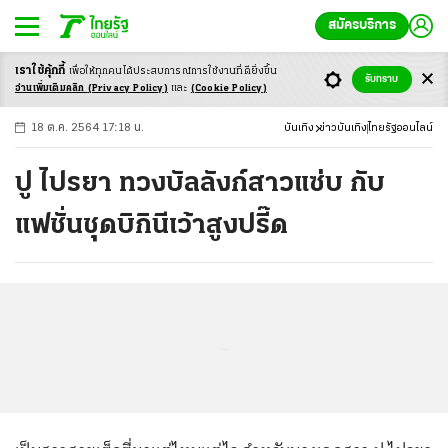
สมัครบริการ
เราใช้คุ้กกี้
เพื่อให้ทุกคนได้ประสบ
การณ์การใช้งานที่ดียิ่งขึ้น
+
ก
ก
-ก
รับทราบ
อ่านเพิ่มเติมคลิก
(Privacy Policy)
และ
(Cookie Policy)
18 ต.ค. 2564 17:18 น.
บันเทิง
ข่าวบันเทิง
ไทยรัฐออนไลน์
ปู ไปรยา ทวงบัลลังก์สาวแซ่บ กับ
แฟชั่นชุดบิกินีเว้าสูงปรี๊ด
...