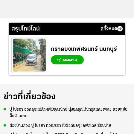
สรุปไทม์ไลน์
ดูทั้งหมด
กราดยิงเทพศิรินทร์ นนทบุรี
ติดตาม
ข่าวที่เกี่ยวข้อง
ปู ไปรยา อวดลุคแม่ค้าผลไม้สุดเซ็กซี่ นุ่งชุดลูกไม้ซีทรูสีแดงเพลิง สวยแซ่บ
จี๊ดจ๊าดมาก
ส่องบ้านสวน ปู ไปรยา ที่อเมริกา ใช้ชีวิตชิลๆ ไลฟ์สไตล์เรียบง่าย