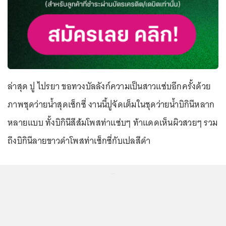
ล่าสุด ปู ไปรยา ขอทวงบัลลังก์ความเป็นสาวแซ่บอีกครั้งด้วย
ภาพชุดว่ายน้ำสุดเซ็กซี่ งานนี้ปูจัดเต็มในชุดว่ายน้ำบิกินีหลาก
หลายแบบ ทั้งบิกินีสีส้มโพสท่าแซ่บๆ ท้าแดดเห็นผิวสวยๆ รวม
ถึงบิกินีลายขาวดำโพสท่าเซ็กซี่กับเปลสีดำ
...