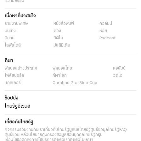
ความยั่งยืน
เนื้อหาที่น่าสนใจ
รายงานพิเศษ
หนังสือพิมพ์
คอลัมน์
บันเทิง
ดวง
หวย
นิยาย
วิดีโอ
Podcast
ไลฟ์สไตล์
มัลติมีเดีย
กีฬา
ฟุตบอลต่่างประเทศ
ฟุตบอลไทย
คอลัมน์
ไฟต์สปอร์ต
กีฬาโลก
วิดีโอ
แกลเลอรี่
Carabao 7-a-Side Cup
ช็อปปิ้ง
ไทยรัฐอีเวนต์
เกี่ยวกับไทยรัฐ
กิจกรรม
ร่วมงานกับเรา
เกี่ยวกับไทยรัฐ
มูลนิธิไทยรัฐ
ศูนย์ข้อมูลไทยรัฐ
FAQ
ศูนย์ช่วยเหลือ
นโยบายคุ้มครองข้อมูลส่วนบุคคลไทยรัฐกรุ๊ป
เงื่อนไขข้อตกลงการใช้บริการ
ติดต่อเรา
ติดต่อโฆษณา