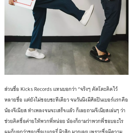
ส่วนชื่อ Kicks Records แทนบอกว่า “จริงๆ คัตโตะคิดไว้
หลายชื่อ แต่ยังไม่ชอบซะทีเดียว จนวันนึงมีศิลปินเบอร์แรกคือ
น้องจีเนียส ทำเพลงจนจะเสร็จแล้ว ก็เลยถามจีเนียสเล่นๆ ว่า
ช่วยคิดชื่อค่ายให้พวกพี่หน่อย น้องก็ถามว่าพวกพี่ชอบอะไร
ผมก็บอกว่าชอบชื่อเบเกอรี่ มิวสิก มากเลย เพราะชื่อมีความ