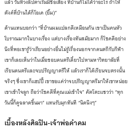
แล้ว วันที่วงลิปตาเริ่มมีชื่อเสียง ที่บ้านก็ไม่ได้ว่าอะไร ถ้าให้
ตังค์ที่บ้านได้ก็โอเค (ยิ้ม)”
ด้านแทนบอกว่า “ที่บ้านผมแปลกดีเหมือนกัน เขาเป็นคนหัว
โบราณมากในบางเรื่อง แต่บางเรื่องทันสมัยมาก ก็โชคดีอย่าง
นึงที่พอเขารู้ว่าเรียนอย่างอื่นไม่รู้เรื่องนอกจากดนตรีกับกีฬา
เขาก็เลยเห็นว่าในเมื่อชอบดนตรีเดี๋ยวไปหามหาวิทยาลัยที่
เรียนดนตรีและจบปริญญาตรีให้ แล้วเราก็ได้เรียนจบตรงนั้น
จริงๆ ซึ่งเขาก็แฮปปี้ เขาขอแค่ว่าจบปริญญาตรีมาให้เขาหน่อย
เขาเข้าใจลูก ถือว่าโชคดีที่คุณแม่เข้าใจ” คัตโตะแซวว่า “ทุก
วันนี้ก็ดูฉลาดขึ้นมา” แทนรับมุกทันที “นิดนึงๆ”
เบื้องหลังศิลปิน-เจ้าพ่อคำคม