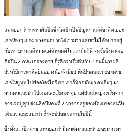
แทนบอกว่าการหาศิลปินซึ่งไม่เชิงเป็นปัญหา แต่ต้องคิดเยอะ
เจอน้องๆ เยอะ บางคนอยากได้เขามากแต่เขาไม่ได้อยากอยู่
กับเรา บางคนดีหมดแต่ทัศนคติไม่ตรงกันก็มี จนวันนึงมาเจอ
ศิลปิน 2 คนแรกของค่าย ก็รู้สึกว่าเริ่มต้นกับ 2 คนนี้น่าจะดี
ส่วนวิธีการหาศิลปินอย่างน้องจีเนียส ศิลปินคนแรกของค่าย
เจอในยูทูบ ไปฟอลโลว์ไอจีเขา เขาก็ทักกลับมา คนอื่นๆ มา
จากคนแนะนำ ไปเจอและเรียกมาคุย แต่ส่วนใหญ่จะเริ่มจาก
การเจอยูทูบ ส่วนศิลปินคนที่ 2 มาจากครูสอนร้องเพลงคนนึง
เห็นแววและแนะนำ ซึ่งจะปล่อยผลงานในปีนี้
ซึ่งตั้งแต่เปิดค่าย แทนบอกว่ามีคนส่งมาแนะนำเยอะมาก มา