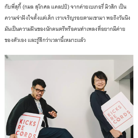
กับพี่สุกี้ (กมล สุโกศล แคลปป์) จากค่ายเบเกอรี่ มิวสิก เป็น
ความจำฝังใจตั้งแต่เด็ก เราเจริญรอยตามเขามา พอถึงวันนึง
มันเป็นความฝันของนักดนตรีหรือคนทำเพลงที่อยากมีค่าย
ของตัวเอง และรู้สึกว่าเวลานี้เหมาะแล้ว