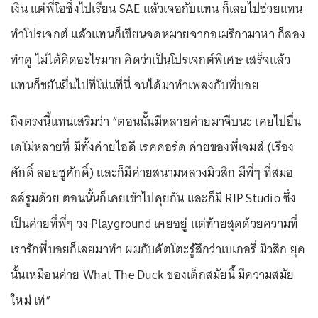
เงิน แต่พี่โอซึ่งไปเรียน SAE แล้วเจอกับแทน ก็เลยไปช่วยแทน
ทำโปรเจกต์ แล้วแทนก็เขียนจดหมายจากอเมริกามาหา ก็ลอง
ทำดู ไม่ได้คิดอะไรมาก คิดว่าเป็นโปรเจกต์พิเศษ เสร็จแล้ว
แทนก็ขยันยื่นไปที่โน่นที่นี่ จนได้มาทำเพลงกับพี่บอย
ถึงตรงนี้แทนเสริมว่า “ตอนนั้นมีหลายค่ายมาจีบนะ เคยไปยื่น
เดโม่หลายที่ มีทั้งค่ายไอดี เรคคอร์ด ค่ายของพี่เจมส์ (เรือง
ศักดิ์ ลอยชูศักดิ์) และก็มีค่ายสนามหลวงมิวสิก มีพี่ๆ ที่สมอ
ลล์รูมด้วย ตอนนั้นก็เคยเข้าไปคุยกัน และก็มี RIP Studio ซึ่ง
เป็นค่ายที่พี่ๆ วง Playground เคยอยู่ แต่ท้ายสุดด้วยความที่
เรารักพี่บอยก็เลยมาทำ ผมกับคัตโตะรู้สึกว่าเบเกอรี่ มิวสิก ยุค
นั้นเหมือนค่าย What The Duck ของเด็กสมัยนี้ มีความสมัย
ใหม่ เท่”