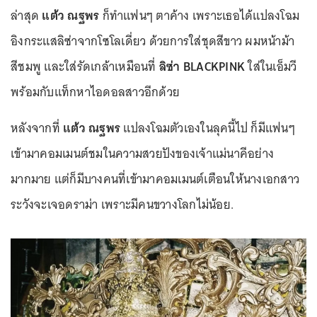
ล่าสุด
แต้ว ณฐพร
ก็ทำแฟนๆ ตาค้าง เพราะเธอได้แปลงโฉม
อิงกระแสลิซ่าจากโซโลเดี่ยว ด้วยการใส่ชุดสีขาว ผมหน้าม้า
สีชมพู และใส่รัดเกล้าเหมือนที่
ลิซ่า BLACKPINK
ใส่ในเอ็มวี
พร้อมกับแท็กหาไอดอลสาวอีกด้วย
หลังจากที่
แต้ว ณฐพร
แปลงโฉมตัวเองในลุคนี้ไป ก็มีแฟนๆ
เข้ามาคอมเมนต์ชมในความสวยปังของเจ้าแม่นาคีอย่าง
มากมาย แต่ก็มีบางคนที่เข้ามาคอมเมนต์เตือนให้นางเอกสาว
ระวังจะเจอดราม่า เพราะมีคนขวางโลกไม่น้อย.