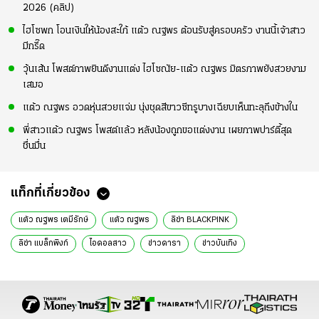
2026 (คลิป)
ไฮโซพก โอนเงินให้น้องสะใภ้ แต้ว ณฐพร ต้อนรับสู่ครอบครัว งานนี้เจ้าสาว
มีกรี๊ด
วุ้นเส้น โพสต์ภาพยินดีงานแต่ง ไฮโซณัย-แต้ว ณฐพร มิตรภาพยังสวยงาม
เสมอ
แต้ว ณฐพร อวดหุ่นสวยแจ่ม นุ่งชุดสีขาวซีทรูบางเฉียบเห็นทะลุถึงข้างใน
พี่สาวแต้ว ณฐพร โพสต์แล้ว หลังน้องถูกขอแต่งงาน เผยภาพปาร์ตี้สุด
ชื่นมื่น
แท็กที่เกี่ยวข้อง
แต้ว ณฐพร เตมีรักษ์
แต้ว ณฐพร
ลิซ่า BLACKPINK
ลิซ่า แบล็กพิงก์
ไอดอลสาว
ข่าวดารา
ข่าวบันเทิง
อินสตาแกรมดารา