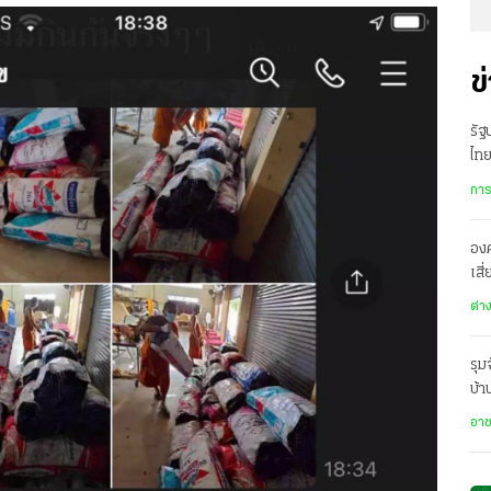
ข
รั
ไทย
เมื
การ
องค
เสี
ทะ
ต่า
รุม
บ้
สะ
อา