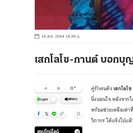
16 ส.ค. 2564 18:39 น.
เสกโลโซ-กานต์ บอกบุญ
คู่รักคนดัง
เสกโลโซ 
+
ก
ก
-ก
นิ่งนอนใจ หลังจากได
ฟังข่าว
Light
พร้อมช่วยเหลือเท่า
วิภากร ได้แจ้งไปแล
สรุปไทม์ไลน์