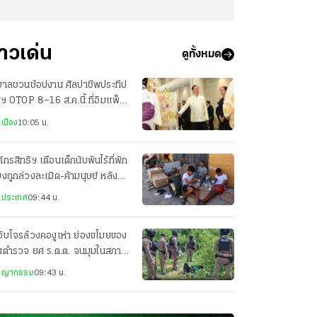
่าวเด่น
ดูทั้งหมด
ฐบาลชวนช้อปงาน ศิลปาชีพประทีป
ฯ OTOP 8–16 ส.ค.นี้ ที่อิมแพ็ค
องทองธานี
เมือง
10:05 น.
์กรสิทธิฯ เตือนเด็กนับพันไร้ที่พัก
่ยงถูกล่วงละเมิด-ค้ามนุษย์ หลัง
ลักข้ามพรมแดนสเปน
งประเทศ
09:44 น.
จับโจรล้วงคองูเห่า ย่องขโมยของ
านตำรวจ ยศ ร.ต.ต. จนมุมในสภาพ
บักสะบอม
ชญากรรม
09:43 น.