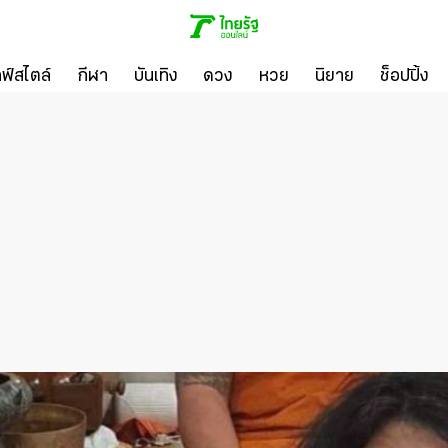
ลฟ์สไตล์
กีฬา
บันเทิง
ดวง
หวย
นิยาย
ช็อปปิ้ง