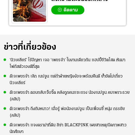
ติดตาม
ข่าวที่เกี่ยวข้อง
‘นิวเคลียร์’ ไร้ปัญหา เจอ ‘เพชรจ้า’ ในงานเดียวกัน แฮปปี้ชีวิตโสด หันมา
โฟกัสตัวเองดีที่สุด
ดีเจเพชรจ้า เลิก เนปจูน แต่ถ้าฝ่ายหญิงง้อจะพร้อมคืนดี ย้ำชัดไม่เกี่ยว
นิวเคลียร์
ดีเจเพชรจ้า ตอบกลับเจ็บจี๊ด หลังถูกคนแซะแรง น้องเนปจูน คบเพราะรวย
(คลิป)
ดีเจเพชรจ้า ถึงกับหนาว! เมื่อรู้ พ่อน้องเนปจูน เป็นเพื่อนซี้ หนุ่ม กรรชัย
(คลิป)
ดีเจเพชรจ้า แจงดราม่าที่ดิน ลิซ่า BLACKPINK เผยสาเหตุเปิดภาพสาว
นักศึกษา