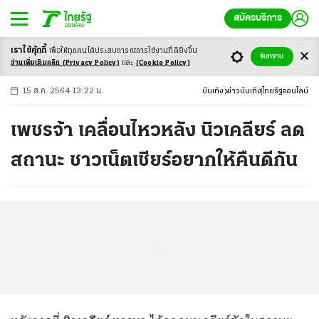
สมัครบริการ
เราใช้คุ้กกี้
เพื่อให้ทุกคนได้ประสบ
การณ์การใช้งานที่ดียิ่งขึ้น
+
ก
ก
-ก
รับทราบ
อ่านเพิ่มเติมคลิก
(Privacy Policy)
และ
(Cookie Policy)
15 ส.ค. 2564 13:22 น.
บันเทิง
ข่าวบันเทิง
ไทยรัฐออนไลน์
เพชรจ้า เคลื่อนไหวหลัง นิวเคลียร์ ลด
สถานะ ชาวเน็ตเชียร์อยากให้คืนดีกัน
...