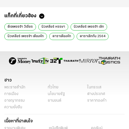
แท็กที่เกี่ยวข้อง
ดีเจเพชรจ้า วิเชียร
นิวเคลียร์ หรรษา
นิวเคลียร์ เพชรจ้า เลิก
นิวเคลียร์ เพชรจ้า เตียงหัก
ดาราเตียงหัก
ดาราเลิกกัน 2564
ดาราเลิก
ข่าวบันเทิง
ข่าวดารา
อินสตาแกรมดารา
ข่าว
พระราชสำนัก
ทั่วไทย
ในกระแส
การเมือง
นโยบายรัฐ
ต่างประเทศ
อาชญากรรม
ยานยนต์
ราคาทองคำ
ความยั่งยืน
เนื้อหาที่น่าสนใจ
รายงานพิเศษ
หนังสือพิมพ์
คอลัมน์