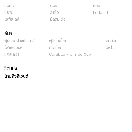
บันเทิง
ดวง
หวย
นิยาย
วิดีโอ
Podcast
ไลฟ์สไตล์
มัลติมีเดีย
กีฬา
ฟุตบอลต่่างประเทศ
ฟุตบอลไทย
คอลัมน์
ไฟต์สปอร์ต
กีฬาโลก
วิดีโอ
แกลเลอรี่
Carabao 7-a-Side Cup
ช็อปปิ้ง
ไทยรัฐอีเวนต์
เกี่ยวกับไทยรัฐ
กิจกรรม
ร่วมงานกับเรา
เกี่ยวกับไทยรัฐ
มูลนิธิไทยรัฐ
ศูนย์ข้อมูลไทยรัฐ
FAQ
ศูนย์ช่วยเหลือ
นโยบายคุ้มครองข้อมูลส่วนบุคคลไทยรัฐกรุ๊ป
เงื่อนไขข้อตกลงการใช้บริการ
ติดต่อเรา
ติดต่อโฆษณา
ติดตามเราได้ที่