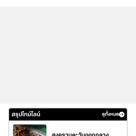
...
สรุปไทม์ไลน์
ดูทั้งหมด
สงครามตะวันออกกลาง