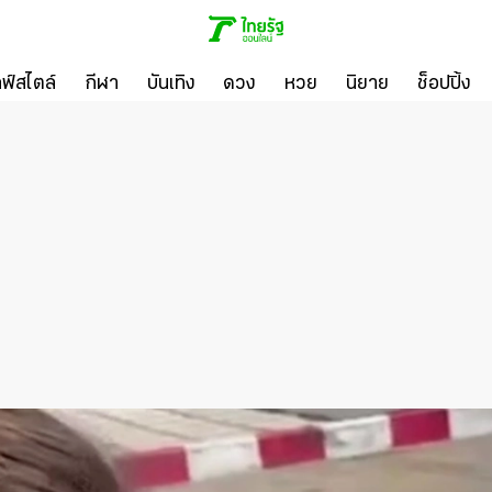
ลฟ์สไตล์
กีฬา
บันเทิง
ดวง
หวย
นิยาย
ช็อปปิ้ง