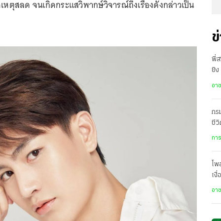
เหตุสลด จนเกิดกระแสวิพากษ์วิจารณ์ถึงเรื่องดังกล่าวเป็น
ข
พี่
ยิง
เสี
อา
กรม
ชีว
เป
การ
โพ
เงื
โปร
อา