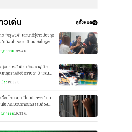
่าวเด่น
ดูทั้งหมด
สาว “ครูพงศ์” เล่านาทีรู้ข่าวน้องถูก
 สะเทือนใจหลาน 3 คน ยังไม่รู้พ่อ
ยชีวิต
ชญากรรม
19:54 น.
คุ้มครองสิทธิฯ เยียวยาผู้เสีย
ิตเหตุกราดยิงอีกรายละ 3 แสน
็นคนละส่วนกับสำนักนายกฯ
เมือง
19:38 น.
ลชี้คนไทยหนุน “โทษประหาร” บน
่อนไข กระบวนการยุติธรรมต้อง
่งใส
ชญากรรม
19:33 น.