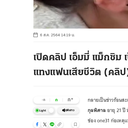
6 ส.ค. 2564 14:19 น.
เปิดคลิป เอ็มมี่ แม็กซิ
แทงแฟนเสียชีวิต (คลิป
กลายเป็นข่าวร้อนสะเ
+
ก
ก
-ก
กุลพิศาล
อายุ 21 ปี
ฟังข่าว
Light
ช่อง one31 ก่อเหต