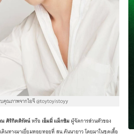
บคุณภาพจากไอจี @toytoyistoyy
ณ ศิริกิตติรัตน์
หรือ
เอ็มมี่ แม็กซิม
ผู้จัดการส่วนตัวของ
ดินทางมาเยี่ยมทอยทอยที่ สน.คันนายาว โดยมาในชุดเสื้อ