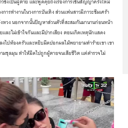
สาวซึ่งเป็นผู้ตาย และพูดคุยถึงเรื่องการเซ็นสัญญาครั้งใหม่
งการทำงานในวงการบันเทิง ส่วนแฟนสาวมีภาวะซึมเศร้า
รหึงหวง นอกจากนั้นปัญหาส่วนตัวที่สะสมกันมานานก่อนหน้า
คุยและไม่เข้าใจกันและมีปากเสียง ตอนเกิดเหตุนักแสดง
ิงลงไปห้องครัวและหยิบมีดปอกผลไม้พยายามทำร้ายเขา เขา
มชุลมุน ทำให้มีดไปถูกผู้ตายจนเสียชีวิต แต่ตำรวจไม่