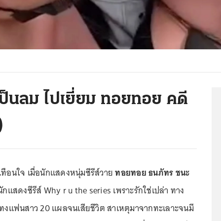
ม เป็นลม ไปเยี่ยม ทอยทอย คดี
)
ทือนใจ เมื่อนักแสดงหนุ่มซีรีส์วาย
ทอยทอย ธนภัทร ชนะ
 นักแสดงซีรีส์ Why r u the series เพราะรักใช่เปล่า ทาง
ุแทงแฟนสาว 20 แผลจนเสียชีวิต สาเหตุมาจากทะเลาะจนมี