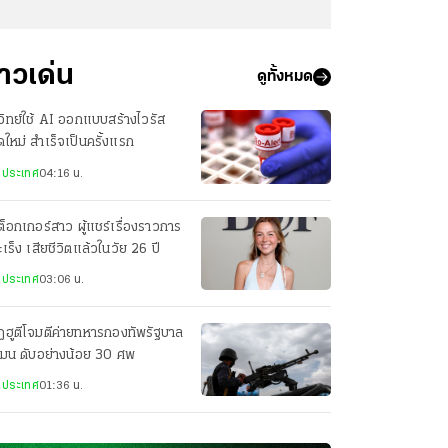
่าวเด่น
ดูทั้งหมด
วิทย์ใช้ AI ออกแบบสร้างไวรัส
ดใหม่ สำเร็จเป็นครั้งแรก
งประเทศ
04:16 น.
กต็อกเกอร์สาว ผู้แชร์เรื่องราวการ
มะเร็ง เสียชีวิตแล้วในวัย 26 ปี
งประเทศ
03:06 น.
ฮูตีโจมตีค่ายทหารกองทัพรัฐบาล
เมน ดับอย่างน้อย 30 ศพ
งประเทศ
01:36 น.