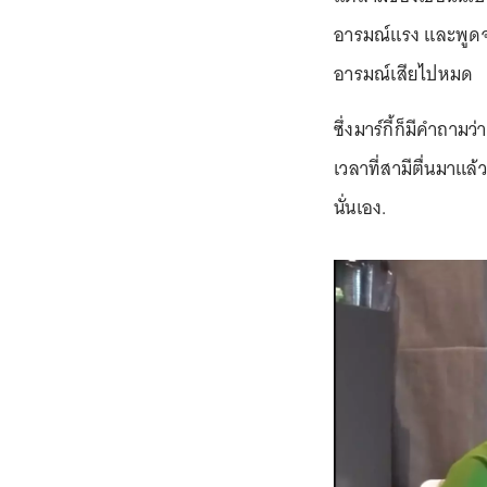
อารมณ์แรง และพูดจาไ
อารมณ์เสียไปหมด
ซึ่งมาร์กี้ก็มีคำถาม
เวลาที่สามีตื่นมาแล้
นั่นเอง.