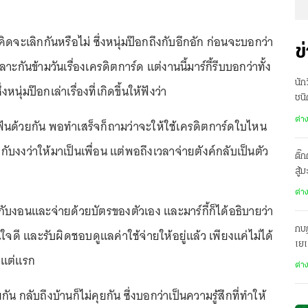
คิดจะเลิกกันหรือไม่ ซึ่งหนุ่มป๊อกถึงกับอึกอัก ก่อนจะบอกว่า
ข
ะกันข้ามวันเรื่องเครดิตการ์ด แต่งานนี้มาร์กี้รีบบอกว่าทั้ง
นัก
่งหนุ่มป๊อกเล่าเรื่องที่เกิดขึ้นให้ฟังว่า
ชนิ
ต่า
ันด้วยกัน พอทำเสร็จก็ถามว่าจะให้ใช้เครดิตการ์ดใบไหน
งกับงงว่าให้มาเป็นเพื่อน แต่พอถึงเวลาจ่ายตังค์กลับเป็นตัว
ติ๊
สู้
ต่า
ึงกับงอนและจ่ายด้วยบัตรของตัวเอง และมาร์กี้ก็ได้อธิบายว่า
กบฏ
ใจดี และรับผิดชอบดูแลค่าใช้จ่ายให้อยู่แล้ว เพียงแค่ไม่ได้
เย
้งแต่แรก
ต่า
กัน กลับถึงบ้านก็ไม่คุยกัน ซึ่งบอกว่าเป็นความรู้สึกที่ทำให้