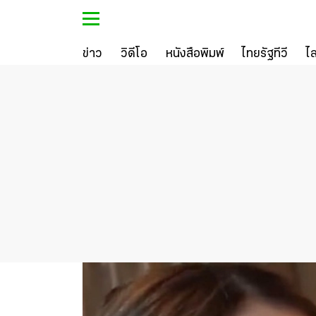
ข่าว
วิดีโอ
หนังสือพิมพ์
ไทยรัฐทีวี
ไ