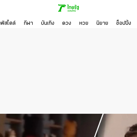
ลฟ์สไตล์
กีฬา
บันเทิง
ดวง
หวย
นิยาย
ช็อปปิ้ง