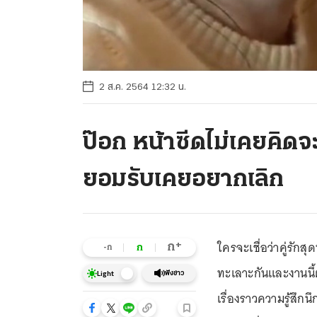
2 ส.ค. 2564 12:32 น.
ป๊อก หน้าซีดไม่เคยคิดจะ
ยอมรับเคยอยากเลิก
ใครจะเชื่อว่าคู่รักส
+
ก
ก
-ก
ทะเลาะกันและงานนี้ฝ
ฟังข่าว
Light
เรื่องราวความรู้สึกนึ