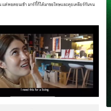
ต่พอตอนเช้า มาร์กี้ก็ได้มาขอโทษและคุยเคลียร์กันจน
...