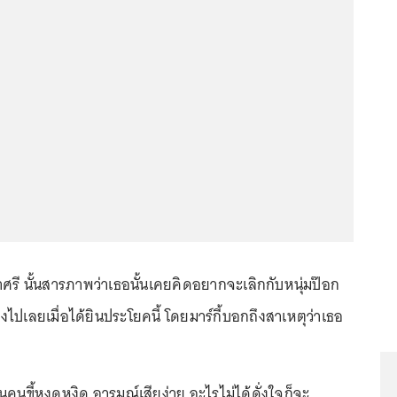
ราศรี นั้นสารภาพว่าเธอนั้นเคยคิดอยากจะเลิกกับหนุ่มป๊อก
ึ้งไปเลยเมื่อได้ยินประโยคนี้ โดยมาร์กี้บอกถึงสาเหตุว่าเธอ
นคนขี้หงุดหงิด อารมณ์เสียง่าย อะไรไม่ได้ดั่งใจก็จะ