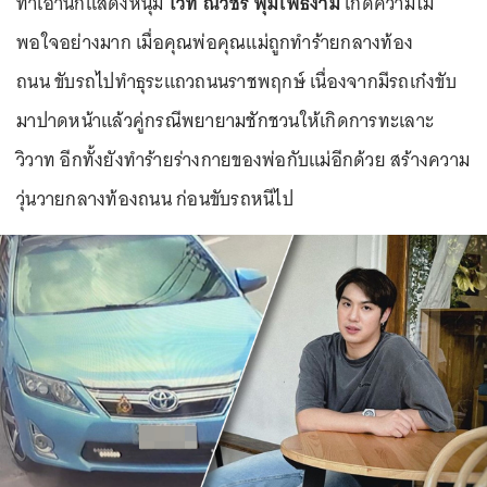
ทำเอานักแสดงหนุ่ม
ไวท์ ณวัชร์ พุ่มโพธิงาม
เกิดความไม่
พอใจอย่างมาก เมื่อคุณพ่อคุณแม่ถูกทำร้ายกลางท้อง
ถนน ขับรถไปทำธุระแถวถนนราชพฤกษ์ เนื่องจากมีรถเก๋งขับ
มาปาดหน้าแล้วคู่กรณีพยายามชักชวนให้เกิดการทะเลาะ
วิวาท อีกทั้งยังทำร้ายร่างกายของพ่อกับแม่อีกด้วย สร้างความ
วุ่นวายกลางท้องถนน ก่อนขับรถหนีไป