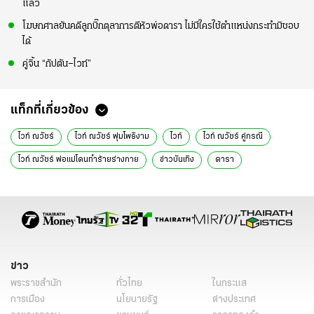
แล้ว
โฆษกศาลยันคดีลูกบิ๊กตุลาการตีหัวพ่อดารา ไม่มีใครใช้ตำแหน่งกระทำมิชอบ
ได้
คู่จิ้น “กัปตัน–ไวท์”
แท็กที่เกี่ยวข้อง
ไวท์ ณวัชร์
ไวท์ ณวัชร์ พุ่มโพธิงาม
ไวท์
ไวท์ ณวัชร์ คู่กรณี
ไวท์ ณวัชร์ พ่อแม่โดนทำร้ายร่างกาย
ข่าวบันเทิง
ดารา
ข่าว
พระราชสำนัก
ทั่วไทย
ในกระแส
การเมือง
นโยบายรัฐ
ต่างประเทศ