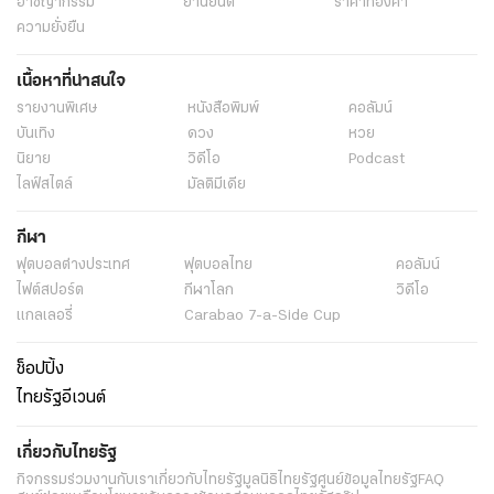
อาชญากรรม
ยานยนต์
ราคาทองคำ
ความยั่งยืน
เนื้อหาที่น่าสนใจ
รายงานพิเศษ
หนังสือพิมพ์
คอลัมน์
บันเทิง
ดวง
หวย
นิยาย
วิดีโอ
Podcast
ไลฟ์สไตล์
มัลติมีเดีย
กีฬา
ฟุตบอลต่่างประเทศ
ฟุตบอลไทย
คอลัมน์
ไฟต์สปอร์ต
กีฬาโลก
วิดีโอ
แกลเลอรี่
Carabao 7-a-Side Cup
ช็อปปิ้ง
ไทยรัฐอีเวนต์
เกี่ยวกับไทยรัฐ
กิจกรรม
ร่วมงานกับเรา
เกี่ยวกับไทยรัฐ
มูลนิธิไทยรัฐ
ศูนย์ข้อมูลไทยรัฐ
FAQ