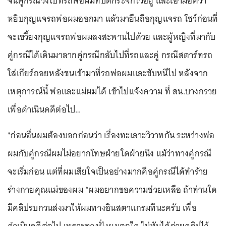
จนคู่กรณีวิ่งไปที่รถพ่อผมที่ปิดกระจกไว้อยู่ และเอามือคว้า
หยิบกุญแจรถพ่อผมออกมา แล้วมายืนถือกุญแจรถ โชว์ก่อนที่
จะเขวี้ยงกุญแจรถพ่อผมลงสะพานไปด้วย และผู้หญิงที่มากับ
คู่กรณีได้เดินมาลากคู่กรณีกลับไปที่รถและคู่ กรณีสตาร์ทรถ
ใส่เกียร์ถอยหลังชนเข้ามาที่รถพ่อผมและขับหนีไป หลังจาก
เหตุการณ์นี้ พ่อและแม่ผมได้ เข้าไปแจ้งความ ที่ สน.บางกรวย
เพื่อดำเนินคดีต่อไป…
*ก่อนอื่นผมต้องบอกก่อนว่า เรื่องทะเลาะวิวาทกัน ระหว่างพ่อ
ผมกับคู่กรณีผมไม่อยากโทษฝ่ายใดฝ่ายนึง แม้ว่าทางคู่กรณี
จะเริ่มก่อน แต่ที่ผมเสียใจเป็นอย่างมากคือคู่กรณีได้ทำร้าย
ร่างกายคุณแม่ของผม *ผมอยากขอความช่วยเหลือ ถ้าท่านใด
มีคลิปรบกวนส่งมาให้ผมทางอินสตาแกรมทีนะครับ เพื่อ
ดำเนินคดีต่อไป เพราะทางฝั่งผมตกใจ ไม่ทันได้ถ่ายคลิปไว้