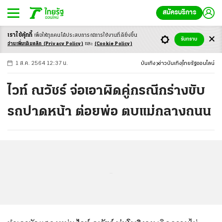
สมัครบริการ
เราใช้คุ้กกี้
เพื่อให้ทุกคนได้ประสบ
การณ์การใช้งานที่ดียิ่งขึ้น
+
ก
ก
-ก
รับทราบ
อ่านเพิ่มเติมคลิก
(Privacy Policy)
และ
(Cookie Policy)
1 ส.ค. 2564 12:37 น.
บันเทิง
ข่าวบันเทิง
ไทยรัฐออนไลน์
ไวท์ ณวัชร์ จ่อเอาผิดคู่กรณีกร่างขับ
รถปาดหน้า ต่อยพ่อ ตบแม่กลางถนน
...