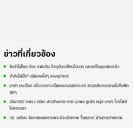
ข่าวที่เกี่ยวข้อง
ยังจำได้ไหม อ๋อง แฟนฉัน ปัจจุบันเปลี่ยนไปมาก กลายเป็นคุณพ่อแล้ว
จำกันได้มั้ย? อดีตเคยใสๆ ของซุป'ตาร์
มาช่า ชนะน็อก เมื่อเจอชาวเน็ตคอมเมนต์แซะแก่ สวนกลับแบบคาดไม่ถึงพีก
สุดๆ
เปิดวาร์ป แพรว รมิดา สาวข้างกาย กาย นวพล ลูกรัก หนุ่ย-มาช่า โปรไฟล์
ไม่ธรรมดา
วธ. เตรียม จัดแสดงผลงานพระอัจฉริยภาพ 'ในหลวง' ด้านการถ่ายภาพ