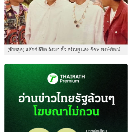
(ซ้ายสุด) แด๊กซ์ ลิขิต ถัดมา ตั้ว ศรัณยู และ อ๊อฟ พงษ์พัฒน์