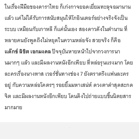
ในเรื่องฝีมือของดาราไทย ก็เก่งกาจยอดเยี่ยมทะลุจอมานาน
แล้ว แค่ไม่ได้รับการสนับสนุนให้โกอินเตอร์อย่างจริงจังเป็น
ระบบ เหมือนกับเกาหลี ก็แค่นั้นเอง สองดาวดังในตำนาน ที่
หลายคนยังพูดถึงไม่หยุดในความหล่อจัง สวยจริง ก็คือ
แด๊กซ์ ลิขิต เอกมงคล
ปัจจุบันหายหน้าไปจากวงการนา
นมากๆ แล้ว และมีผลงานหนังอีกเพียบ ที่หล่อรุนแรงมาก โดย
ละครเรื่องนางทาส เวอร์ชั่นทางช่อง 7 ยังตราตรึงแฟนละคร
อยู่ กับความหล่อโคตรๆ รอยยิ้มมหาเสน่ห์ ดวงตาดำสุดสะกด
จิต และมีผลงานหนังอีกเพียบ โดนดึงไปถ่ายแบบขึ้นนิตยสาร
มากมาย
...