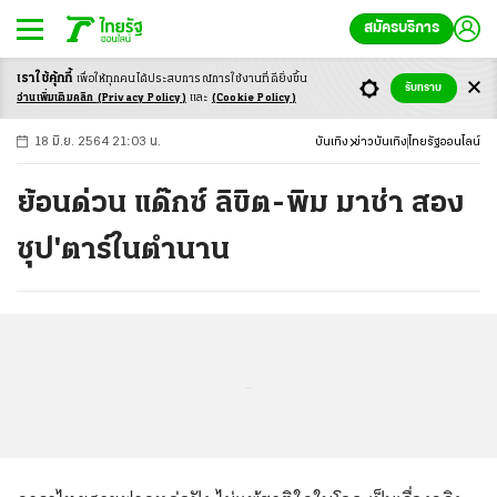
สมัครบริการ
เราใช้คุ้กกี้
เพื่อให้ทุกคนได้ประสบ
การณ์การใช้งานที่ดียิ่งขึ้น
+
ก
ก
-ก
รับทราบ
อ่านเพิ่มเติมคลิก
(Privacy Policy)
และ
(Cookie Policy)
18 มิ.ย. 2564 21:03 น.
บันเทิง
ข่าวบันเทิง
ไทยรัฐออนไลน์
ย้อนด่วน แด๊กซ์ ลิขิต-พิม มาช่า สอง
ซุป'ตาร์ในตำนาน
...