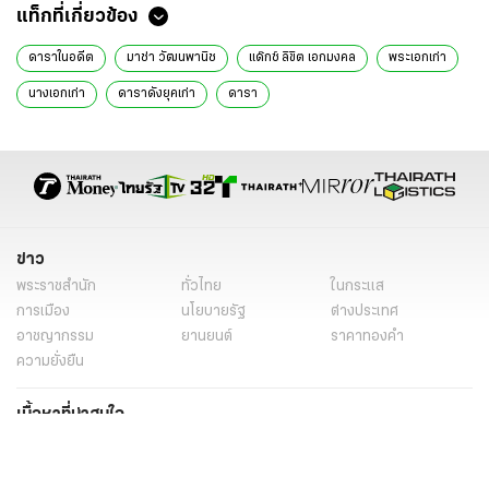
แท็กที่เกี่ยวข้อง
ดาราในอดีต
มาช่า วัฒนพานิช
แด๊กซ์ ลิขิต เอกมงคล
พระเอกเก่า
นางเอกเก่า
ดาราดังยุคเก่า
ดารา
ข่าว
พระราชสำนัก
ทั่วไทย
ในกระแส
การเมือง
นโยบายรัฐ
ต่างประเทศ
อาชญากรรม
ยานยนต์
ราคาทองคำ
ความยั่งยืน
เนื้อหาที่น่าสนใจ
รายงานพิเศษ
หนังสือพิมพ์
คอลัมน์
บันเทิง
ดวง
หวย