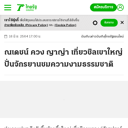
สมัครบริการ
เราใช้คุ้กกี้
เพื่อให้ทุกคนได้ประสบ
การณ์การใช้งานที่ดียิ่งขึ้น
+
ก
ก
-ก
รับทราบ
อ่านเพิ่มเติมคลิก
(Privacy Policy)
และ
(Cookie Policy)
16 มิ.ย. 2564 17:00 น.
บันเทิง
ข่าวบันเทิง
ไทยรัฐออนไลน์
ณเดชน์ ควง ญาญ่า เที่ยวชิลเขาใหญ่
ปั่นจักรยานชมความงามธรรมชาติ
...