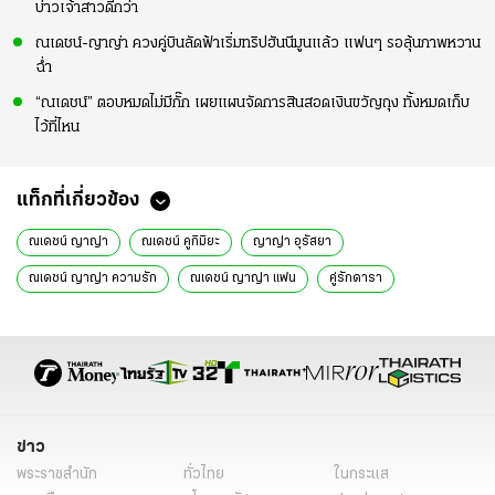
บ่าวเจ้าสาวดีกว่า
ณเดชน์-ญาญ่า ควงคู่บินลัดฟ้าเริ่มทริปฮันนีมูนแล้ว แฟนๆ รอลุ้นภาพหวาน
ฉ่ำ
“ณเดชน์” ตอบหมดไม่มีกั๊ก เผยแผนจัดการสินสอดเงินขวัญถุง ทั้งหมดเก็บ
ไว้ที่ไหน
แท็กที่เกี่ยวข้อง
ณเดชน์ ญาญ่า
ณเดชน์ คูกิมิยะ
ญาญ่า อุรัสยา
ณเดชน์ ญาญ่า ความรัก
ณเดชน์ ญาญ่า แฟน
คู่รักดารา
ข่าวดารา
ข่าวบันเทิง
ดารา
ข่าว
พระราชสำนัก
ทั่วไทย
ในกระแส