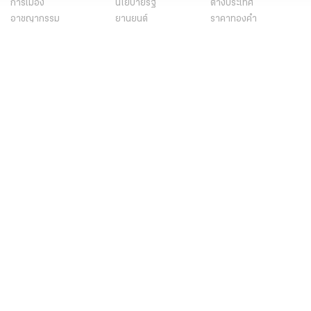
การเมือง
นโยบายรัฐ
ต่างประเทศ
อาชญากรรม
ยานยนต์
ราคาทองคำ
ความยั่งยืน
เนื้อหาที่น่าสนใจ
รายงานพิเศษ
หนังสือพิมพ์
คอลัมน์
บันเทิง
ดวง
หวย
นิยาย
วิดีโอ
Podcast
ไลฟ์สไตล์
มัลติมีเดีย
กีฬา
ฟุตบอลต่่างประเทศ
ฟุตบอลไทย
คอลัมน์
ไฟต์สปอร์ต
กีฬาโลก
วิดีโอ
แกลเลอรี่
Carabao 7-a-Side Cup
ช็อปปิ้ง
ไทยรัฐอีเวนต์
เกี่ยวกับไทยรัฐ