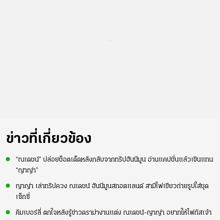
...
ข่าวที่เกี่ยวข้อง
“ณเดชน์” ปล่อยช็อตเด็ดหลังกลับจากทริปฮันนีมูน อ่านแคปชั่นแล้วเขินแทน
“ญาญ่า”
ญาญ่า เล่าทริปควง ณเดชน์ ฮันนีมูนสกอตแลนด์ สามีไฟเขียวถ่ายรูปใส่ชุด
เซ็กซี่
คิมเบอร์ลี่ ตกใจหลังรู้ข่าวดราม่างานแต่ง ณเดชน์-ญาญ่า อยากให้โฟกัสเจ้า