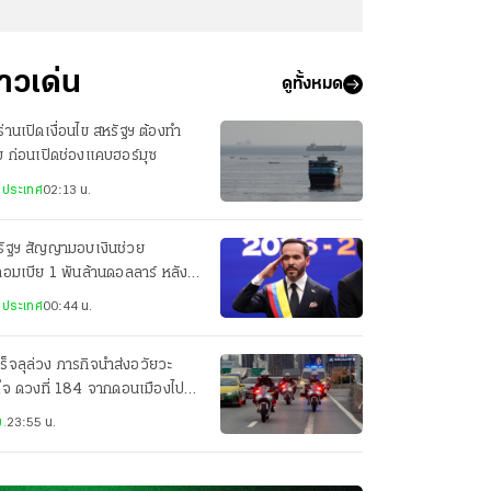
่าวเด่น
ดูทั้งหมด
ร่านเปิดเงื่อนไข สหรัฐฯ ต้องทำ
 ก่อนเปิดช่องแคบฮอร์มุซ
งประเทศ
02:13 น.
รัฐฯ สัญญามอบเงินช่วย
อมเบีย 1 พันล้านดอลลาร์ หลัง
น.สาบานตน
งประเทศ
00:44 น.
ร็จลุล่วง ภารกิจนำส่งอวัยวะ
ใจ ดวงที่ 184 จากดอนเมืองไป
ศิริราช เพียง 22 นาที
.
23:55 น.