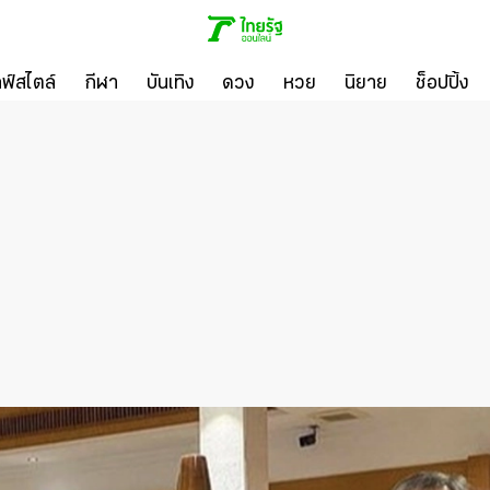
ลฟ์สไตล์
กีฬา
บันเทิง
ดวง
หวย
นิยาย
ช็อปปิ้ง