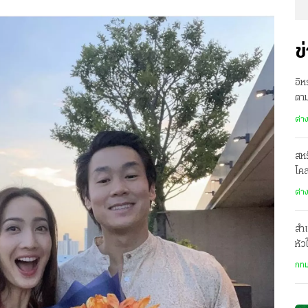
ข
อิห
ตาม
ต่า
สห
โคล
ปธ
ต่า
สำเ
หัว
รพ.
กทม