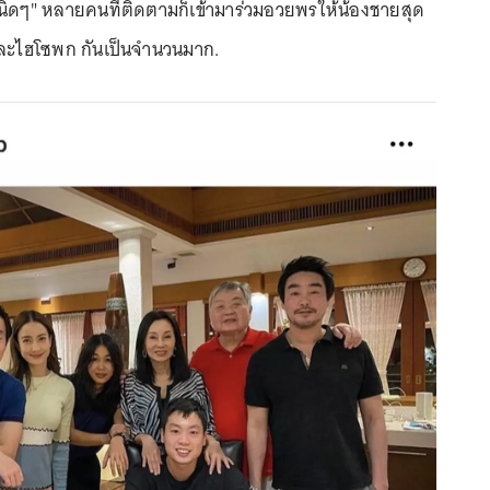
ดๆ" หลายคนที่ติดตามก็เข้ามาร่วมอวยพรให้น้องชายสุด
ละไฮโซพก กันเป็นจำนวนมาก.