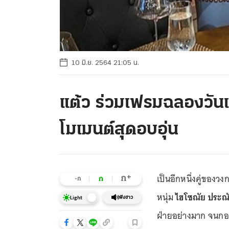
10 มิ.ย. 2564 21:05 น.
แต้ว ร่วมเฟรมฉลองวันเ
โมเมนต์สุดอบอุ่น
เป็นอีกหนึ่งคู่ของวงก
+
ก
ก
-ก
หนุ่ม
ไฮโซณัย ประณ
ฟังข่าว
Light
ฝ่ายอย่างมาก จนกอง