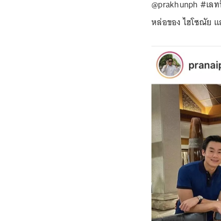
@prakhunph #เลทนิ
หล่อของ ไฮโซณัย แ