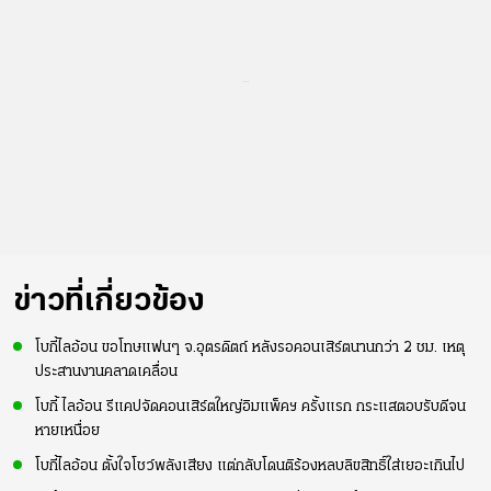
...
ข่าวที่เกี่ยวข้อง
โบกี้ไลอ้อน ขอโทษแฟนๆ จ.อุตรดิตถ์ หลังรอคอนเสิร์ตนานกว่า 2 ชม. เหตุ
ประสานงานคลาดเคลื่อน
โบกี้ ไลอ้อน รีแคปจัดคอนเสิร์ตใหญ่อิมแพ็คฯ ครั้งแรก กระแสตอบรับดีจน
หายเหนื่อย
โบกี้ไลอ้อน ตั้งใจโชว์พลังเสียง แต่กลับโดนติร้องหลบลิขสิทธิ์ใส่เยอะเกินไป