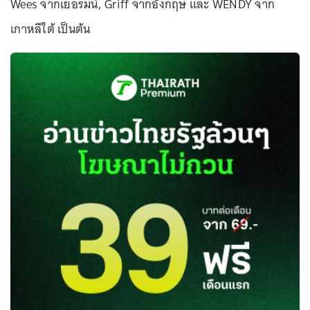
Wees จากเยอรมนี, Griff จากอังกฤษ และ WENDY จาก
เกาหลีใต้ เป็นต้น