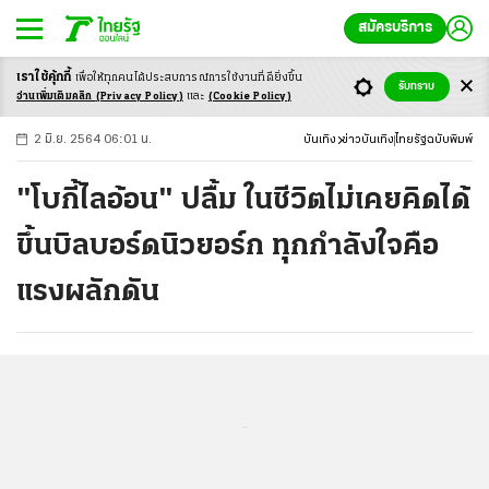
สมัครบริการ
เราใช้คุ้กกี้
เพื่อให้ทุกคนได้ประสบ
การณ์การใช้งานที่ดียิ่งขึ้น
+
ก
ก
-ก
รับทราบ
อ่านเพิ่มเติมคลิก
(Privacy Policy)
และ
(Cookie Policy)
2 มิ.ย. 2564 06:01 น.
บันเทิง
ข่าวบันเทิง
ไทยรัฐฉบับพิมพ์
"โบกี้ไลอ้อน" ปลื้ม ในชีวิตไม่เคยคิดได้
ขึ้นบิลบอร์ดนิวยอร์ก ทุกกำลังใจคือ
แรงผลักดัน
...