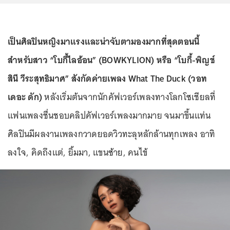
เป็นศิลปินหญิงมาแรงและน่าจับตามองมากที่สุดตอนนี้
สำหรับสาว “โบกี้ไลอ้อน” (BOWKYLION) หรือ “โบกี้-พิญช์
สินี วีระสุทธิมาศ” สังกัดค่ายเพลง What The Duck (วอท
เดอะ ดัก)
หลังเริ่มต้นจากนักคัฟเวอร์เพลงทางโลกโซเชียลที่
แฟนเพลงชื่นชอบคลิปคัฟเวอร์เพลงมากมาย จนมาขึ้นแท่น
ศิลปินมีผลงานเพลงกวาดยอดวิวทะลุหลักล้านทุกเพลง อาทิ
ลงใจ, คิดถึงแต่, ยิ้มมา, แขนซ้าย, คนไข้