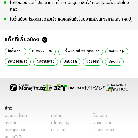
โบกี้ไลอ้อน ขอคำปรึกษาชาวเน็ต บ้านหมุน-คลื่นไส้แบบนี้คืออะไร ทนไม่ไหว
แล้ว
โบกี้ไลอ้อน โรคจิตเวชรุมเร้า เคยคิดสั้นถึงขั้นอยากดีไซน์การตายเอง (คลิป)
แท็กที่เกี่ยวข้อง
โบกี้ไลอ้อน
BOWKYLION
โบกี้ พิชญ์สินี วีระสุทธิมาศ
ศิลปินหญิง
คัฟเวอร์เพลง
ผลงานเพลง
บิลบอร์ด
นิวยอร์ก
Spotify
นักร้อง
ข่าว
พระราชสำนัก
ทั่วไทย
ในกระแส
การเมือง
นโยบายรัฐ
ต่างประเทศ
อาชญากรรม
ยานยนต์
ราคาทองคำ
ความยั่งยืน