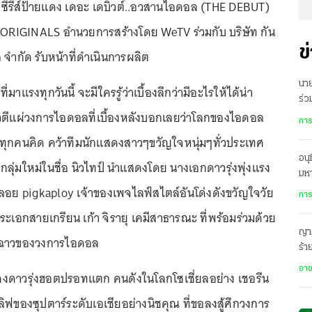
ซีรีส์ป้ายแดง เดอะ เดบิวต์..อวสานไอดอล (THE DEBUT)
ORIGINALS อำนวยการสร้างโดย WeTV ร่วมกับ บริษัท กัน
ข
ส จำกัด รับหน้าที่ดำเนินการผลิต
นาย
แรงทุกวันนี้ จะมีใครรู้ว่าเบื้องลึกว่ามีอะไรให้ได้น่า
ร่ว
ราวตีแผ่วงการไอดอลที่เบื้องหลังบอกเลยว่าโลกของไอดอล
คว
การ
ี่ทุกคนคิด คว้าทีมนักแสดงสาวๆขวัญใจหนุ่มๆทั่วประเทศ
อนุ
ลุ่มใหม่ในชื่อ นิวไทป์ นำแสดงโดย นางเอกดาวรุ่งพุ่งแรง
มห
อย pigkaploy เจ้าของเพจไลฟ์สไตล์อันโด่งดังขวัญใจวัย
การ
ะเอกสายเกรียน เก้า จิรายุ เคมีสาธารณะ ที่พร้อมร่วมด้วย
ญาต
สุดฉาวของวงการไอดอล
ร้า
เผ
อา
ดงดาวรุ่งฮอตปรอทแตก คนดังในโลกโซเชี่ยลอย่าง เชอรีน
ลิฟของซุปตาร์ระดับเอเชียอย่างนิชคุณ ที่ขอลงสู้ศึกวงการ