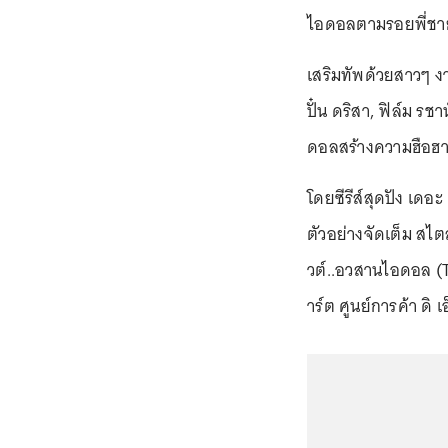
ไอดอลตามรอยพี่ชาย 
เสริมทัพด้วยสาวๆ ง
ปั๋น ดริสา, ฟิล์ม ร
ดอลสร้างความฮือฮาให
โดยซีรีส์สุดปัง เด
ตัวอย่างจัดเต็ม สไ
วต์..อวสานไอดอล (T
าร์ต ศูนย์การค้า ดิ เ