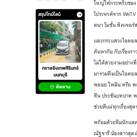
ใหญ่ไฟกระพริบของ 
โปรเจกต์จาก WeTV 
สรุปไทม์ไลน์
ตนา โมชั่น พิคเจอร์
และกระแสวงไอดอลที่มา
ค้นหากัน กับเรื่อง
ไม่ได้สวยงามอย่างท
กราดยิงเทพศิรินทร์
มารวมทีมเป็นไอดอลก
นนทบุรี
พลอย ไพลิน หรือ พล
ติดตาม
ทีน ประชันบทบาท พร
ช่วยตีแผ่ทุกเรื่อง
พร้อมด้วยทีมนักแส
ณัฐจารี น้องสาวสุดเ