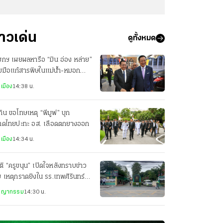
่าวเด่น
ดูทั้งหมด
กฯ เผยผลหารือ “มิน อ่อง หล่าย”
มมือแก้สารพิษในแม่น้ำ-หมอก
ัน-ยาเสพติด
เมือง
14:38 น.
ทิน ขอโทษเหตุ “พีมูฟ” บุก
าดไทยปะทะ อส. เลือดตกยางออก
เมือง
14:34 น.
ิ “ครูขนุน” เปิดใจหลังทราบข่าว
ย เหตุกราดยิงใน รร.เทพศิรินทร์
ยเป็นเสาหลักครอบครัว
ชญากรรม
14:30 น.