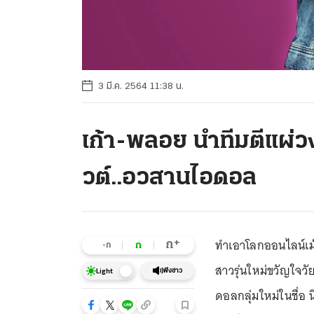
3 มี.ค. 2564 11:38 น.
เก้า-พลอย นำทีมตีแผ่วง
วต์..อวสานไอดอล
ทำเอาโลกออนไลน์เม้
+
ก
ก
-ก
สาวรุ่นใหม่ขวัญใจวัย
ฟังข่าว
Light
ดอลกลุ่มใหม่ในชื่อ น