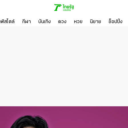
ลฟ์สไตล์
กีฬา
บันเทิง
ดวง
หวย
นิยาย
ช็อปปิ้ง