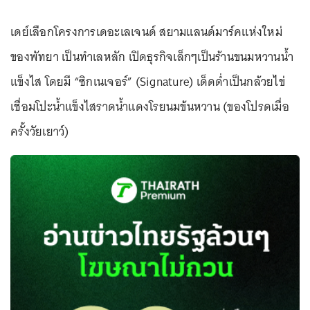
เดย์เลือกโครงการเดอะเลเจนด์ สยามแลนด์มาร์คแห่งใหม่
ของพัทยา เป็นทำเลหลัก เปิดธุรกิจเล็กๆเป็นร้านขนมหวานน้ำ
แข็งไส โดยมี “ซิกเนเจอร์” (Signature) เด็ดด่ำเป็นกล้วยไข่
เชื่อมโปะน้ำแข็งไสราดน้ำแดงโรยนมข้นหวาน (ของโปรดเมื่อ
ครั้งวัยเยาว์)