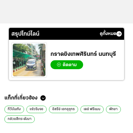
สรุปไทม์ไลน์
ดูทั้งหมด
กราดยิงเทพศิรินทร์ นนทบุรี
ติดตาม
แท็กที่เกี่ยวข้อง
ทีวีบันเทิง
แจ๋วริมจอ
อิสรีย์ เอกอุชุกร
เดย์ ฟรีแมน
พัทยา
กล้วยสีกระดังงา