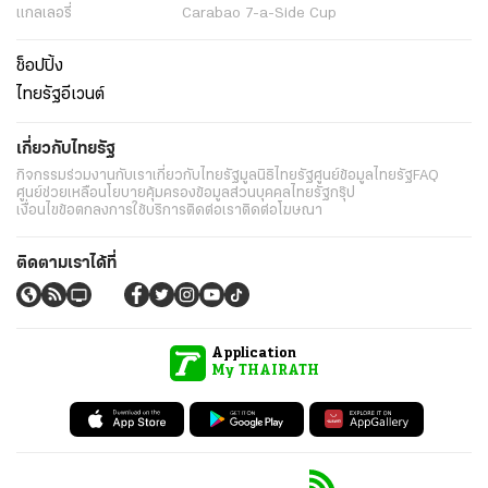
แกลเลอรี่
Carabao 7-a-Side Cup
ช็อปปิ้ง
ไทยรัฐอีเวนต์
เกี่ยวกับไทยรัฐ
กิจกรรม
ร่วมงานกับเรา
เกี่ยวกับไทยรัฐ
มูลนิธิไทยรัฐ
ศูนย์ข้อมูลไทยรัฐ
FAQ
ศูนย์ช่วยเหลือ
นโยบายคุ้มครองข้อมูลส่วนบุคคลไทยรัฐกรุ๊ป
เงื่อนไขข้อตกลงการใช้บริการ
ติดต่อเรา
ติดต่อโฆษณา
ติดตามเราได้ที่
Application
My THAIRATH