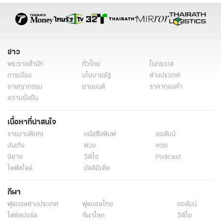
ข่าว
พระราชสำนัก
ทั่วไทย
ในกระแส
การเมือง
นโยบายรัฐ
ต่างประเทศ
อาชญากรรม
ยานยนต์
ราคาทองคำ
ความยั่งยืน
เนื้อหาที่น่าสนใจ
รายงานพิเศษ
หนังสือพิมพ์
คอลัมน์
บันเทิง
ดวง
หวย
นิยาย
วิดีโอ
Podcast
ไลฟ์สไตล์
มัลติมีเดีย
กีฬา
ฟุตบอลต่่างประเทศ
ฟุตบอลไทย
คอลัมน์
ไฟต์สปอร์ต
กีฬาโลก
วิดีโอ