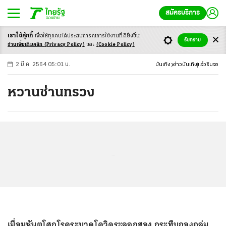
สมัครบริการ
เราใช้คุ้กกี้
เพื่อให้ทุกคนได้ประสบ
การณ์การใช้งานที่ดียิ่งขึ้น
+
ก
ก
-ก
รับทราบ
อ่านเพิ่มเติมคลิก
(Privacy Policy)
และ
(Cookie Policy)
2 มี.ค. 2564 05:01 น.
บันเทิง
ข่าวบันเทิง
แจ๋วริมจอ
หวานซ่านทรวง
...
เมื่อมหันตโศกโรคระบาดโควิดระลอกสอง กระทืบถองถล่ม