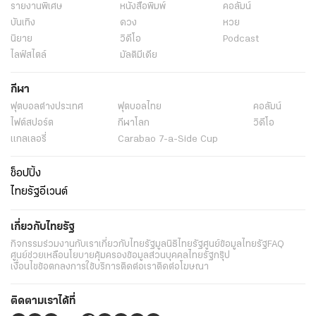
รายงานพิเศษ
หนังสือพิมพ์
คอลัมน์
บันเทิง
ดวง
หวย
นิยาย
วิดีโอ
Podcast
ไลฟ์สไตล์
มัลติมีเดีย
กีฬา
ฟุตบอลต่่างประเทศ
ฟุตบอลไทย
คอลัมน์
ไฟต์สปอร์ต
กีฬาโลก
วิดีโอ
แกลเลอรี่
Carabao 7-a-Side Cup
ช็อปปิ้ง
ไทยรัฐอีเวนต์
เกี่ยวกับไทยรัฐ
กิจกรรม
ร่วมงานกับเรา
เกี่ยวกับไทยรัฐ
มูลนิธิไทยรัฐ
ศูนย์ข้อมูลไทยรัฐ
FAQ
ศูนย์ช่วยเหลือ
นโยบายคุ้มครองข้อมูลส่วนบุคคลไทยรัฐกรุ๊ป
เงื่อนไขข้อตกลงการใช้บริการ
ติดต่อเรา
ติดต่อโฆษณา
ติดตามเราได้ที่