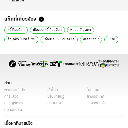
เกียรติยศ"
แท็กที่เกี่ยวข้อง
หนี้เกียรติยศ
เรื่องย่อ หนี้เกียรติยศ
พลอย รัญดภา
รัญดภา มันตะลัมพะ
เดือนแรม หนี้เกียรติยศ
ละครช่อง 7
นิยาย
ละคร
ข่าว
พระราชสำนัก
ทั่วไทย
ในกระแส
การเมือง
นโยบายรัฐ
ต่างประเทศ
อาชญากรรม
ยานยนต์
ราคาทองคำ
ความยั่งยืน
เนื้อหาที่น่าสนใจ