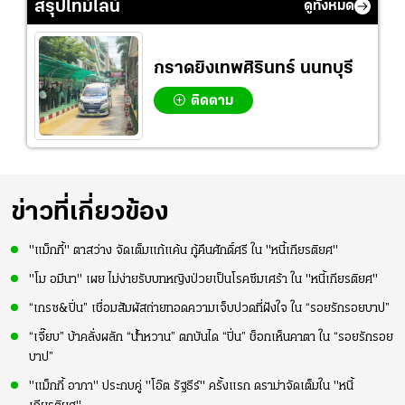
สรุปไทม์ไลน์
ดูทั้งหมด
กราดยิงเทพศิรินทร์ นนทบุรี
ติดตาม
ข่าวที่เกี่ยวข้อง
"แม็กกี้" ตาสว่าง จัดเต็มแก้แค้น กู้คืนศักดิ์ศรี ใน "หนี้เกียรติยศ"
"โม อมีนา" เผย ไม่ง่ายรับบทหญิงป่วยเป็นโรคซึมเศร้า ใน "หนี้เกียรติยศ"
“เกรซ&ปิ่น” เชื่อมสัมผัสถ่ายทอดความเจ็บปวดที่ฝังใจ ใน “รอยรักรอยบาป”
“เจี๊ยบ” บ้าคลั่งผลัก “น้ำหวาน” ตกบันได “ปิ่น” ช็อกเห็นคาตา ใน “รอยรักรอย
บาป”
"แม็กกี้ อาภา" ประกบคู่ "โอ๊ต รัฐธีร์" ครั้งแรก ดราม่าจัดเต็มใน "หนี้