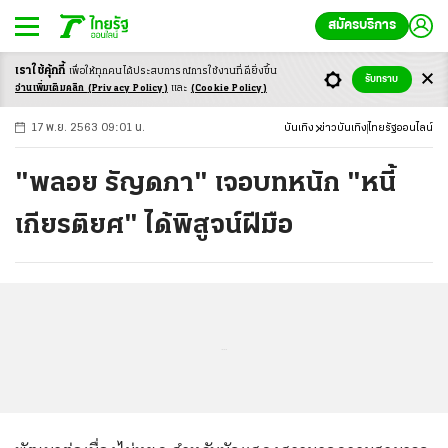
สมัครบริการ
เราใช้คุ้กกี้
เพื่อให้ทุกคนได้ประสบ
การณ์การใช้งานที่ดียิ่งขึ้น
+
ก
ก
-ก
รับทราบ
อ่านเพิ่มเติมคลิก
(Privacy Policy)
และ
(Cookie Policy)
17 พ.ย. 2563 09:01 น.
บันเทิง
ข่าวบันเทิง
ไทยรัฐออนไลน์
"พลอย รัญดภา" เจอบทหนัก "หนี้
เกียรติยศ" ได้พิสูจน์ฝีมือ
...