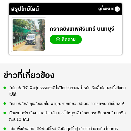
สรุปไทม์ไลน์
ดูทั้งหมด
กราดยิงเทพศิรินทร์ นนทบุรี
ติดตาม
ข่าวที่เกี่ยวข้อง
“เข้ม หัสวีร์” ฟิตหุ่นธรรมชาติ โต้ปักปากกาลดน้ำหนัก รับดื่มน้อยลงทิ้งสังคม
ไม่ได้
“เข้ม หัสวีร์” ลุยสวนผลไม้ พาคุณยายเที่ยว อัปเดตอาการแพนิกดีขึ้นแล้ว!
ฮักสามเศร้า ก้อง–เบลล่า–เข้ม แรงไม่หยุด ดัน “ดอกกระเจียวบาน” ยอดวิว
ทะลุ 10 ล้าน
เข้ม-พิ้งค์พลอย เสิร์ฟเคมีใหม่ จับมือลุกขึ้นสู้ ท้าทายอำนาจมืด ในละคร