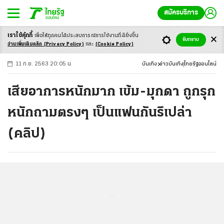
สมัครบริการ
เราใช้คุ้กกี้
เพื่อให้ทุกคนได้ประสบ
การณ์การใช้งานที่ดียิ่งขึ้น
+
ก
ก
-ก
รับทราบ
อ่านเพิ่มเติมคลิก
(Privacy Policy)
และ
(Cookie Policy)
11 ก.ย. 2563 20:05 น.
บันเทิง
ข่าวบันเทิง
ไทยรัฐออนไลน์
เสียอาการหนักมาก เข้ม-มุกดา ถูกรุก
หนักถามตรงๆ เป็นแฟนกันรึเปล่า
(คลิป)
...