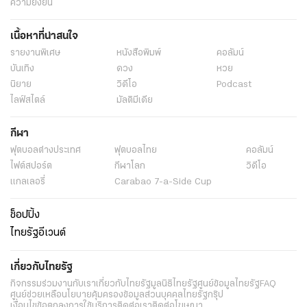
ความยั่งยืน
เนื้อหาที่น่าสนใจ
รายงานพิเศษ
หนังสือพิมพ์
คอลัมน์
บันเทิง
ดวง
หวย
นิยาย
วิดีโอ
Podcast
ไลฟ์สไตล์
มัลติมีเดีย
กีฬา
ฟุตบอลต่่างประเทศ
ฟุตบอลไทย
คอลัมน์
ไฟต์สปอร์ต
กีฬาโลก
วิดีโอ
แกลเลอรี่
Carabao 7-a-Side Cup
ช็อปปิ้ง
ไทยรัฐอีเวนต์
เกี่ยวกับไทยรัฐ
กิจกรรม
ร่วมงานกับเรา
เกี่ยวกับไทยรัฐ
มูลนิธิไทยรัฐ
ศูนย์ข้อมูลไทยรัฐ
FAQ
ศูนย์ช่วยเหลือ
นโยบายคุ้มครองข้อมูลส่วนบุคคลไทยรัฐกรุ๊ป
เงื่อนไขข้อตกลงการใช้บริการ
ติดต่อเรา
ติดต่อโฆษณา