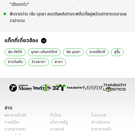
"เมืองแก้ว"
ฟังจากปาก เข้ม-มุกดา ตอบชัดหลังถ่ายแฟชั่นเซ็ตคู่พร้อมท่ายากจนเจอด
ราม่าแรง
แท็กที่เกี่ยวข้อง
เข้ม หัสวีร์
มุกดา นรินทร์รักษ์
เข้ม มุกดา
ละครโซ่เวรี
คู่จิ้น
ข่าวบันเทิง
ข่าวดารา
ดารา
ข่าว
พระราชสำนัก
ทั่วไทย
ในกระแส
การเมือง
นโยบายรัฐ
ต่างประเทศ
อาชญากรรม
ยานยนต์
ราคาทองคำ