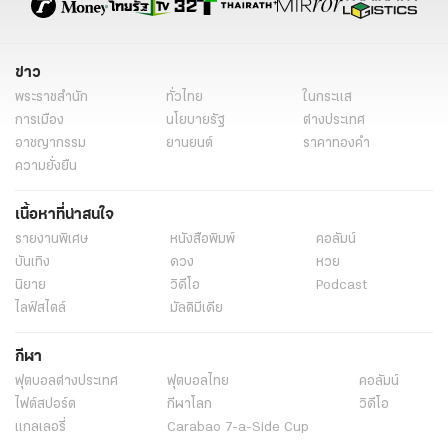
ข่าว
พระราชสำนัก
ทั่วไทย
ในกระแส
การเมือง
นโยบายรัฐ
ต่างประเทศ
อาชญากรรม
ยานยนต์
ราคาทองคำ
ความยั่งยืน
เนื้อหาที่น่าสนใจ
รายงานพิเศษ
หนังสือพิมพ์
คอลัมน์
บันเทิง
ดวง
หวย
นิยาย
วิดีโอ
Podcast
ไลฟ์สไตล์
มัลติมีเดีย
กีฬา
ฟุตบอลต่่างประเทศ
ฟุตบอลไทย
คอลัมน์
ไฟต์สปอร์ต
กีฬาโลก
วิดีโอ
แกลเลอรี่
Carabao 7-a-Side Cup