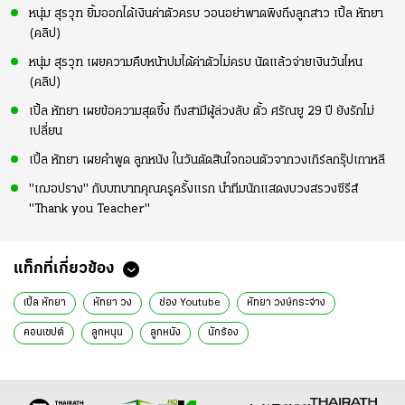
หนุ่ม สุรวุฑ ยิ้มออกได้เงินค่าตัวครบ วอนอย่าพาดพิงถึงลูกสาว เปิ้ล หัทยา
(คลิป)
หนุ่ม สุรวุฑ เผยความคืบหน้าปมได้ค่าตัวไม่ครบ นัดแล้วจ่ายเงินวันไหน
(คลิป)
เปิ้ล หัทยา เผยข้อความสุดซึ้ง ถึงสามีผู้ล่วงลับ ตั้ว ศรัณยู 29 ปี ยังรักไม่
เปลี่ยน
เปิ้ล หัทยา เผยคำพูด ลูกหนัง ในวันตัดสินใจถอนตัวจากวงเกิร์ลกรุ๊ปเกาหลี
"เฌอปราง" กับบทบาทคุณครูครั้งแรก นำทีมนักแสดงบวงสรวงซีรีส์
"Thank you Teacher"
แท็กที่เกี่ยวข้อง
เปิ้ล หัทยา
หัทยา วง
ช่อง Youtube
หัทยา วงษ์กระจ่าง
คอนเซปต์
ลูกหนุน
ลูกหนัง
นักร้อง