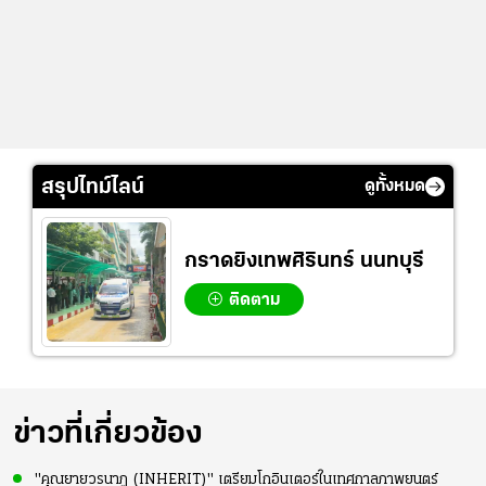
สรุปไทม์ไลน์
ดูทั้งหมด
กราดยิงเทพศิรินทร์ นนทบุรี
ติดตาม
ข่าวที่เกี่ยวข้อง
"คุณยายวรนาฏ (INHERIT)" เตรียมโกอินเตอร์ในเทศกาลภาพยนตร์