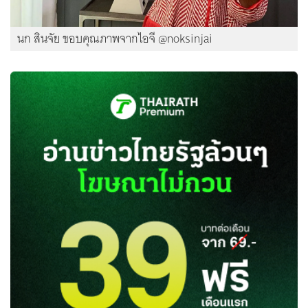
นก สินจัย ขอบคุณภาพจากไอจี @noksinjai