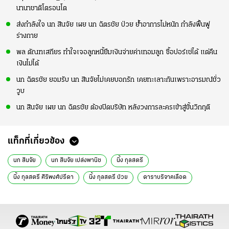
นานาชาติโตรอนโต
ส่งกำลังใจ นก สินจัย เผย นก ฉัตรชัย ป่วย ย้ำอาการไม่หนัก กำลังฟื้นฟู
ร่างกาย
พล ตัณฑเสถียร ทำใจเจอลูกหนี้ยืมเงินจ่ายค่าเทอมลูก ซื้อปอร์เช่ได้ แต่คืน
เงินไม่ได้
นก ฉัตรชัย ยอมรับ นก สินจัยไม่เคยบอกรัก เคยทะเลาะกันเพราะอารมณ์ชั่ว
วูบ
นก สินจัย เผย นก ฉัตรชัย ต้องปิดบริษัท หลังวงการละครเข้าสู่ขั้นวิกฤติ
แท็กที่เกี่ยวข้อง
นก สินจัย
นก สินจัย เปล่งพานิช
นิ้ง กุลสตรี
นิ้ง กุลสตรี ศิริพงศ์ปรีดา
นิ้ง กุลสตรี ป่วย
ดาราบริจาคเลือด
อินสตาแกรมดารา