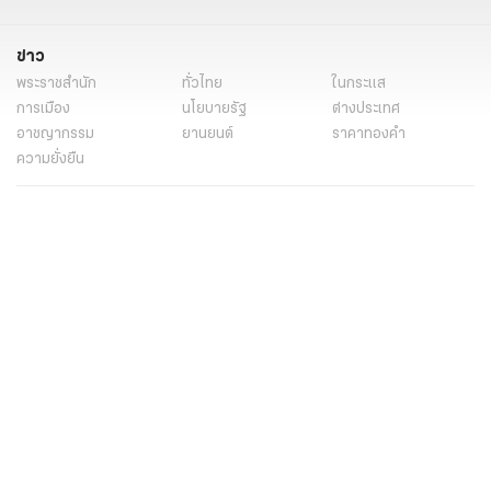
ข่าว
พระราชสำนัก
ทั่วไทย
ในกระแส
การเมือง
นโยบายรัฐ
ต่างประเทศ
อาชญากรรม
ยานยนต์
ราคาทองคำ
ความยั่งยืน
เนื้อหาที่น่าสนใจ
รายงานพิเศษ
หนังสือพิมพ์
คอลัมน์
บันเทิง
ดวง
หวย
นิยาย
วิดีโอ
Podcast
ไลฟ์สไตล์
มัลติมีเดีย
กีฬา
ฟุตบอลต่่างประเทศ
ฟุตบอลไทย
คอลัมน์
ไฟต์สปอร์ต
กีฬาโลก
วิดีโอ
แกลเลอรี่
Carabao 7-a-Side Cup