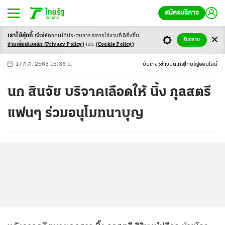
สมัครบริการ
เราใช้คุ้กกี้
เพื่อให้ทุกคนได้ประสบ
การณ์การใช้งานที่ดียิ่งขึ้น
+
ก
ก
-ก
รับทราบ
อ่านเพิ่มเติมคลิก
(Privacy Policy)
และ
(Cookie Policy)
17 ก.ค. 2563 15:36 น.
บันเทิง
ข่าวบันเทิง
ไทยรัฐออนไลน์
นก สินจัย บริจาคเลือดให้ นิ้ง กุลสตรี
แฟนๆ ร่วมอนุโมทนาบุญ
...