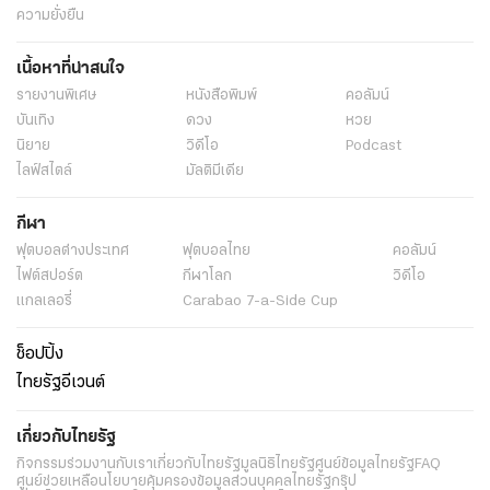
ความยั่งยืน
เนื้อหาที่น่าสนใจ
รายงานพิเศษ
หนังสือพิมพ์
คอลัมน์
บันเทิง
ดวง
หวย
นิยาย
วิดีโอ
Podcast
ไลฟ์สไตล์
มัลติมีเดีย
กีฬา
ฟุตบอลต่่างประเทศ
ฟุตบอลไทย
คอลัมน์
ไฟต์สปอร์ต
กีฬาโลก
วิดีโอ
แกลเลอรี่
Carabao 7-a-Side Cup
ช็อปปิ้ง
ไทยรัฐอีเวนต์
เกี่ยวกับไทยรัฐ
กิจกรรม
ร่วมงานกับเรา
เกี่ยวกับไทยรัฐ
มูลนิธิไทยรัฐ
ศูนย์ข้อมูลไทยรัฐ
FAQ
ศูนย์ช่วยเหลือ
นโยบายคุ้มครองข้อมูลส่วนบุคคลไทยรัฐกรุ๊ป