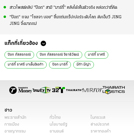
สาวโพสต์คลิป "ป๊อก" สามี "มาร์กี้" หลังได้เห็นตัวจริง หล่อกว่าที่คิด
"ป๊อก" แจม "โซลจา บอย" ขึ้นแท่นแร็ปเปอร์ระดับโลก ส่งเอ็มวี JING
JING จึ้งมากแม่
แท็กที่เกี่ยวข้อง
ป๊อก ภัสสรกรณ์
ป๊อก ภัสสรกรณ์ จิราธิวัฒน์
มาร์กี้ ราศรี
มาร์กี้ ราศรี บาเล็นซิเอก้า
ป๊อก มาร์กี้
มีก้า มีญ่า
อินสตาแกรมดารา
ข่าว
พระราชสำนัก
ทั่วไทย
ในกระแส
การเมือง
นโยบายรัฐ
ต่างประเทศ
อาชญากรรม
ยานยนต์
ราคาทองคำ