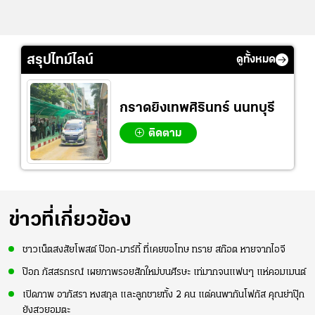
สรุปไทม์ไลน์
ดูทั้งหมด
กราดยิงเทพศิรินทร์ นนทบุรี
ติดตาม
ข่าวที่เกี่ยวข้อง
ชาวเน็ตสงสัยโพสต์ ป๊อก-มาร์กี้ ที่เคยขอโทษ ทราย สก๊อต หายจากไอจี
ป๊อก ภัสสรกรณ์ เผยภาพรอยสักใหม่บนศีรษะ เท่มากจนแฟนๆ แห่คอมเมนต์
เปิดภาพ อาภัสรา หงสกุล และลูกชายทั้ง 2 คน แต่คนพากันโฟกัส คุณย่าปุ๊ก
ยังสวยอมตะ