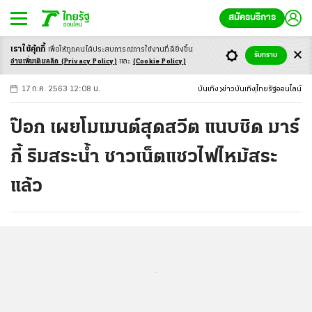
สมัครบริการ
เราใช้คุ้กกี้
เพื่อให้ทุกคนได้ประสบ
การณ์การใช้งานที่ดียิ่งขึ้น
+
ก
ก
-ก
รับทราบ
อ่านเพิ่มเติมคลิก
(Privacy Policy)
และ
(Cookie Policy)
17 ก.ค. 2563 12:08 น.
บันเทิง
ข่าวบันเทิง
ไทยรัฐออนไลน์
ป๊อก เผยโมเมนต์สุดสวีต แนบชิด มาร์
กี้ ริมสระน้ำ ชาวเน็ตแซวไฟไหม้สระ
แล้ว
...