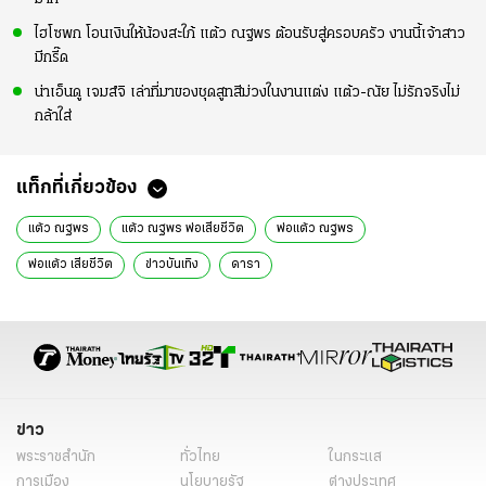
ไฮโซพก โอนเงินให้น้องสะใภ้ แต้ว ณฐพร ต้อนรับสู่ครอบครัว งานนี้เจ้าสาว
มีกรี๊ด
น่าเอ็นดู เจมส์จิ เล่าที่มาของชุดสูทสีม่วงในงานแต่ง แต้ว-ณัย ไม่รักจริงไม่
กล้าใส่
แท็กที่เกี่ยวข้อง
แต้ว ณฐพร
แต้ว ณฐพร พ่อเสียชีวิต
พ่อแต้ว ณฐพร
พ่อแต้ว เสียชีวิต
ข่าวบันเทิง
ดารา
ข่าว
พระราชสำนัก
ทั่วไทย
ในกระแส
การเมือง
นโยบายรัฐ
ต่างประเทศ