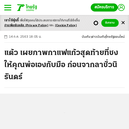
สมัครบริการ
เราใช้คุ้กกี้
เพื่อให้ทุกคนได้ประสบ
การณ์การใช้งานที่ดียิ่งขึ้น
+
ก
ก
-ก
รับทราบ
อ่านเพิ่มเติมคลิก
(Privacy Policy)
และ
(Cookie Policy)
14 ก.ค. 2563 18:05 น.
บันเทิง
ข่าวบันเทิง
ไทยรัฐออนไลน์
แต้ว เผยภาพกาแฟแก้วสุดท้ายที่ชง
ให้คุณพ่อเองกับมือ ก่อนจากลาชั่วนิ
รันดร์
...