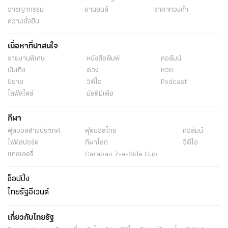
อาชญากรรม
ยานยนต์
ราคาทองคำ
ความยั่งยืน
เนื้อหาที่น่าสนใจ
รายงานพิเศษ
หนังสือพิมพ์
คอลัมน์
บันเทิง
ดวง
หวย
นิยาย
วิดีโอ
Podcast
ไลฟ์สไตล์
มัลติมีเดีย
กีฬา
ฟุตบอลต่่างประเทศ
ฟุตบอลไทย
คอลัมน์
ไฟต์สปอร์ต
กีฬาโลก
วิดีโอ
แกลเลอรี่
Carabao 7-a-Side Cup
ช็อปปิ้ง
ไทยรัฐอีเวนต์
เกี่ยวกับไทยรัฐ