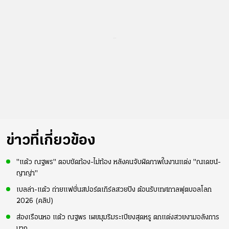
...
ข่าวที่เกี่ยวข้อง
"แต้ว ณฐพร" ตอบชัดท้อง-ไม่ท้อง หลังคนจับผิดภาพในงานแต่ง "ณเดชน์-
ญาญ่า"
เบลล่า-แต้ว ถ่ายแฟชั่นสปอร์ตเกิร์ลสวยปัง ต้อนรับเทศกาลฟุตบอลโลก
2026 (คลิป)
ส่องเรือนหอ แต้ว ณฐพร เผยมุมริมระเบียงสุดหรู ตกแต่งสวยงามอลังการ
มาก