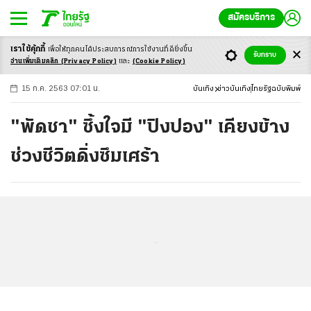
สมัครบริการ
เราใช้คุ้กกี้
เพื่อให้ทุกคนได้ประสบ
การณ์การใช้งานที่ดียิ่งขึ้น
+
ก
ก
-ก
รับทราบ
อ่านเพิ่มเติมคลิก
(Privacy Policy)
และ
(Cookie Policy)
15 ก.ค. 2563 07:01 น.
บันเทิง
ข่าวบันเทิง
ไทยรัฐฉบับพิมพ์
"พัดชา" ซึ้งใจมี "ปิงปอง" เคียงข้าง
ช่วงชีวิตดิ่งซึมเศร้า
...