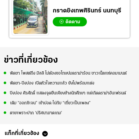
กราดยิงเทพศิรินทร์ นนทบุรี
ติดตาม
ข่าวที่เกี่ยวข้อง
พัดชา โพสต์ถึง มิลลิ ไม่ต้องขอโทษปมดราม่าร้อน ชาวเน็ตแห่คอมเมนต์
พัดชา-ปิงปอง เปิดหัวใจหวานแล้ว ยังไม่พร้อมแต่ง
ปิงปอง ศิรศักดิ์ แสดงจุดยืนเคียงข้างนักศึกษา แต่เกิดดราม่าอันเฟรนด์
เติม “ออกซิเจน” เข้าปอด ไปกับ “เที่ยวเป็นเพลง”
ตายเพราะปาก ‘ปริศนาฆาตเกม’
แท็กที่เกี่ยวข้อง