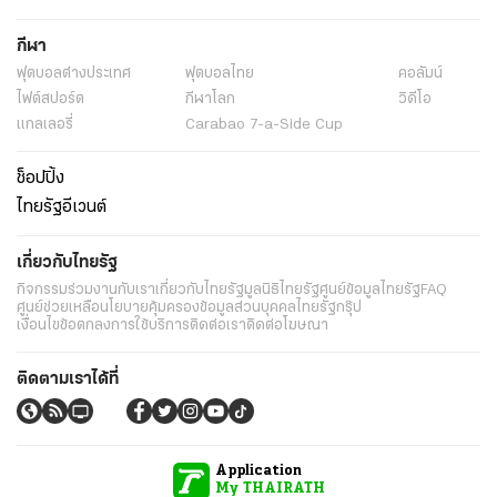
กีฬา
ฟุตบอลต่่างประเทศ
ฟุตบอลไทย
คอลัมน์
ไฟต์สปอร์ต
กีฬาโลก
วิดีโอ
แกลเลอรี่
Carabao 7-a-Side Cup
ช็อปปิ้ง
ไทยรัฐอีเวนต์
เกี่ยวกับไทยรัฐ
กิจกรรม
ร่วมงานกับเรา
เกี่ยวกับไทยรัฐ
มูลนิธิไทยรัฐ
ศูนย์ข้อมูลไทยรัฐ
FAQ
ศูนย์ช่วยเหลือ
นโยบายคุ้มครองข้อมูลส่วนบุคคลไทยรัฐกรุ๊ป
เงื่อนไขข้อตกลงการใช้บริการ
ติดต่อเรา
ติดต่อโฆษณา
ติดตามเราได้ที่
Application
My THAIRATH