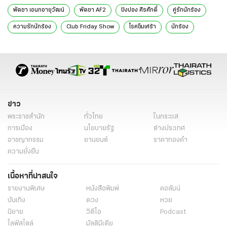
พัดชา เอนกอายุวัฒน์
พัดชา AF2
ปิงปอง ศิรศักดิ์
คู่รักนักร้อง
ความรักนักร้อง
Club Friday Show
โรคซึมเศร้า
นักร้อง
ข่าว
พระราชสำนัก
ทั่วไทย
ในกระแส
การเมือง
นโยบายรัฐ
ต่างประเทศ
อาชญากรรม
ยานยนต์
ราคาทองคำ
ความยั่งยืน
เนื้อหาที่น่าสนใจ
รายงานพิเศษ
หนังสือพิมพ์
คอลัมน์
บันเทิง
ดวง
หวย
นิยาย
วิดีโอ
Podcast
ไลฟ์สไตล์
มัลติมีเดีย