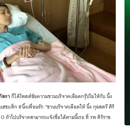
ภัสรา
ก็ได้โพสต์ข้อความชวนบริจาคเลือดกรุ๊ปโอให้กับ นิ้ง
ฮชแท็ก #นิ้งเพื่อนรัก "ชวนบริจาคเลือดให้ นิ้ง กุลสตรี ศิริ
 O ถ้าไปบริจาคสามารถแจ้งชื่อได้ตามนี้เรย ที่ รพ ศิริราช