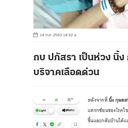
14 ก.ค. 2563 14:32 น.
กบ ปภัสรา เป็นห่วง นิ้ง
บริจาคเลือดด่วน
หลังจากที่
นิ้ง กุลสตร
+
ก
ก
-ก
แทรกซ้อนของโรคไขกระ
ฟังข่าว
Light
ขึ้นและกลับบ้านได้แ