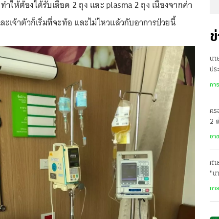
ทำให้ต้องได้รับเลือด 2 ถุง และ plasma 2 ถุง เนื่องจากค่า
เจ้าตัวก็เริ่มที่จะท้อ และไม่ไหวแล้วกับอาการป่วยนี้
ข
นา
ประ
ร่ว
การ
ครอ
2 พ
อาล
อา
ศาล
"น
การ