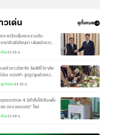
่าวเด่น
ดูทั้งหมด
ยกฯ หารือเต็มคณะร่วมกับ
ธานาธิบดีเมียนมา เดินหน้าความ
มมือทุกมิติ
เมือง
13:25 น.
บครัวชาวรัสเซีย จัดพิธีไว้อาลัย
ี่น้อง แม่เศร้า จูบรูปลูกด้วยความ
ัย
ชญากรรม
13:25 น.
อุทธรณ์ภาค 4 มีคำสั่งให้เลือกตั้ง
ายก อบจ.ขอนแก่น" ใหม่
เมือง
13:09 น.