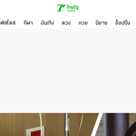
ลฟ์สไตล์
กีฬา
บันเทิง
ดวง
หวย
นิยาย
ช็อปปิ้ง