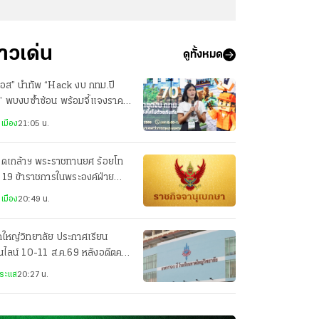
่าวเด่น
ดูทั้งหมด
นอส” นำทัพ “Hack งบ กทม.ปี
” พบงบซ้ำซ้อน พร้อมจี้แจงราคา
ภัณฑ์
เมือง
21:05 น.
รดเกล้าฯ พระราชทานยศ ร้อยโท
 19 ข้าราชการในพระองค์ฝ่าย
าร
เมือง
20:49 น.
ใหญ่วิทยาลัย ประกาศเรียน
ไลน์ 10-11 ส.ค.69 หลังอดีตครู
งชาติขู่ยิง
ระแส
20:27 น.