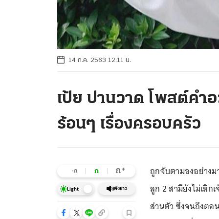
14 ก.ค. 2563 12:11 น.
เป้ย ปานวาด โพสต์คำอว
ร้อนๆ เรื่องครอบครัว
ถูกจับตามองอย่างม
+
ก
ก
-ก
ลูก 2 สามียังไม่เลิ
ฟังข่าว
Light
ส่วนตัว ซึ่งจนถึงตอน