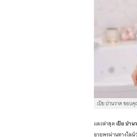
เป้ย ปานวาด ขอบค
และล่าสุด
เป้ย ปาน
อวยพรผ่านทางไลน์ว่