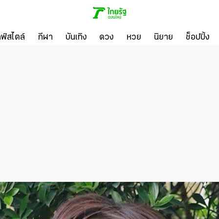
ลฟ์สไตล์
กีฬา
บันเทิง
ดวง
หวย
นิยาย
ช็อปปิ้ง