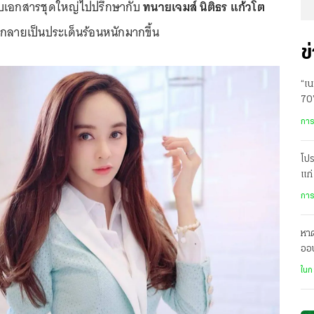
หอบเอกสารชุดใหญ่ไปปรึกษากับ
ทนายเจมส์ นิติธร แก้วโต
งกลายเป็นประเด็นร้อนหนักมากขึ้น
ข
“เ
70
ครุ
การ
โป
แก่
ทห
การ
หาด
ออน
ต่า
ในก