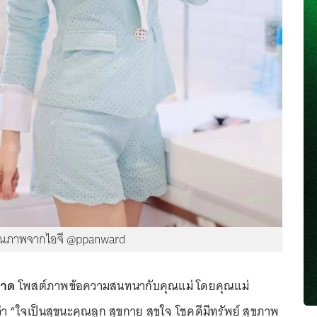
ุณภาพจากไอจี @ppanward
วาด
โพสต์ภาพข้อความสนทนากับคุณแม่ โดยคุณแม่
า “ใจเป็นสุขนะคุณลูก สุขกาย สุขใจ โชคดีมีทรัพย์ สุขภาพ